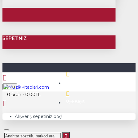
SEPETINIZ
Üye Girişi
Menu
0 ürün - 0,00TL
Üye Kayıt
Alışveriş sepetiniz boş!