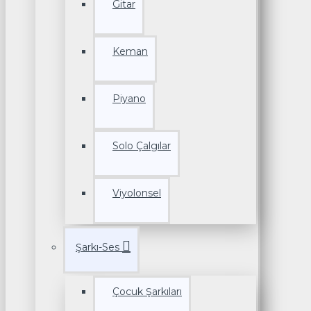
Gitar
Keman
Piyano
Solo Çalgılar
Viyolonsel
Şarkı-Ses
Çocuk Şarkıları