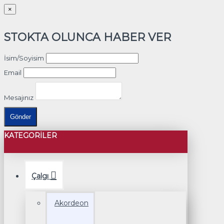
×
STOKTA OLUNCA HABER VER
İsim/Soyisim
Email
Mesajınız
Gönder
KATEGORILER
Çalgı
Akordeon