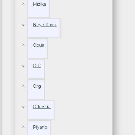
Mızıka
Ney / Kaval
Obua
Orff
Org
Orkestra
Piyano