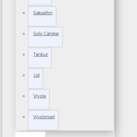
Saksafon
Solo Çalgılar
Tanbur
Ud
Viyola
Viyolonsel