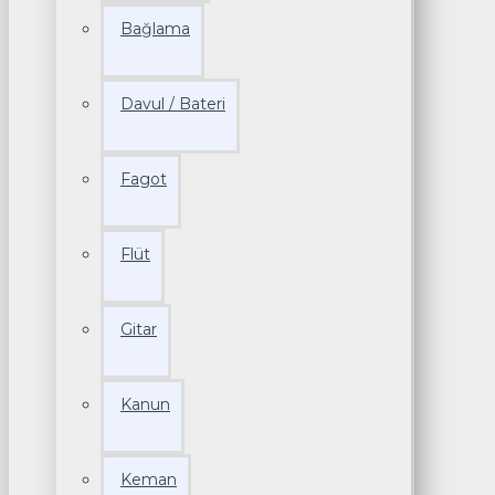
Bağlama
Davul / Bateri
Fagot
Flüt
Gitar
Kanun
Keman