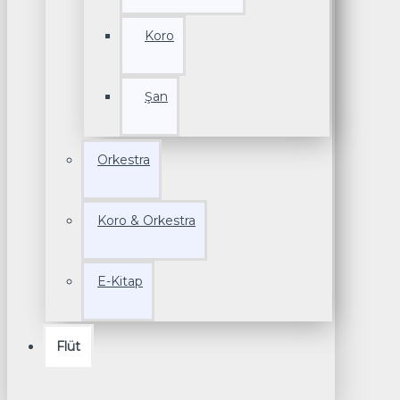
Koro
Şan
Orkestra
Koro & Orkestra
E-Kitap
Flüt