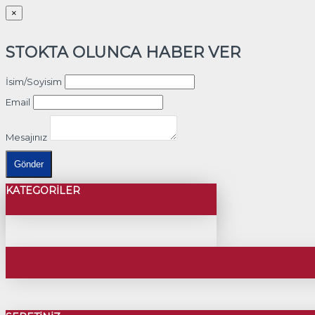
×
STOKTA OLUNCA HABER VER
İsim/Soyisim
Email
Mesajınız
Gönder
KATEGORILER