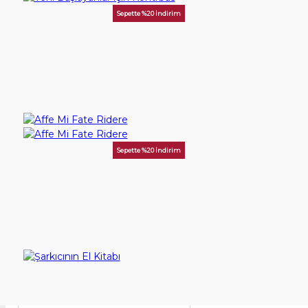
Sepette %20 İndirim
Yeni Başlayanlar için Kontrbas
150,00TL
SEPETE EKLE
Sepette %20 İndirim
Affe Mi Fate Ridere
125,00TL
SEPETE EKLE
Şarkıcının El Kitabı
150,00TL