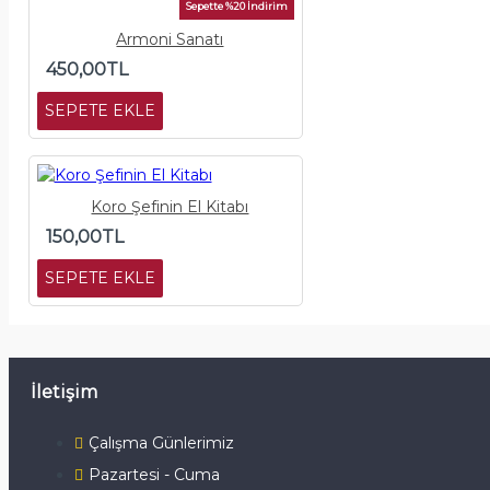
Sepette %20 İndirim
Armoni Sanatı
450,00TL
SEPETE EKLE
Koro Şefinin El Kitabı
150,00TL
SEPETE EKLE
İletişim
Çalışma Günlerimiz
Pazartesi - Cuma