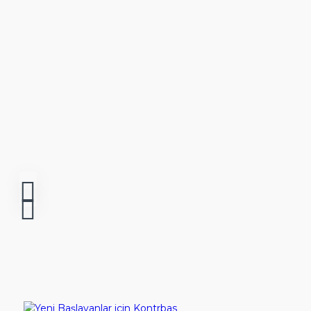
YouTube
Şarkı-Ses
İletişim
Orkestra
Giriş Yap
Koro & Orkestra
Hesap Aç
E-
Kitap
Sırala:
Göster: