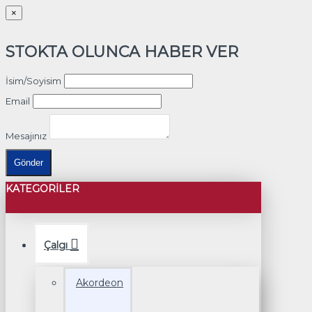
×
STOKTA OLUNCA HABER VER
İsim/Soyisim
Email
Mesajınız
Gönder
KATEGORILER
Çalgı
Akordeon