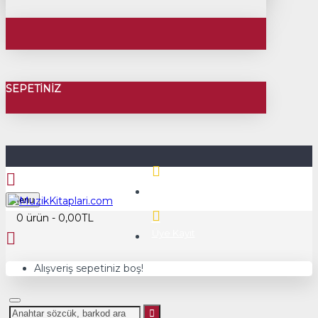
SEPETINIZ
Üye Girişi
Menu
0 ürün - 0,00TL
Üye Kayıt
Alışveriş sepetiniz boş!