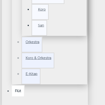
Koro
Şan
Orkestra
Koro & Orkestra
E-Kitap
Flüt