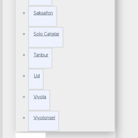
Saksafon
Solo Çalgılar
Tanbur
Ud
Viyola
Viyolonsel