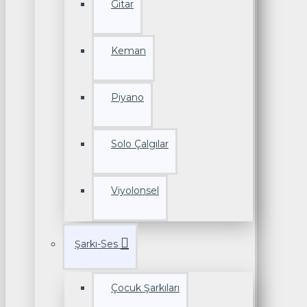
Gitar
Keman
Piyano
Solo Çalgılar
Viyolonsel
Şarkı-Ses
Çocuk Şarkıları