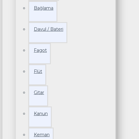
Bağlama
Davul / Bateri
Fagot
Flüt
Gitar
Kanun
Keman