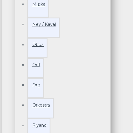
Mızıka
Ney / Kaval
Obua
Orff
Org
Orkestra
Piyano