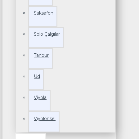
Saksafon
Solo Çalgılar
Tanbur
Ud
Viyola
Viyolonsel