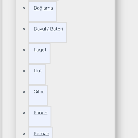
Bağlama
Davul / Bateri
Fagot
Flüt
Gitar
Kanun
Keman