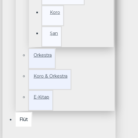
Koro
Şan
Orkestra
Koro & Orkestra
E-Kitap
Flüt