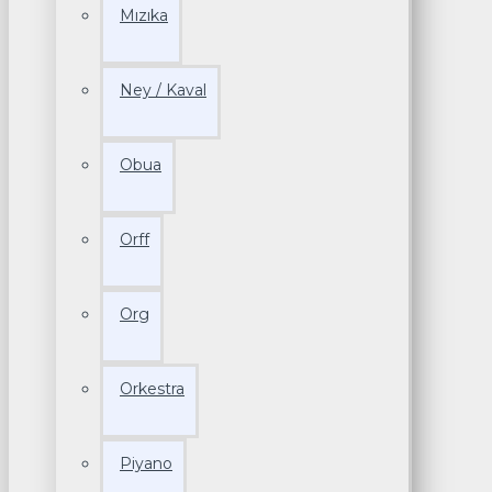
Mızıka
Ney / Kaval
Obua
Orff
Org
Orkestra
Piyano