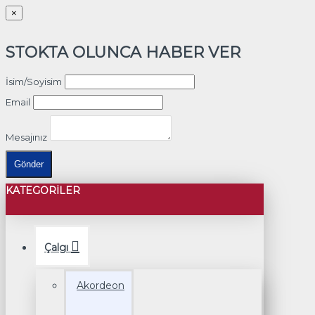
×
STOKTA OLUNCA HABER VER
İsim/Soyisim
Email
Mesajınız
Gönder
KATEGORILER
Çalgı
Akordeon