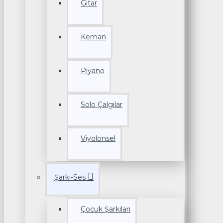
Gitar
Keman
Piyano
Solo Çalgılar
Viyolonsel
Şarkı-Ses
Çocuk Şarkıları