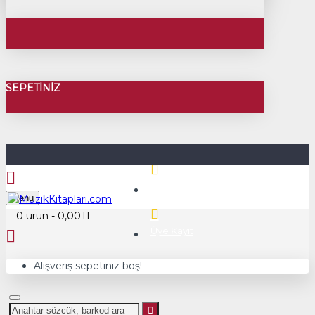
SEPETINIZ
Üye Girişi
Menu
0 ürün - 0,00TL
Üye Kayıt
Alışveriş sepetiniz boş!