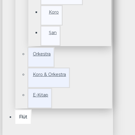
Koro
Şan
Orkestra
Koro & Orkestra
E-Kitap
Flüt