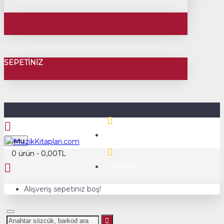
SEPETINIZ
Üye Girişi
Menu
0 ürün - 0,00TL
Üye Kayıt
Alışveriş sepetiniz boş!