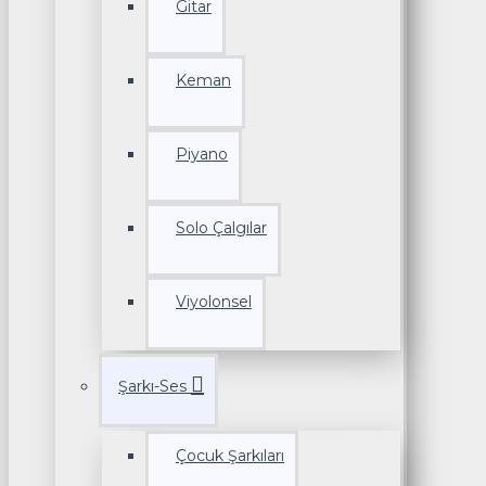
Gitar
Keman
Piyano
Solo Çalgılar
Viyolonsel
Şarkı-Ses
Çocuk Şarkıları