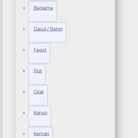
Bağlama
Davul / Bateri
Fagot
Flüt
Gitar
Kanun
Keman