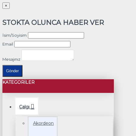
×
STOKTA OLUNCA HABER VER
İsim/Soyisim
Email
Mesajınız
Gönder
KATEGORILER
Çalgı
Akordeon