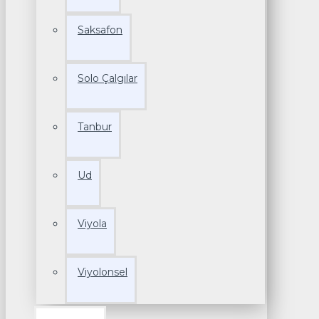
Saksafon
Solo Çalgılar
Tanbur
Ud
Viyola
Viyolonsel