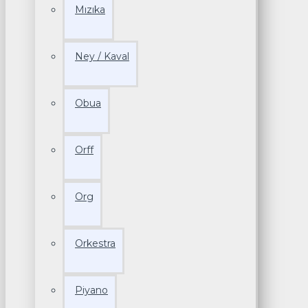
Mızıka
Ney / Kaval
Obua
Orff
Org
Orkestra
Piyano