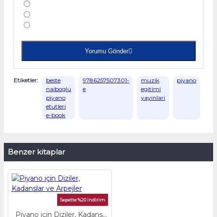
Yorumu Gönder
Etiketler:
beste
9786257507301-
muzik
piyano
naiboglu
e
egitimi
piyano
yayinlari
etutleri
e-book
Benzer kitaplar
Sepette %20 İndirim
Piyano için Diziler, Kadanslar ve Arpejler