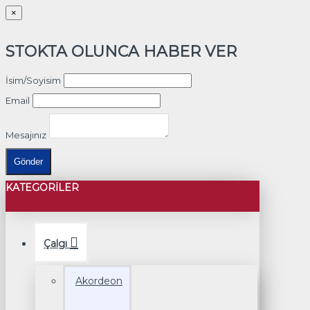
×
STOKTA OLUNCA HABER VER
İsim/Soyisim
Email
Mesajınız
Gönder
KATEGORILER
Çalgı
Akordeon