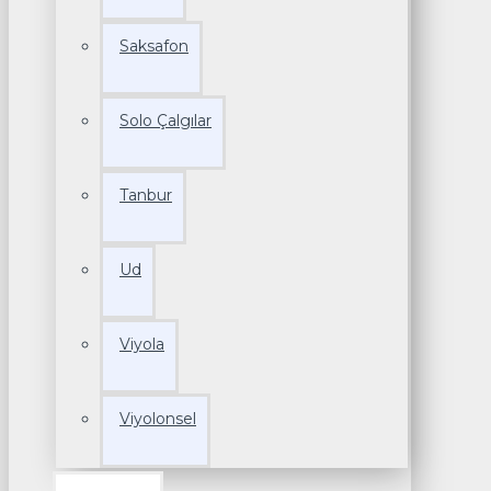
Saksafon
Solo Çalgılar
Tanbur
Ud
Viyola
Viyolonsel