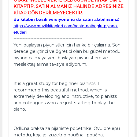
KİTAPTIR. SATIN ALMANIZ HALİNDE ADRESİNİZE
KİTAP GÖNDERİLMEYECEKTİR.
Bu kitabın basılı versiyonunu da satın alabilirsiniz:
https://www.muzikkitaplari.com/beste-naiboglu-piyano-
etutleri
---------------------------------------------
Yeni başlayan piyanistler için harika bir çalışma. Son
derece geliştirici ve öğretici olan bu güzel metodu
piyano çalmaya yeni başlayan piyanistlere ve
meslektaşlarıma tavsiye ediyorum.
It is a great study for beginner pianists. I
recommend this beautiful method, which is
extremely developing and instructive, to pianists
and colleagues who are just starting to play the
piano.
Odlična praksa za pijaniste početnike. Ovu prelepu
metodu, koja je izuzetno poučna i poučna,