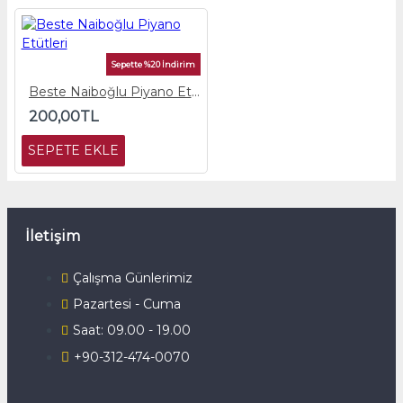
Sepette %20 İndirim
Beste Naiboğlu Piyano Etütleri
200,00TL
SEPETE EKLE
İletişim
Çalışma Günlerimiz
Pazartesi - Cuma
Saat: 09.00 - 19.00
+90-312-474-0070