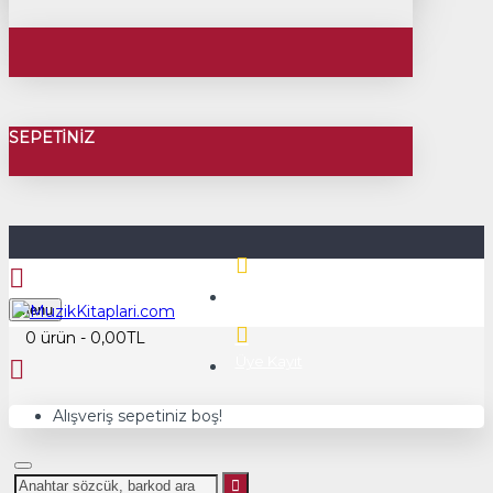
SEPETINIZ
Üye Girişi
Menu
0 ürün - 0,00TL
Üye Kayıt
Alışveriş sepetiniz boş!