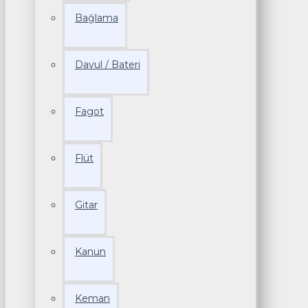
Bağlama
Davul / Bateri
Fagot
Flüt
Gitar
Kanun
Keman