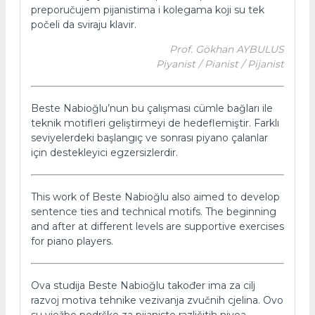
preporučujem pijanistima i kolegama koji su tek
počeli da sviraju klavir.
Prof. Gökhan AYBULUS
Piyanist / Pianist / Pijanist
Beste Nabioğlu’nun bu çalışması cümle bağları ile
teknik motifleri geliştirmeyi de hedeflemiştir. Farklı
seviyelerdeki başlangıç ve sonrası piyano çalanlar
için destekleyici egzersizlerdir.
This work of Beste Nabioğlu also aimed to develop
sentence ties and technical motifs. The beginning
and after at different levels are supportive exercises
for piano players.
Ova studija Beste Nabioğlu također ima za cilj
razvoj motiva tehnike vezivanja zvučnih cjelina. Ovo
su vježbe podrške za pijaniste različitih nivoa,