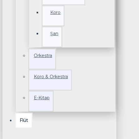
Koro
Şan
Orkestra
Koro & Orkestra
E-Kitap
Flüt