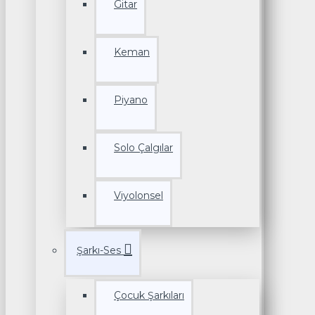
Gitar
Keman
Piyano
Solo Çalgılar
Viyolonsel
Şarkı-Ses
Çocuk Şarkıları