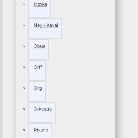
Mızıka
Ney / Kaval
Obua
Orff
Org
Orkestra
Piyano