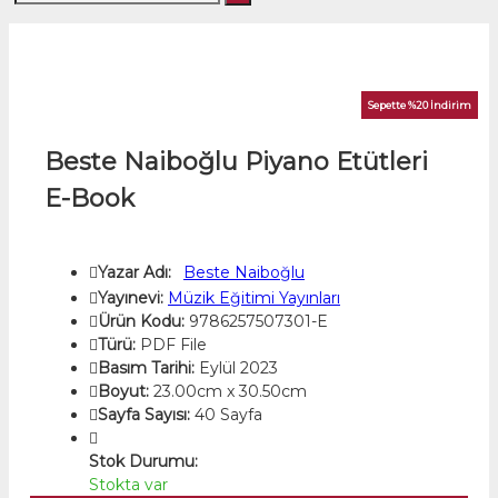
Sepette %20 İndirim
Beste Naiboğlu Piyano Etütleri
E-Book
Yazar Adı:
Beste Naiboğlu
Yayınevi:
Müzik Eğitimi Yayınları
Ürün Kodu:
9786257507301-E
Türü:
PDF File
Basım Tarihi:
Eylül 2023
Boyut:
23.00cm x 30.50cm
Sayfa Sayısı:
40 Sayfa
Stok Durumu:
Stokta var