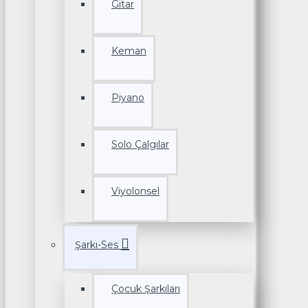
Gitar
Keman
Piyano
Solo Çalgılar
Viyolonsel
Şarkı-Ses
Çocuk Şarkıları