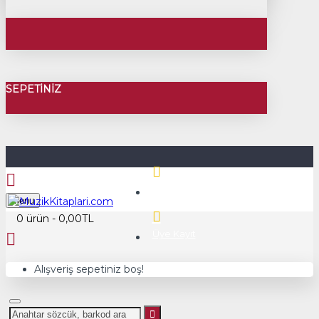
SEPETINIZ
Üye Girişi
Menu
0 ürün - 0,00TL
Üye Kayıt
Alışveriş sepetiniz boş!