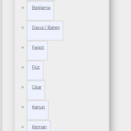
Bağlama
Davul / Bateri
Fagot
Flüt
Gitar
Kanun
Keman