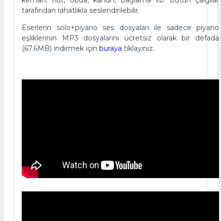
tarafından rahatlıkla seslendirilebilir.
Eserlerin solo+piyano ses dosyaları ile sadece piyano
eşliklerinin MP3 dosyalarını ücretsiz olarak bir defada
(67.6MB) indirmek için
buraya
tıklayınız.