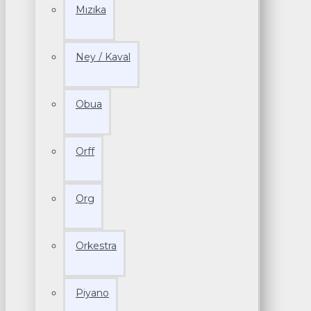
Mızıka
Ney / Kaval
Obua
Orff
Org
Orkestra
Piyano