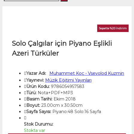
Sepette %20 İndirim
Solo Çalgılar için Piyano Eşlikli
Azeri Türküler
Yazar Adı:
Muhammet Koç - Vsevolod Kuzmin
Yayınevi:
Müzik Eğitimi Yayınları
Ürün Kodu:
9786054957583
Türü:
Nota+PDF+MP3
Basım Tarihi:
Ekim 2018
Boyut:
23.00cm x 30.50cm
Sayfa Sayısı:
Piyano:48 Solo:16 Sayfa
Stok Durumu:
Stokta var