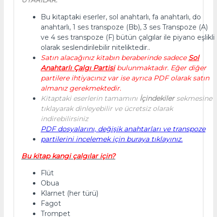
Bu kitaptaki eserler, sol anahtarlı, fa anahtarlı, do
anahtarlı, 1 ses transpoze (Bb), 3 ses Transpoze (A)
ve 4 ses transpoze (F) bütün çalgılar ile piyano eşlikli
olarak seslendirilebilir niteliktedir..
Satın alacağınız kitabın beraberinde sadece
Sol
Anahtarlı Çalgı Partisi
bulunmaktadır. Eğer diğer
partilere ihtiyacınız var ise ayrıca PDF olarak satın
almanız gerekmektedir.
Kitaptaki eserlerin tamamını
İçindekiler
sekmesine
tıklayarak dinleyebilir ve ücretsiz olarak
indirebilirsiniz
PDF dosyalarını, değişik anahtarları ve transpoze
partilerini incelemek için buraya tıklayınız.
Bu kitap kangi çalgılar için?
Flüt
Obua
Klarnet (her türü)
Fagot
Trompet