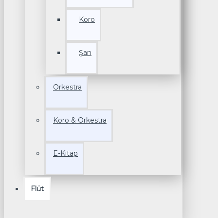
Koro
Şan
Orkestra
Koro & Orkestra
E-Kitap
Flüt