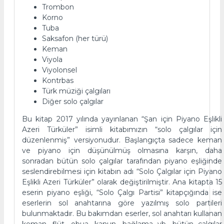
Trombon
Korno
Tuba
Saksafon (her türü)
Keman
Viyola
Viyolonsel
Kontrbas
Türk müziği çalgıları
Diğer solo çalgılar
Bu kitap 2017 yılında yayınlanan “Şan için Piyano Eşlikli
Azeri Türküler” isimli kitabımızın “solo çalgılar için
düzenlenmiş” versiyonudur. Başlangıçta sadece keman
ve piyano için düşünülmüş olmasına karşın, daha
sonradan bütün solo çalgılar tarafından piyano eşliğinde
seslendirebilmesi için kitabın adı “Solo Çalgılar için Piyano
Eşlikli Azeri Türküler” olarak değiştirilmiştir. Ana kitapta 15
eserin piyano eşliği, “Solo Çalgı Partisi” kitapçığında ise
eserlerin sol anahtarına göre yazılmış solo partileri
bulunmaktadır. Bu bakımdan eserler, sol anahtarı kullanan
keman, flüt, obua, kanun, bağlama vb. bütün çalgılar