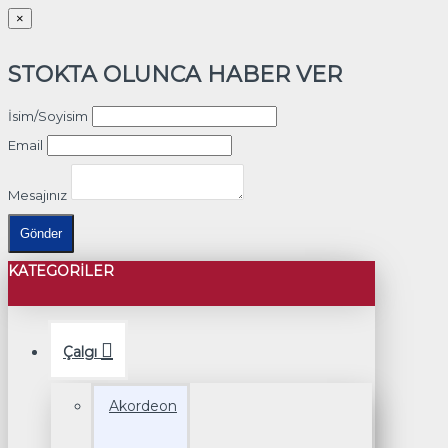
×
STOKTA OLUNCA HABER VER
İsim/Soyisim
Email
Mesajınız
Gönder
KATEGORILER
Çalgı
Akordeon