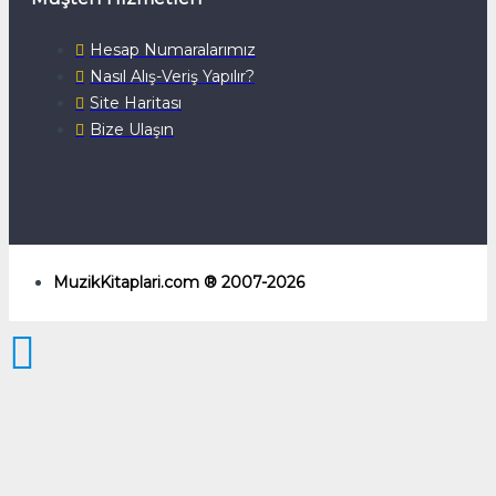
Hesap Numaralarımız
Nasıl Alış-Veriş Yapılır?
Site Haritası
Bize Ulaşın
MuzikKitaplari.com ® 2007-2026