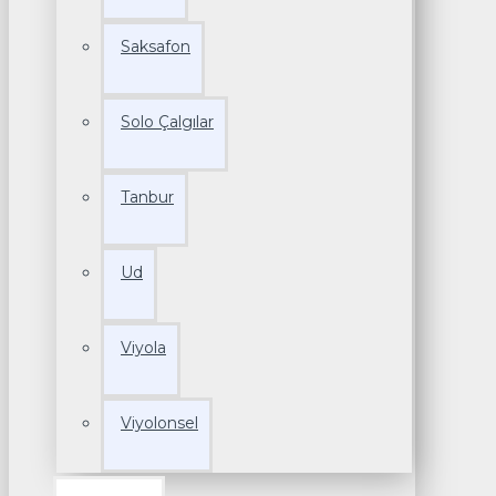
Saksafon
Solo Çalgılar
Tanbur
Ud
Viyola
Viyolonsel