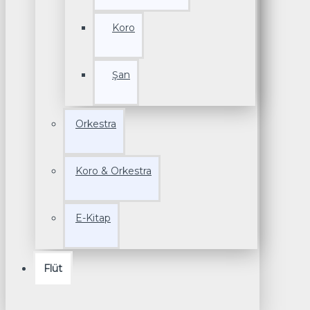
Koro
Şan
Orkestra
Koro & Orkestra
E-Kitap
Flüt