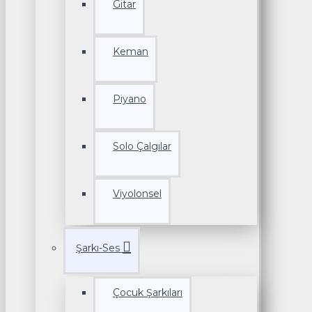
Gitar
Keman
Piyano
Solo Çalgılar
Viyolonsel
Şarkı-Ses
Çocuk Şarkıları