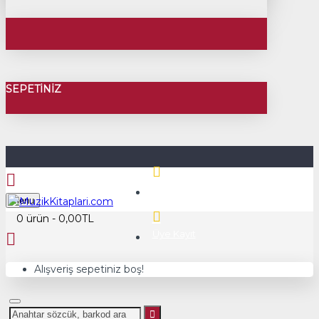
SEPETINIZ
Üye Girişi
Menu
0 ürün - 0,00TL
Üye Kayıt
Alışveriş sepetiniz boş!