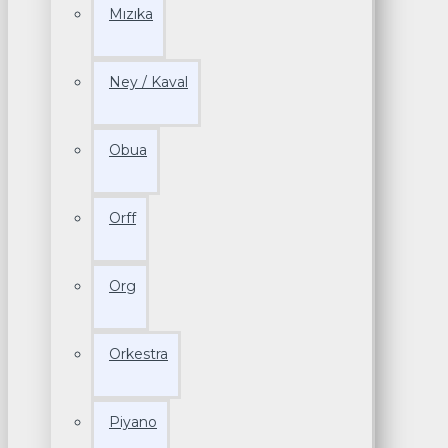
Mızıka
Ney / Kaval
Obua
Orff
Org
Orkestra
Piyano