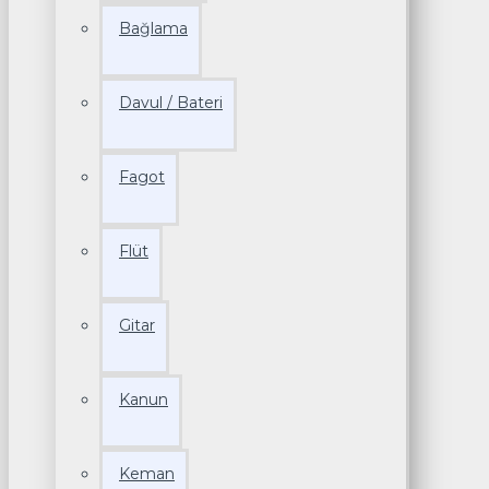
Bağlama
Davul / Bateri
Fagot
Flüt
Gitar
Kanun
Keman