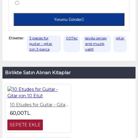
Yorumu Gönder
Etiketler:
3 pieces for
007kc
sevda cenap
gitar
guitar - gitar
and muzik
icin 3 parca
vakfi
Birlikte Satın Alınan Kitaplar
10 Etudes for Guitar - Gitar için 10 Etüt
60,00TL
SEPETE EKLE