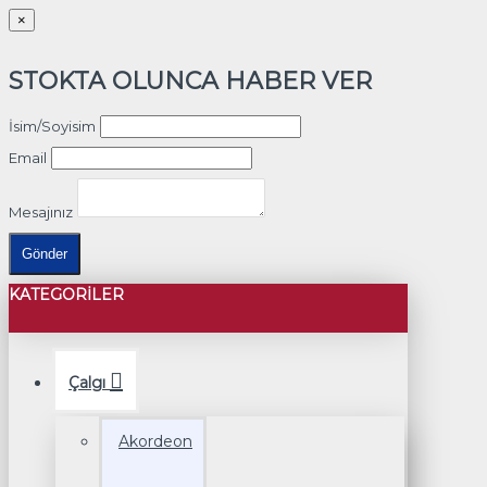
×
STOKTA OLUNCA HABER VER
İsim/Soyisim
Email
Mesajınız
Gönder
KATEGORILER
Çalgı
Akordeon