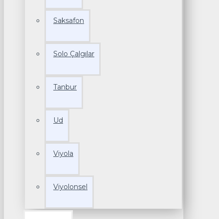
Saksafon
Solo Çalgılar
Tanbur
Ud
Viyola
Viyolonsel