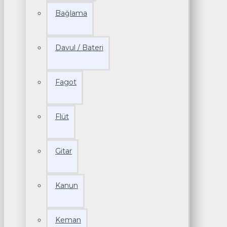
Bağlama
Davul / Bateri
Fagot
Flüt
Gitar
Kanun
Keman