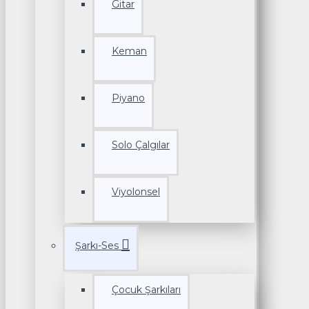
Gitar
Keman
Piyano
Solo Çalgılar
Viyolonsel
Şarkı-Ses
Çocuk Şarkıları