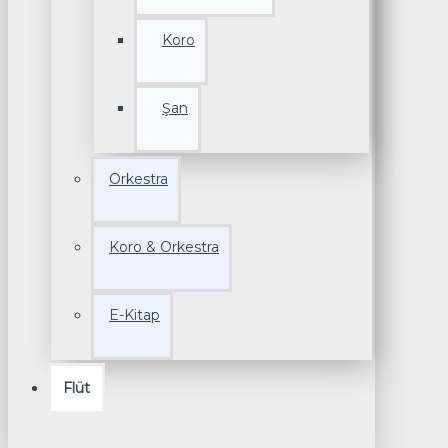
Koro
Şan
Orkestra
Koro & Orkestra
E-Kitap
Flüt