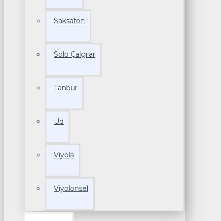
Saksafon
Solo Çalgılar
Tanbur
Ud
Viyola
Viyolonsel