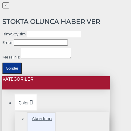
×
STOKTA OLUNCA HABER VER
İsim/Soyisim
Email
Mesajınız
Gönder
KATEGORILER
Çalgı
Akordeon