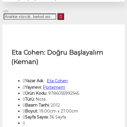
Eta Cohen: Doğru Başlayalım
(Keman)
Yazar Adı:
Eta Cohen
Yayınevi:
Portemem
Ürün Kodu:
9786055992545
Türü:
Nota
Basım Tarihi:
2012
Boyut:
19.00cm x 27.00cm
Sayfa Sayısı:
36 Sayfa