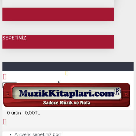
SEPETINIZ
Üye Girişi
Menu
Üye Kayıt
0 ürün - 0,00TL
Alışveriş sepetiniz boş!