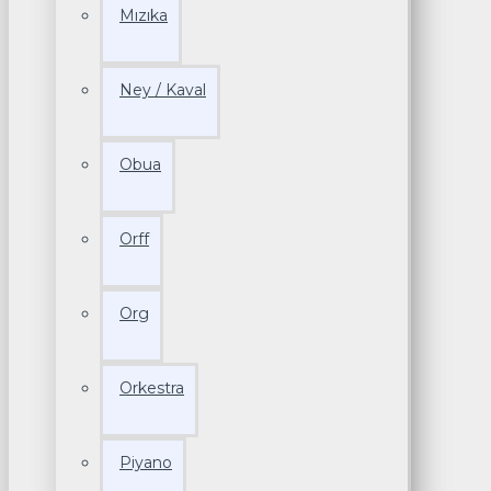
Mızıka
Ney / Kaval
Obua
Orff
Org
Orkestra
Piyano