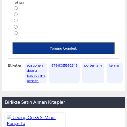
İletişim
Yorumu Gönder
Etiketler:
eta cohen
9786055992545
portemem
keman
dogru
baslayalim
keman
Birlikte Satın Alınan Kitaplar