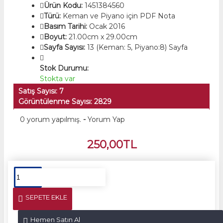
Ürün Kodu:
1451384560
Türü:
Keman ve Piyano için PDF Nota
Basım Tarihi:
Ocak 2016
Boyut:
21.00cm x 29.00cm
Sayfa Sayısı:
13 (Keman: 5, Piyano:8) Sayfa
Stok Durumu:
Stokta var
Satış Sayısı: 7
Görüntülenme Sayısı: 2829
0 yorum yapılmış.
-
Yorum Yap
250,00TL
SEPETE EKLE
Hemen Satın Al