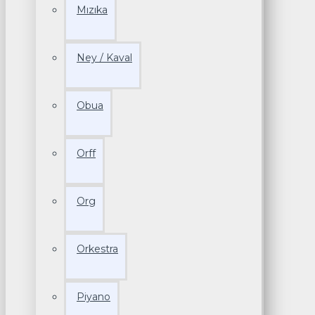
Mızıka
Ney / Kaval
Obua
Orff
Org
Orkestra
Piyano