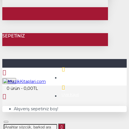
SEPETINIZ
Üye Girişi
Menu
0 ürün - 0,00TL
Üye Kayıt
Alışveriş sepetiniz boş!