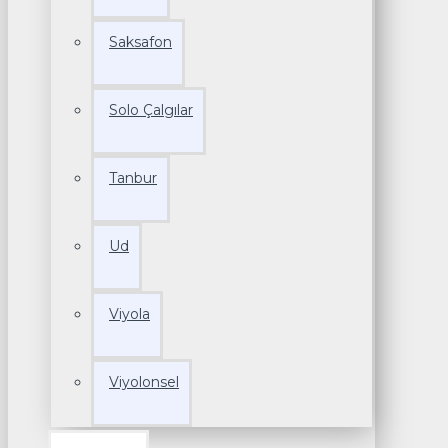
Saksafon
Solo Çalgılar
Tanbur
Ud
Viyola
Viyolonsel