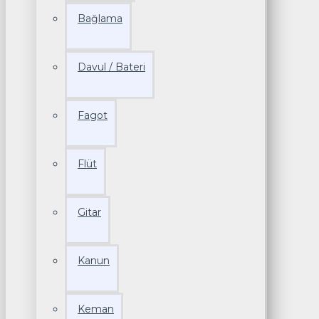
Bağlama
Davul / Bateri
Fagot
Flüt
Gitar
Kanun
Keman