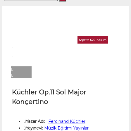
Sepette %20 İndirim
Küchler Op.11 Sol Major
Konçertino
Yazar Adı:
Ferdinand Küchler
Yayınevi:
Müzik Eğitimi Yayınları