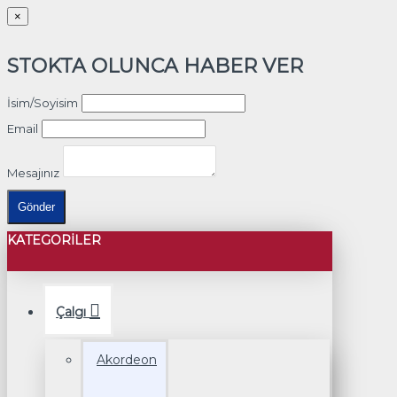
×
STOKTA OLUNCA HABER VER
İsim/Soyisim
Email
Mesajınız
Gönder
KATEGORILER
Çalgı
Akordeon