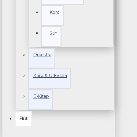
Koro
Şan
Orkestra
Koro & Orkestra
E-Kitap
Flüt