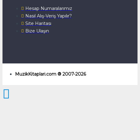
Hesap Numaralarımız
Nasıl Alış-Veriş Yapılır?
Site Haritası
Bize Ulaşın
MuzikKitaplari.com ® 2007-2026