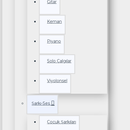
Gitar
Keman
Piyano
Solo Çalgılar
Viyolonsel
Şarkı-Ses
Çocuk Şarkıları