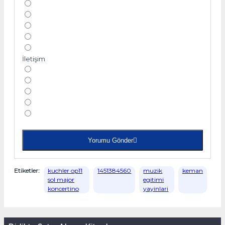
İletişim
Yorumu Gönder
Etiketler:
kuchler op11
1451384560
muzik
keman
sol major
egitimi
koncertino
yayinlari