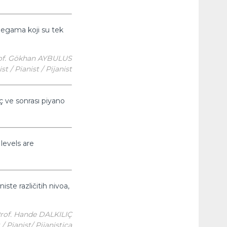
legama koji su tek
of. Gökhan AYBULUS
st / Pianist / Pijanist
ç ve sonrası piyano
levels are
ste različitih nivoa,
rof. Hande DALKILIÇ
 / Pianist/ Pijanistica