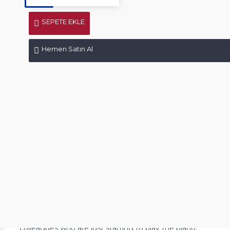
SEPETE EKLE
Hemen Satın Al
Ürün Bilgisi
Ürün Yorumları
UYARI: İNCELEMEKTE OLDUĞUNUZ KİTAP BİR E-KİTAPT
Bu kitabın basılı versiyonunu da satın alabilirsiniz:
https://w
---------------------------------------------
Yeni başlayan piyanistler için harika bir çalışma. Son derec
ve meslektaşlarıma tavsiye ediyorum.
It is a great study for beginner pianists. I recommend this
colleagues who are just starting to play the piano.