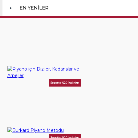
EN YENILER
Benzer kitaplar
Sepette %20 İndirim
Piyano için Diziler, Kadanslar ve Arpejler
300,00TL
SEPETE EKLE
Sepette %20 İndirim