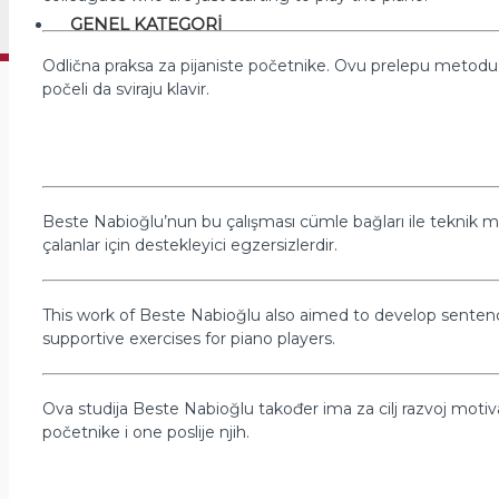
GENEL KATEGORI
Odlična praksa za pijaniste početnike. Ovu prelepu metodu,
počeli da sviraju klavir.
Beste Nabioğlu’nun bu çalışması cümle bağları ile teknik mot
çalanlar için destekleyici egzersizlerdir.
This work of Beste Nabioğlu also aimed to develop sentence
supportive exercises for piano players.
Ova studija Beste Nabioğlu također ima za cilj razvoj motiva
početnike i one poslije njih.