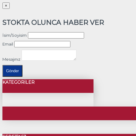
×
STOKTA OLUNCA HABER VER
İsim/Soyisim
Email
Mesajınız
Gönder
KATEGORILER