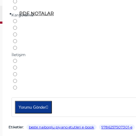
PDF NOTALAR
Kargolama
İletişim
Yorumu Gönder
Etiketler:
beste naiboglu piyano etutleri e-book
9786257507301-e