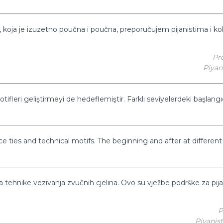
 koja je izuzetno poučna i poučna, preporučujem pijanistima i ko
Pr
Piyani
ifleri geliştirmeyi de hedeflemiştir. Farklı seviyelerdeki başlangı
 ties and technical motifs. The beginning and after at different 
 tehnike vezivanja zvučnih cjelina. Ovo su vježbe podrške za pijani
P
Piyanist