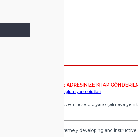
IR. SATIN ALMANIZ HALİNDE ADRESİNİZE KİTAP GÖNDERİL
ww.muzikkitaplari.com/beste-naiboglu-piyano-etutleri
e geliştirici ve öğretici olan bu güzel metodu piyano çalmaya yeni 
 beautiful method, which is extremely developing and instructive,