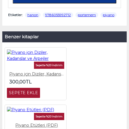
Etiketler:
hanon
9786055992712
portemem
piyano
Benzer kitaplar
Sepette %20 İndirim
Piyano için Diziler, Kadanslar ve Arpejler
300,00TL
SEPETE EKLE
Sepette %20 İndirim
Piyano Etütleri (PDF)