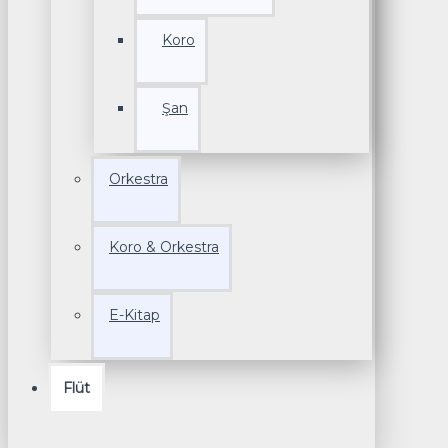
Koro
Şan
Orkestra
Koro & Orkestra
E-Kitap
Flüt