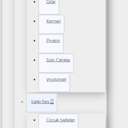
Gitar
Keman
Piyano
Solo Çalgılar
Viyolonsel
Şarkı-Ses
Çocuk Şarkıları