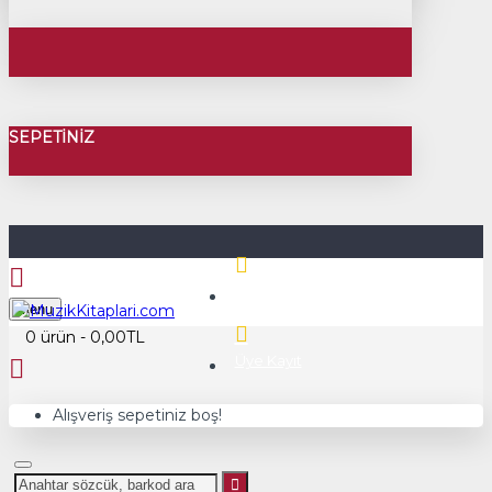
SEPETINIZ
Üye Girişi
Menu
0 ürün - 0,00TL
Üye Kayıt
Alışveriş sepetiniz boş!