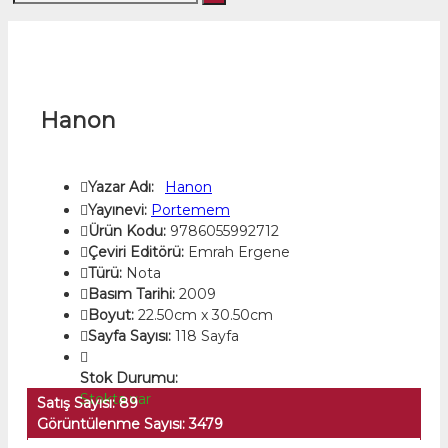
Hanon
Yazar Adı:
Hanon
Yayınevi:
Portemem
Ürün Kodu:
9786055992712
Çeviri Editörü:
Emrah Ergene
Türü:
Nota
Basım Tarihi:
2009
Boyut:
22.50cm x 30.50cm
Sayfa Sayısı:
118 Sayfa
Stok Durumu:
Stokta var
Satış Sayısı: 89
Görüntülenme Sayısı: 3479