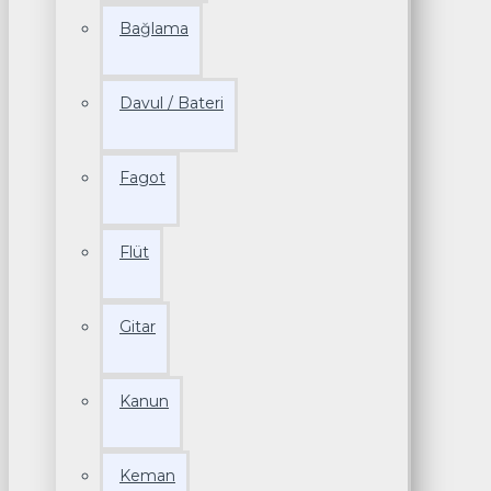
Bağlama
Davul / Bateri
Fagot
Flüt
Gitar
Kanun
Keman