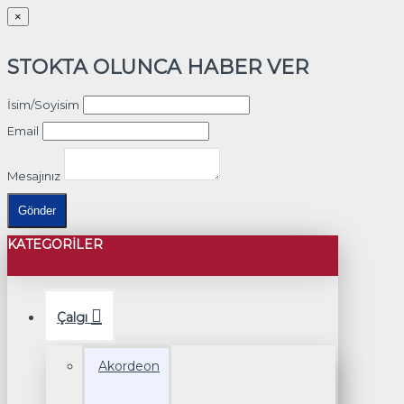
×
STOKTA OLUNCA HABER VER
İsim/Soyisim
Email
Mesajınız
Gönder
KATEGORILER
Çalgı
Akordeon