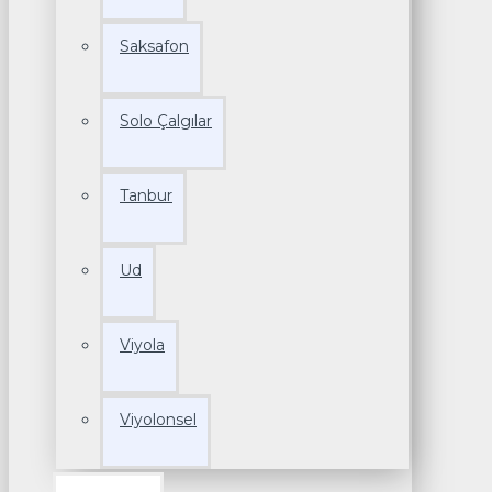
Saksafon
Solo Çalgılar
Tanbur
Ud
Viyola
Viyolonsel