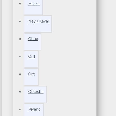
Mızıka
Ney / Kaval
Obua
Orff
Org
Orkestra
Piyano