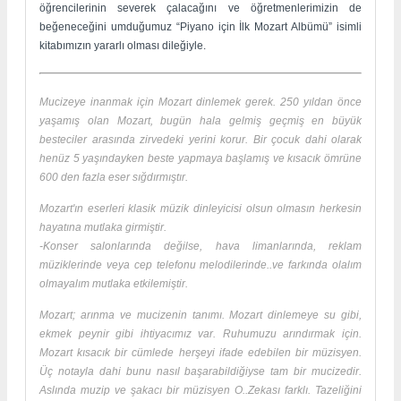
öğrencilerinin severek çalacağını ve öğretmenlerimizin de
beğeneceğini umduğumuz “Piyano için İlk Mozart Albümü” isimli
kitabımızın yararlı olması dileğiyle.
Mucizeye inanmak için Mozart dinlemek gerek. 250 yıldan önce
yaşamış olan Mozart, bugün hala gelmiş geçmiş en büyük
besteciler arasında zirvedeki yerini korur. Bir çocuk dahi olarak
henüz 5 yaşındayken beste yapmaya başlamış ve kısacık ömrüne
600 den fazla eser sığdırmıştır.
Mozart'ın eserleri klasik müzik dinleyicisi olsun olmasın herkesin
hayatına mutlaka girmiştir.
-Konser salonlarında değilse, hava limanlarında, reklam
müziklerinde veya cep telefonu melodilerinde..ve farkında olalım
olmayalım mutlaka etkilemiştir.
Mozart; arınma ve mucizenin tanımı. Mozart dinlemeye su gibi,
ekmek peynir gibi ihtiyacımız var. Ruhumuzu arındırmak için.
Mozart kısacık bir cümlede herşeyi ifade edebilen bir müzisyen.
Üç notayla dahi bunu nasıl başarabildiğiyse tam bir mucizedir.
Aslında muzip ve şakacı bir müzisyen O..Zekası farklı. Tazeliğini