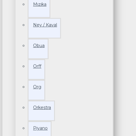
Mızıka
Ney / Kaval
Obua
Orff
Org
Orkestra
Piyano