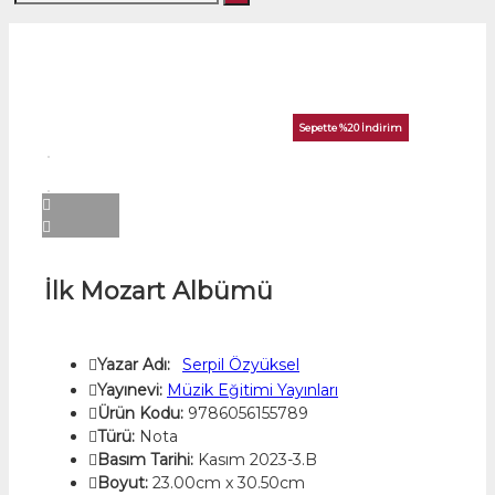
Sepette %20 İndirim
İlk Mozart Albümü
Yazar Adı:
Serpil Özyüksel
Yayınevi:
Müzik Eğitimi Yayınları
Ürün Kodu:
9786056155789
Türü:
Nota
Basım Tarihi:
Kasım 2023-3.B
Boyut:
23.00cm x 30.50cm