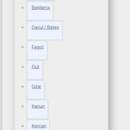
Bağlama
Davul / Bateri
Fagot
Flüt
Gitar
Kanun
Keman