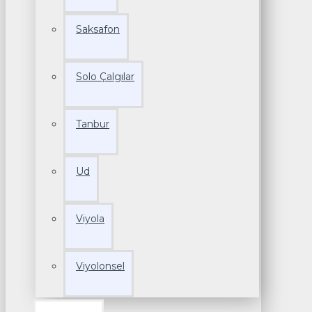
Saksafon
Solo Çalgılar
Tanbur
Ud
Viyola
Viyolonsel