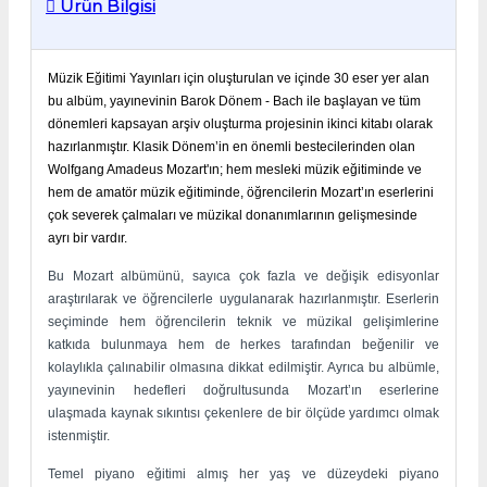
Ürün Bilgisi
Müzik Eğitimi Yayınları için oluşturulan ve içinde 30 eser yer alan
bu albüm, yayınevinin Barok Dönem - Bach ile başlayan ve tüm
dönemleri kapsayan arşiv oluşturma projesinin ikinci kitabı olarak
hazırlanmıştır. Klasik Dönem’in en önemli bestecilerinden olan
Wolfgang Amadeus Mozart'ın; hem mesleki müzik eğitiminde ve
hem de amatör müzik eğitiminde, öğrencilerin Mozart’ın eserlerini
çok severek çalmaları ve müzikal donanımlarının gelişmesinde
ayrı bir vardır.
Bu Mozart albümünü, sayıca çok fazla ve değişik edisyonlar
araştırılarak ve öğrencilerle uygulanarak hazırlanmıştır. Eserlerin
seçiminde hem öğrencilerin teknik ve müzikal gelişimlerine
katkıda bulunmaya hem de herkes tarafından beğenilir ve
kolaylıkla çalınabilir olmasına dikkat edilmiştir. Ayrıca bu albümle,
yayınevinin hedefleri doğrultusunda Mozart’ın eserlerine
ulaşmada kaynak sıkıntısı çekenlere de bir ölçüde yardımcı olmak
istenmiştir.
Temel piyano eğitimi almış her yaş ve düzeydeki piyano