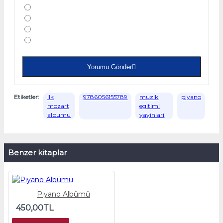
Yorumu Gönder
Etiketler:
ilk
9786056155789
muzik
piyano
mozart
egitimi
albumu
yayinlari
Benzer kitaplar
Piyano Albümü
450,00TL