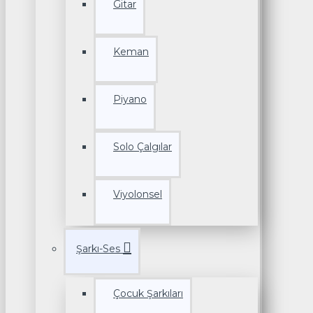
Gitar
Keman
Piyano
Solo Çalgılar
Viyolonsel
Şarkı-Ses
Çocuk Şarkıları