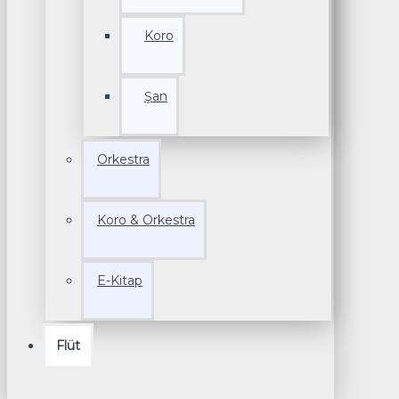
Koro
Şan
Orkestra
Koro & Orkestra
E-Kitap
Flüt