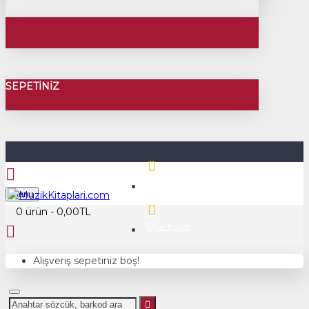
SEPETINIZ
Üye Girişi
Menu
0 ürün - 0,00TL
Üye Kayıt
Alışveriş sepetiniz boş!