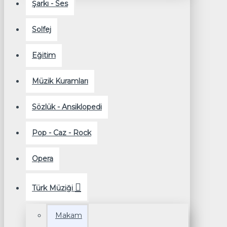
Şarkı - Ses
Solfej
Eğitim
Müzik Kuramları
Sözlük - Ansiklopedi
Pop - Caz - Rock
Opera
Türk Müziği
Makam