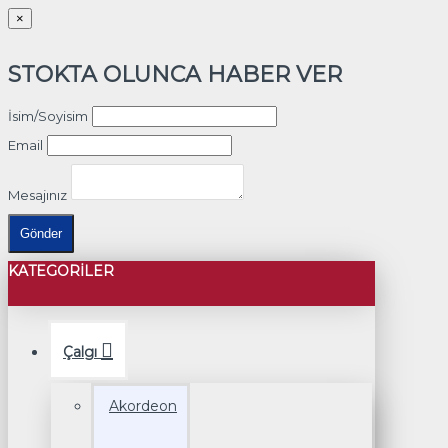
×
STOKTA OLUNCA HABER VER
İsim/Soyisim
Email
Mesajınız
Gönder
KATEGORILER
Çalgı
Akordeon