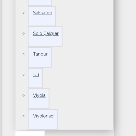
Saksafon
Solo Çalgılar
Tanbur
Ud
Viyola
Viyolonsel