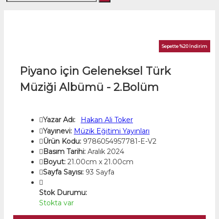
Sepette %20 İndirim
Piyano için Geleneksel Türk
Müziği Albümü - 2.Bolüm
Yazar Adı:
Hakan Ali Toker
Yayınevi:
Müzik Eğitimi Yayınları
Ürün Kodu:
9786054957781-E-V2
Basım Tarihi:
Aralık 2024
Boyut:
21.00cm x 21.00cm
Sayfa Sayısı:
93 Sayfa
Stok Durumu:
Stokta var