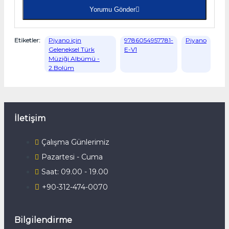
Yorumu Gönder
Etiketler:
Piyano için
9786054957781-
Piyano
Geleneksel Türk
E-V1
Müziği Albümü -
2.Bolüm
İletişim
Çalışma Günlerimiz
Pazartesi - Cuma
Saat: 09.00 - 19.00
+90-312-474-0070
Bilgilendirme