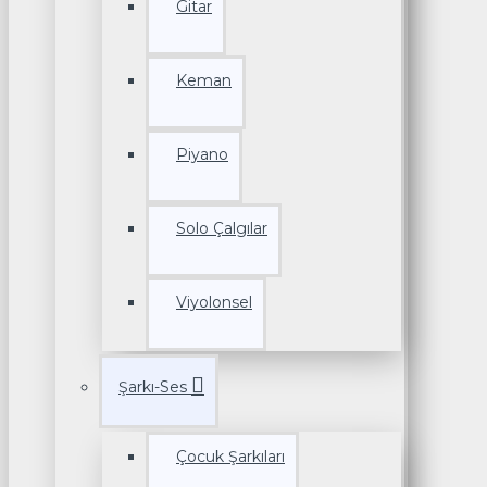
Gitar
Keman
Piyano
Solo Çalgılar
Viyolonsel
Şarkı-Ses
Çocuk Şarkıları