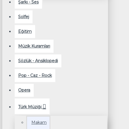
Şarkı - Ses
Solfej
Eğitim
Müzik Kuramları
Sözlük - Ansiklopedi
Pop - Caz - Rock
Opera
Türk Müziği
Makam