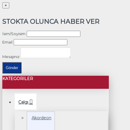
×
STOKTA OLUNCA HABER VER
İsim/Soyisim
Email
Mesajınız
Gönder
KATEGORILER
Çalgı
Akordeon