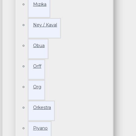
Mızıka
Ney / Kaval
Obua
Orff
Org
Orkestra
Piyano