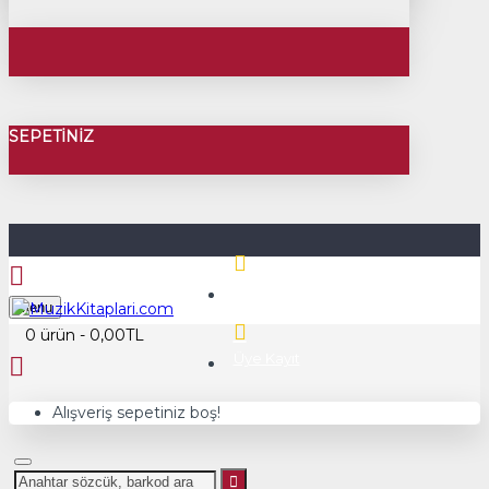
SEPETINIZ
Üye Girişi
Menu
0 ürün - 0,00TL
Üye Kayıt
Alışveriş sepetiniz boş!