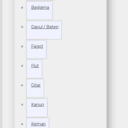
Bağlama
Davul / Bateri
Fagot
Flüt
Gitar
Kanun
Keman