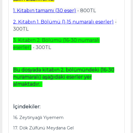
1. Kitabın tamamı (30 eser)
- 800TL
2. Kitabın 1. Bölümü (1-15 numaralı eserler)
-
300TL
3. Kitabın 2. Bölümü (16-30 numaralı
eserler)
- 300TL
Bu dosyada kitabın
2. bölümündeki (16-30
nuramaralı) aşağıdaki eserler yer
almaktadır.
İçindekiler:
16. Zeytinyağlı Yiyemem
17. Dök Zülfünü Meydana Gel