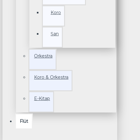
Koro
Şan
Orkestra
Koro & Orkestra
E-Kitap
Flüt