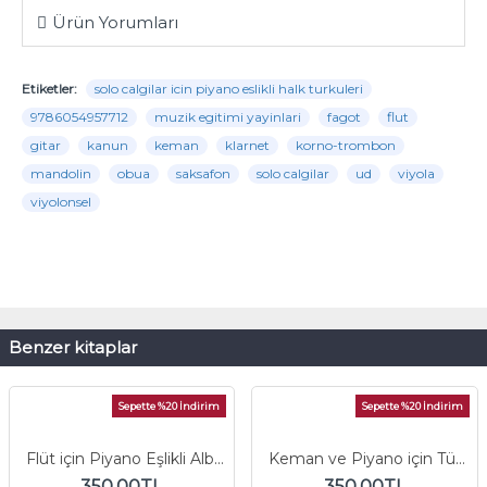
Ürün Yorumları
Etiketler:
solo calgilar icin piyano eslikli halk turkuleri
9786054957712
muzik egitimi yayinlari
fagot
flut
gitar
kanun
keman
klarnet
korno-trombon
mandolin
obua
saksafon
solo calgilar
ud
viyola
viyolonsel
Benzer kitaplar
Sepette %20 İndirim
Sepette %20 İndirim
Flüt için Piyano Eşlikli Albüm (PDF)
Keman ve Piyano için Türk Ezgileri
350,00TL
350,00TL