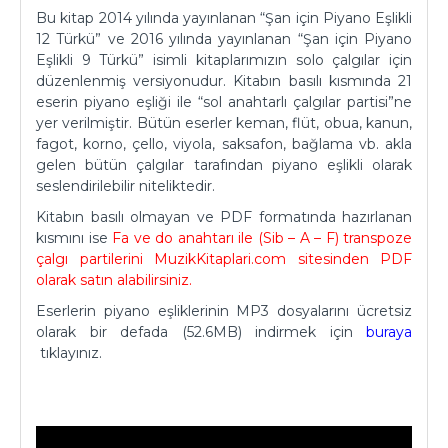
Bu kitap 2014 yılında yayınlanan “Şan için Piyano Eşlikli
12 Türkü” ve 2016 yılında yayınlanan “Şan için Piyano
Eşlikli 9 Türkü” isimli kitaplarımızın solo çalgılar için
düzenlenmiş versiyonudur. Kitabın basılı kısmında 21
eserin piyano eşliği ile “sol anahtarlı çalgılar partisi”ne
yer verilmiştir. Bütün eserler keman, flüt, obua, kanun,
fagot, korno, çello, viyola, saksafon, bağlama vb. akla
gelen bütün çalgılar tarafından piyano eşlikli olarak
seslendirilebilir niteliktedir.
Kitabın basılı olmayan ve PDF formatında hazırlanan
kısmını ise
Fa ve do anahtarı ile (Sib – A – F) transpoze
çalgı partilerini
MuzikKitaplari.com
sitesinden PDF
olarak satın alabilirsiniz.
Eserlerin piyano eşliklerinin MP3 dosyalarını ücretsiz
olarak bir defada (52.6MB) indirmek için
buraya
tıklayınız.