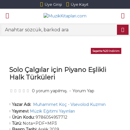
Üye Girişi
Üye Kayıt
Sepette %20 İndirim
Solo Çalgılar için Piyano Eşlikli
Halk Türküleri
0 yorum yapılmış.
-
Yorum Yap
Muhammet Koç - Vsevolod Kuzmin
Yazar Adı:
Yayınevi:
Müzik Eğitimi Yayınları
Ürün Kodu:
9786054957712
Türü:
Nota+PDF+MP3
Basım Tarihi:
Aralık 2019