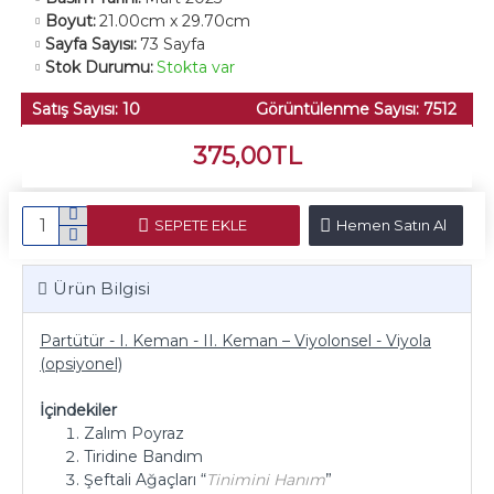
Boyut:
21.00cm x 29.70cm
Sayfa Sayısı:
73 Sayfa
Stok Durumu:
Stokta var
Satış Sayısı: 10
Görüntülenme Sayısı: 7512
375,00TL
SEPETE EKLE
Hemen Satın Al
Ürün Bilgisi
Partütür - I. Keman - II. Keman – Viyolonsel - Viyola
(opsiyonel)
İçindekiler
Zalım Poyraz
Tiridine Bandım
Şeftali Ağaçları “
Tinimini Hanım
”