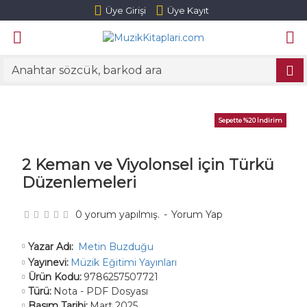
Üye Girişi
Üye Kayıt
Sepette %20 İndirim
2 Keman ve Viyolonsel için Türkü
Düzenlemeleri
0 yorum yapılmış.
-
Yorum Yap
Metin Buzduğu
Yazar Adı:
Yayınevi:
Müzik Eğitimi Yayınları
Ürün Kodu:
9786257507721
Türü:
Nota - PDF Dosyası
Basım Tarihi:
Mart 2025