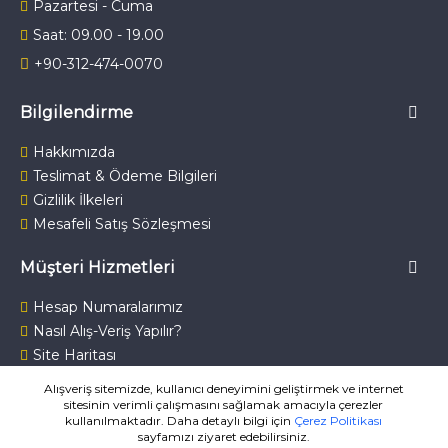
Pazartesi - Cuma
Saat: 09.00 - 19.00
+90-312-474-0070
Bilgilendirme
Hakkımızda
Teslimat & Ödeme Bilgileri
Gizlilik İlkeleri
Mesafeli Satış Sözleşmesi
Müşteri Hizmetleri
Hesap Numaralarımız
Nasıl Alış-Veriş Yapılır?
Site Haritası
Bize Ulaşın
Alışveriş sitemizde, kullanıcı deneyimini geliştirmek ve internet
sitesinin verimli çalışmasını sağlamak amacıyla çerezler
kullanılmaktadır. Daha detaylı bilgi için
Çerez Politikası
sayfamızı ziyaret edebilirsiniz.