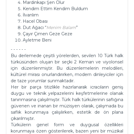
Mardinkapı Şen Olur
Kendim Ettim Kendim Buldum
İlvanlım
Hacel Obası
Dut Ağacı “
Menim Balam
”
Çayır Çimen Geze Geze
Ayletme Beni
- - - - - -
Bu derlemede çeşitli yörelerden, sevilen 10 Türk halk
türküsünden oluşan bir seçki 2 Keman ve viyolonsel
için düzenlenmiştir. Bu düzenlemelerin melodileri,
kültürel mirası onurlandırırken, modern dinleyiciler için
de taze yorumlar sunmaktadır.
Her bir parça titizlikle hazırlanarak icracıların geniş
duygu ve teknik yelpazelerini keşfetmelerine olanak
tanınmasına çalışılmıştır. Türk halk türkülerinin saflığına
güvenen ve inanan bir müzisyen olarak, çalışmada bu
saflık korunmaya çalışılırken, estetik de ön plana
çıkarılmıştır.
Türkülerin genel form ve duygusal özellikleri
korunmaya özen gösterilerek, bazen yeni bir müzikal