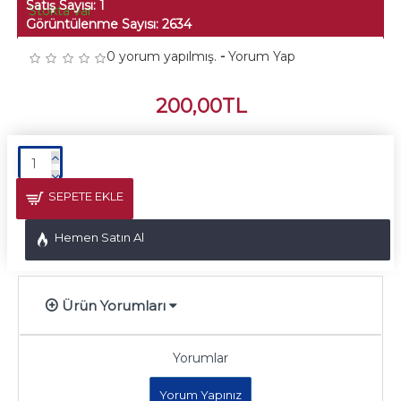
Satış Sayısı: 1
Stokta var
Görüntülenme Sayısı: 2634
0 yorum yapılmış.
-
Yorum Yap
200,00TL
SEPETE EKLE
Hemen Satın Al
Ürün Yorumları
Yorumlar
Yorum Yapınız