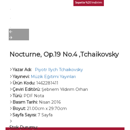
Sepette %20 İndirim
Nocturne, Op.19 No.4 ,Tchaikovsky
Yazar Adı:
Piyotr Ilych Tchaikovsky
Yayınevi:
Müzik Eğitimi Yayınları
Ürün Kodu:
1462281411
Çeviri Editörü:
Şebnem Yıldırım Orhan
Türü:
PDF Nota
Basım Tarihi:
Nisan 2016
Boyut:
21.00cm x 29.70cm
Sayfa Sayısı:
7 Sayfa
Stok Durumu: