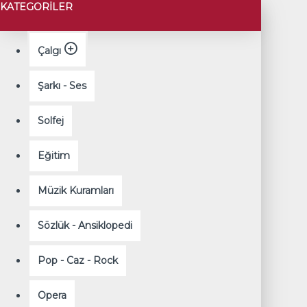
KATEGORILER
Çalgı
Şarkı - Ses
Solfej
Eğitim
Müzik Kuramları
Sözlük - Ansiklopedi
Pop - Caz - Rock
Opera