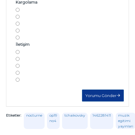
Kargolama
İletişim
Yorumu Gönder
Etiketler:
nocturne
op19
tchaikovsky
1462281411
muzik
no4
egitimi
yayinlari