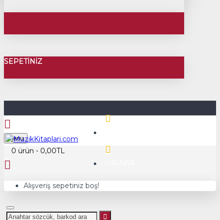
SEPETINIZ
Üye Girişi
Menu
0 ürün - 0,00TL
Üye Kayıt
Alışveriş sepetiniz boş!