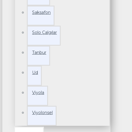
Saksafon
Solo Çalgılar
Tanbur
Ud
Viyola
Viyolonsel