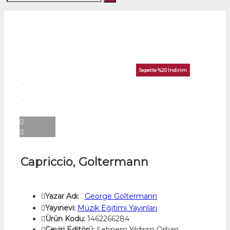
Sepette %20 İndirim
Capriccio, Goltermann
Yazar Adı:
George Goltermann
Yayınevi:
Müzik Eğitimi Yayınları
Ürün Kodu:
1462266284
Çeviri Editörü:
Şebnem Yıldırım Orhan