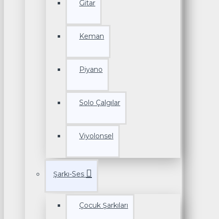
Gitar
Keman
Piyano
Solo Çalgılar
Viyolonsel
Şarkı-Ses
Çocuk Şarkıları