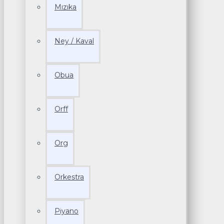
Mızıka
Ney / Kaval
Obua
Orff
Org
Orkestra
Piyano