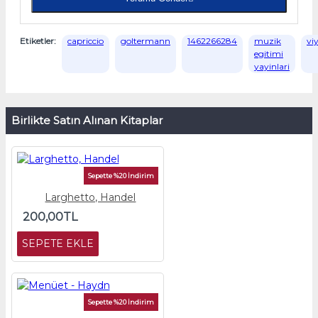
Etiketler:
capriccio
goltermann
1462266284
muzik
vi
egitimi
yayinlari
Birlikte Satın Alınan Kitaplar
Sepette %20 İndirim
Larghetto, Handel
200,00TL
SEPETE EKLE
Sepette %20 İndirim