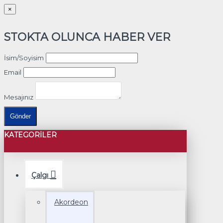
×
STOKTA OLUNCA HABER VER
İsim/Soyisim
Email
Mesajınız
Gönder
KATEGORILER
Çalgı
Akordeon