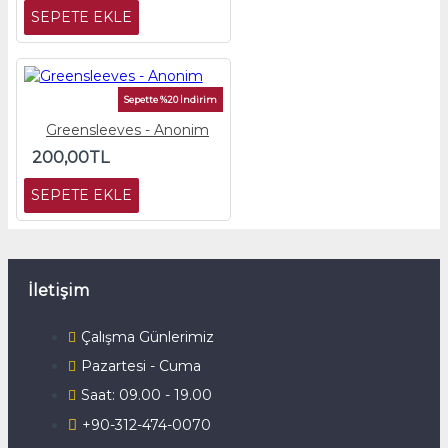
SEPETE EKLE
Sepette %20 İndirim
Greensleeves - Anonim
200,00TL
SEPETE EKLE
İletişim
Çalışma Günlerimiz
Pazartesi - Cuma
Saat: 09.00 - 19.00
+90-312-474-0070