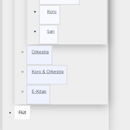
Koro
Şan
Orkestra
Koro & Orkestra
E-Kitap
Flüt