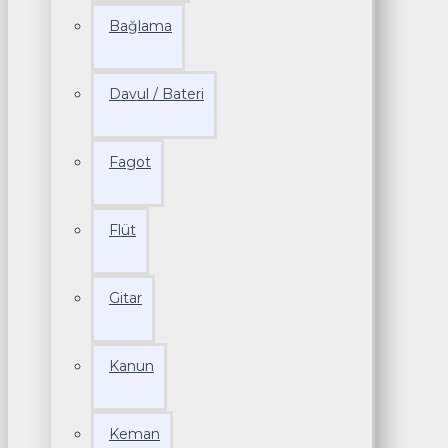
Bağlama
Davul / Bateri
Fagot
Flüt
Gitar
Kanun
Keman