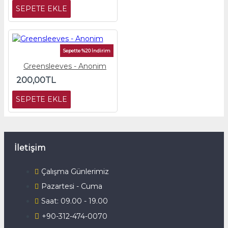
SEPETE EKLE
Sepette %20 İndirim
Greensleeves - Anonim
200,00TL
SEPETE EKLE
İletişim
Çalışma Günlerimiz
Pazartesi - Cuma
Saat: 09.00 - 19.00
+90-312-474-0070