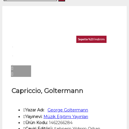
Sepette %20 İndirim
Capriccio, Goltermann
Yazar Adı:
George Goltermann
Yayınevi:
Müzik Eğitimi Yayınları
Ürün Kodu:
1462266284
Çeviri Editörü:
Şebnem Yıldırım Orhan