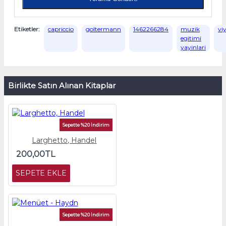
Etiketler:
capriccio
goltermann
1462266284
muzik
vi
egitimi
yayinlari
Birlikte Satın Alınan Kitaplar
Sepette %20 İndirim
Larghetto, Handel
200,00TL
SEPETE EKLE
Sepette %20 İndirim