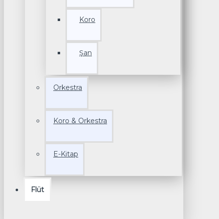
Koro
Şan
Orkestra
Koro & Orkestra
E-Kitap
Flüt