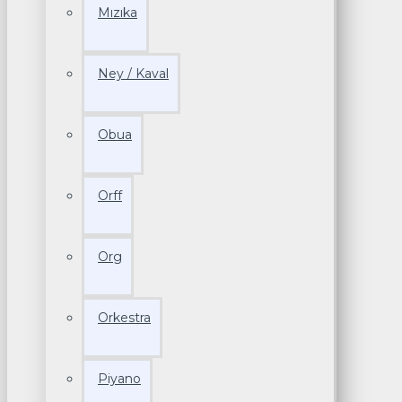
Mızıka
Ney / Kaval
Obua
Orff
Org
Orkestra
Piyano