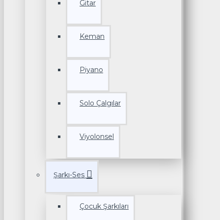
Gitar
Keman
Piyano
Solo Çalgılar
Viyolonsel
Şarkı-Ses
Çocuk Şarkıları