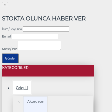
×
STOKTA OLUNCA HABER VER
İsim/Soyisim
Email
Mesajınız
Gönder
KATEGORILER
Çalgı
Akordeon