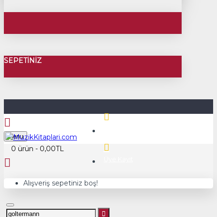
SEPETINIZ
Üye Girişi
Menu
0 ürün - 0,00TL
Üye Kayıt
Alışveriş sepetiniz boş!