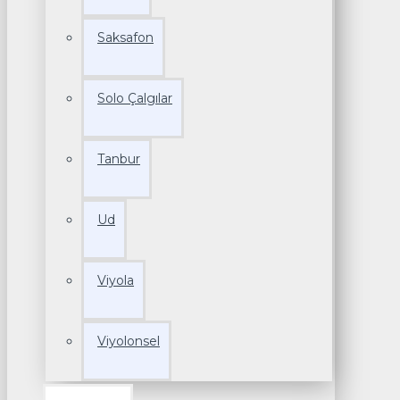
Saksafon
Solo Çalgılar
Tanbur
Ud
Viyola
Viyolonsel