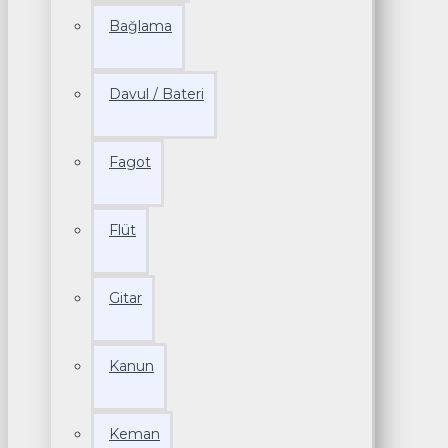
Bağlama
Davul / Bateri
Fagot
Flüt
Gitar
Kanun
Keman