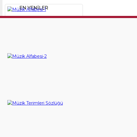
EN YENILER
Müzik Alfabesi-1
615,00TL
SEPETE EKLE
Müzik Alfabesi-2
625,00TL
SEPETE EKLE
Müzik Terimleri Sözlüğü
360,00TL
SEPETE EKLE