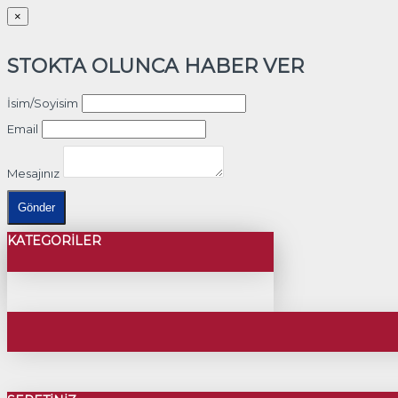
×
STOKTA OLUNCA HABER VER
İsim/Soyisim
Email
Mesajınız
Gönder
KATEGORILER