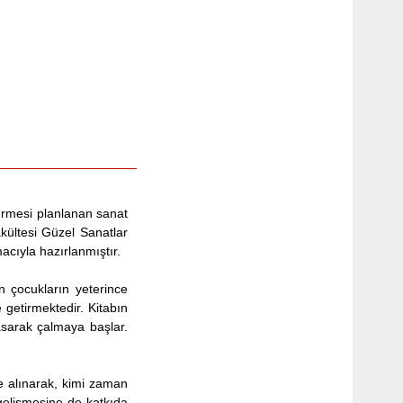
sürmesi planlanan sanat
kültesi Güzel Sanatlar
acıyla hazırlanmıştır.
n çocukların yeterince
 getirmektedir. Kitabın
 basarak çalmaya başlar.
ne alınarak, kimi zaman
 gelişmesine de katkıda