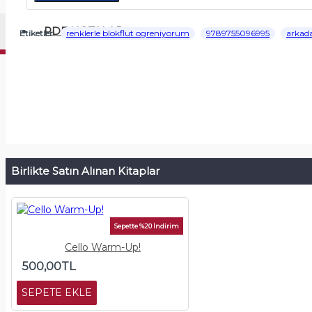
PDF NOTALAR
Etiketler:
renklerle blokflut ogreniyorum
9789755096995
arkad
Birlikte Satın Alınan Kitaplar
Sepette %20 İndirim
Cello Warm-Up!
500,00TL
SEPETE EKLE