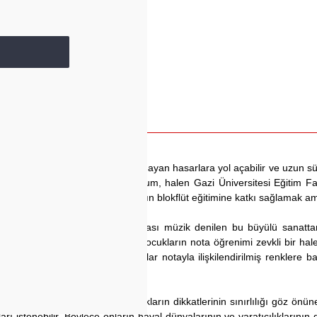
alıştırılmaları telafisi mümkün olmayan hasarlara yol açabilir ve uzun 
da Renklerle Blokflüt Öğreniyorum, halen Gazi Üniversitesi Eğitim Fa
aleme alınmış ve küçük çocukların blokflüt eğitimine katkı sağlamak am
taların) renklerle somutlaştırılması müzik denilen bu büyülü sanatta
otayı farklı bir renkle vererek çocukların nota öğrenimi zevkli bir hale
 kenarlarına yapıştırılır ve çocuklar notayla ilişkilendirilmiş renklere
k çalmayı sürdürür.
nk resimlerle bezenmiştir. Çocukların dikkatlerinin sınırlılığı göz önü
ı istenebilir. Böylece onların hayal dünyalarının ve yaratıcılıklarının