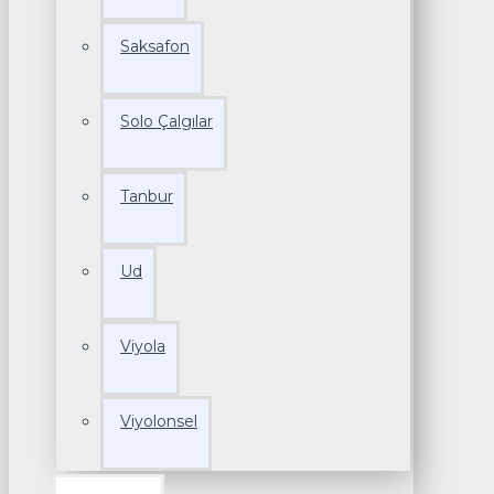
Saksafon
Solo Çalgılar
Tanbur
Ud
Viyola
Viyolonsel