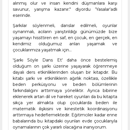
alınmış olur ve insan kendini düşmanlara karşı
savunur, yarışma kazanır." diyordu 'Yasalar'adlı
eserinde.
Şarkılar söylenmeli, danslar edilmeli, oyunlar
oynanmalı, acıların yarıştırıldığı günümüzde bize
yaşamayı hissttiren en saf, en çocuk, en gerçek, en
kendimiz olduğumuz anları yaşamak ve
çocuklarımıza yaşatmak için...
'Şarkı Söyle Dans Et' daha önce bestelemiş
olduğum on şarkı üzerine yaşayarak öğrenmeye
dayalı ders etkinliklerinden oluşan bir kitapdır. Bu
kitabı şarkı ve etkinliklerin ağırlık noktası, özellikle
beden perküsyonu ve beden bölümlerinin
farkındalığını arttırmaya yöneliktir. Ayrıca bibirine
eklenerek artan dil ve hareket oyunları da bu kitapta
sıkça yer almakta olup çocuklarda beden ile
matematik ilişkisini ve kinestetik koordinasyonu
arttırmaya hedeflemektedir. Eğitimciler kadar enne
babalarında bu kitapdaki oyunları evde çocuklarıyla
oynamalarının çok yararlı olacağına inanıyorum.