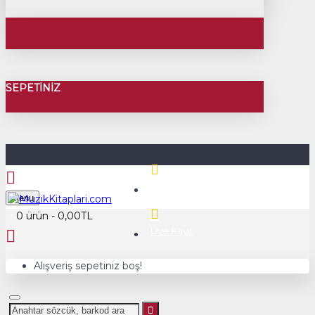
SEPETINIZ
Üye Girişi
Menu
0 ürün - 0,00TL
Üye Kayıt
Alışveriş sepetiniz boş!