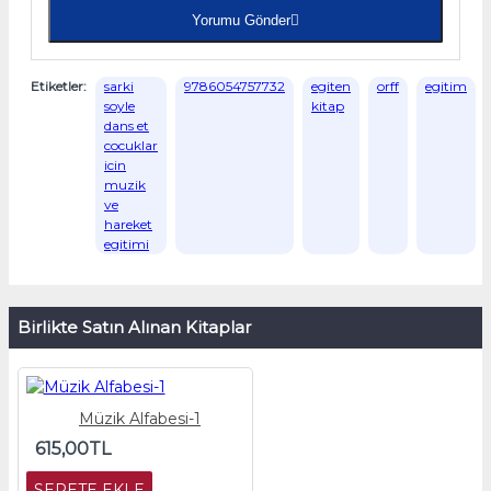
Yorumu Gönder
Etiketler:
sarki
9786054757732
egiten
orff
egitim
soyle
kitap
dans et
cocuklar
icin
muzik
ve
hareket
egitimi
Birlikte Satın Alınan Kitaplar
Müzik Alfabesi-1
615,00TL
SEPETE EKLE