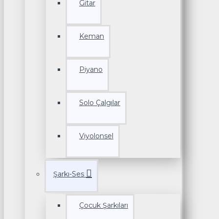
Gitar
Keman
Piyano
Solo Çalgılar
Viyolonsel
Şarkı-Ses
Çocuk Şarkıları