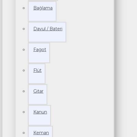
Bağlama
Davul / Bateri
Fagot
Flüt
Gitar
Kanun
Keman