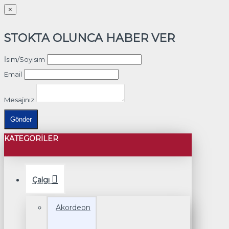
×
STOKTA OLUNCA HABER VER
İsim/Soyisim
Email
Mesajınız
Gönder
KATEGORILER
Çalgı
Akordeon