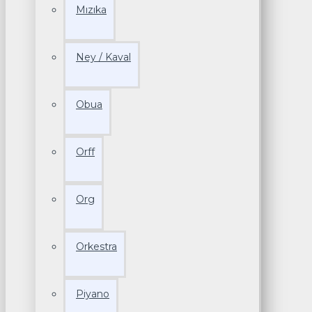
Mızıka
Ney / Kaval
Obua
Orff
Org
Orkestra
Piyano