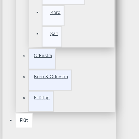
Koro
Şan
Orkestra
Koro & Orkestra
E-Kitap
Flüt