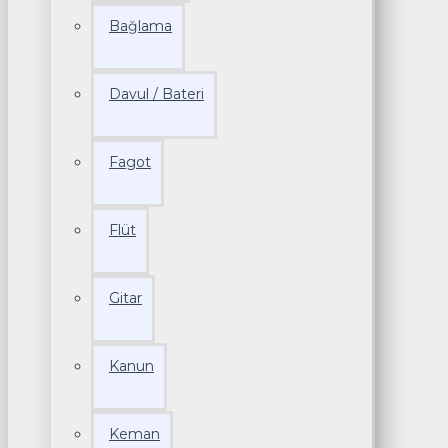
Bağlama
Davul / Bateri
Fagot
Flüt
Gitar
Kanun
Keman