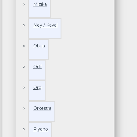
Mızıka
Ney / Kaval
Obua
Orff
Org
Orkestra
Piyano