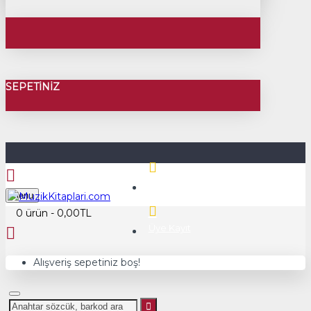
SEPETINIZ
Üye Girişi
Menu
0 ürün - 0,00TL
Üye Kayıt
Alışveriş sepetiniz boş!