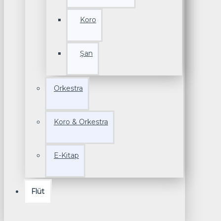
Koro
Şan
Orkestra
Koro & Orkestra
E-Kitap
Flüt