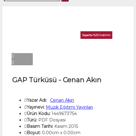
Sepette %20 İndirim
GAP Türküsü - Cenan Akın
Yazar Adı:
Cenan Akın
Yayınevi:
Müzik Eğitimi Yayınları
Ürün Kodu:
1449673754
Türü:
PDF Dosyası
Basım Tarihi:
Kasım 2015
Boyut:
0.00cm x 0.00cm