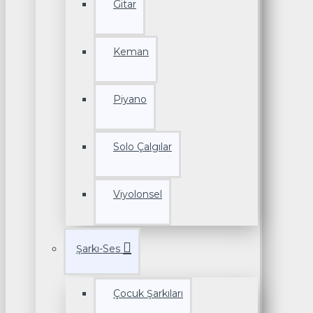
Gitar
Keman
Piyano
Solo Çalgılar
Viyolonsel
Şarkı-Ses
Çocuk Şarkıları