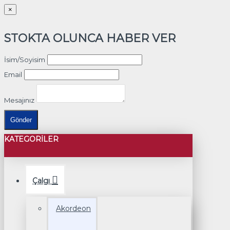
×
STOKTA OLUNCA HABER VER
İsim/Soyisim
Email
Mesajınız
Gönder
KATEGORILER
Çalgı
Akordeon