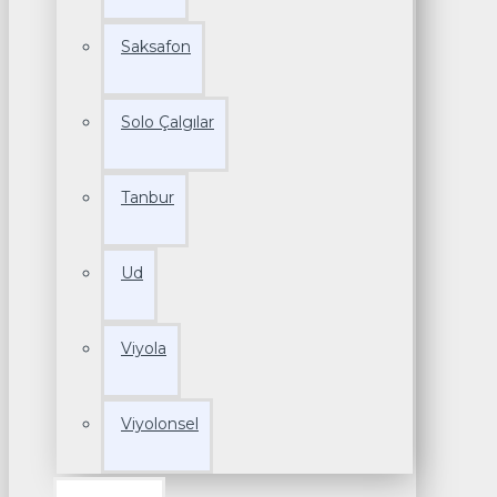
Saksafon
Solo Çalgılar
Tanbur
Ud
Viyola
Viyolonsel