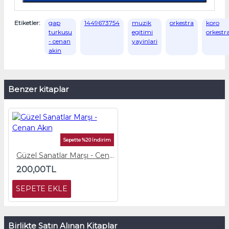
Etiketler:
gap
1449673754
muzik
orkestra
koro
turkusu
egitimi
orkestr
- cenan
yayinlari
akin
Benzer kitaplar
Sepette %20 İndirim
Güzel Sanatlar Marşı - Cenan Akın
200,00TL
SEPETE EKLE
Birlikte Satın Alınan Kitaplar