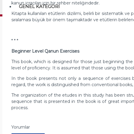
kanun icracıları için bir rehber niteliğindedir.
GENEL KATEGORI
Kitapta kullanılan etütlerin dizilimi, belirli bir sistemati
sıralaması büyük bir önem taşımaktadır ve etütlerin belirlene
* * *
Beginner Level Qanun Exercises
This book, which is designed for those just beginning the
level of proficiency. It is assumed that those using the bo
In the book presents not only a sequence of exercises but 
regard, the work is distinguished from conventional books,
The organization of the etudes in this study has been str
sequence that is presented in the book is of great import
process.
Yorumlar