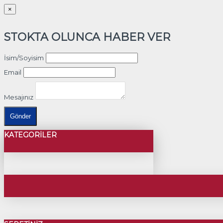
×
STOKTA OLUNCA HABER VER
İsim/Soyisim
Email
Mesajınız
Gönder
KATEGORILER