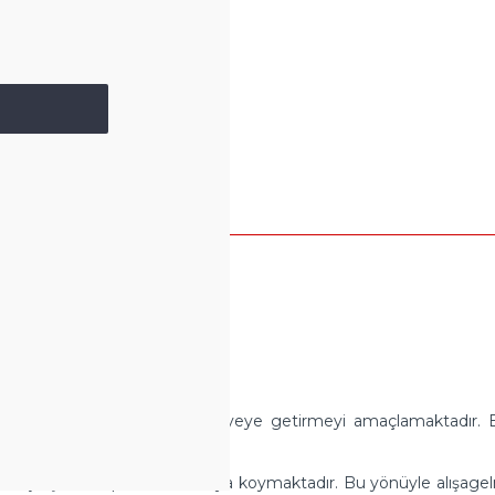
.
İncelemek için buraya tıklayınız
se click here
.
 icracıyı sıfırdan belirli bir seviyeye getirmeyi amaçlamaktadır
sayılmaktadır.
i yani çalışma disiplinini de ortaya koymaktadır. Bu yönüyle alışagel