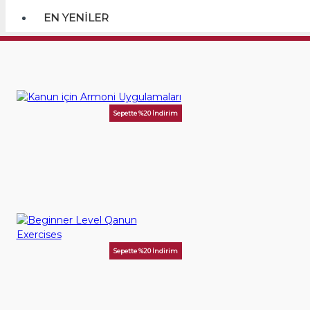
EN YENILER
Benzer kitaplar
Sepette %20 İndirim
Kanun için Armoni Uygulamaları
350,00TL
SEPETE EKLE
Sepette %20 İndirim
Beginner Level Qanun Exercises
1.250,00TL