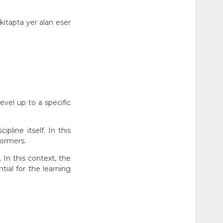
kitapta yer alan eser
vel up to a specific
pline itself. In this
formers.
 In this context, the
ial for the learning