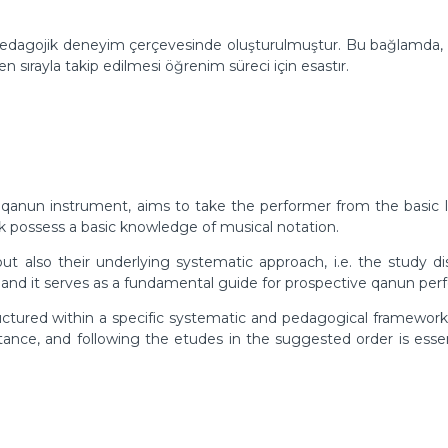
k ve pedagojik deneyim çerçevesinde oluşturulmuştur. Bu bağlamda, 
n sırayla takip edilmesi öğrenim süreci için esastır.
 qanun instrument, aims to take the performer from the basic le
ok possess a basic knowledge of musical notation.
also their underlying systematic approach, i.e. the study disci
 and it serves as a fundamental guide for prospective qanun per
uctured within a specific systematic and pedagogical framework.
ance, and following the etudes in the suggested order is essent