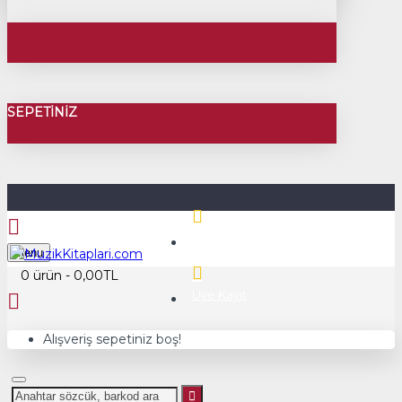
SEPETINIZ
Üye Girişi
Menu
0 ürün - 0,00TL
Üye Kayıt
Alışveriş sepetiniz boş!