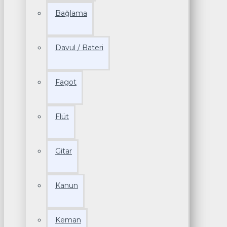
Bağlama
Davul / Bateri
Fagot
Flüt
Gitar
Kanun
Keman