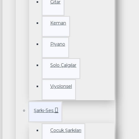
Gitar
Keman
Piyano
Solo Çalgılar
Viyolonsel
Şarkı-Ses
Çocuk Şarkıları