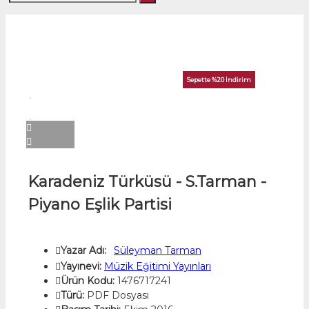
Sepette %20 İndirim
Karadeniz Türküsü - S.Tarman -
Piyano Eşlik Partisi
Yazar Adı:
Süleyman Tarman
Yayınevi:
Müzik Eğitimi Yayınları
Ürün Kodu:
1476717241
Türü:
PDF Dosyası