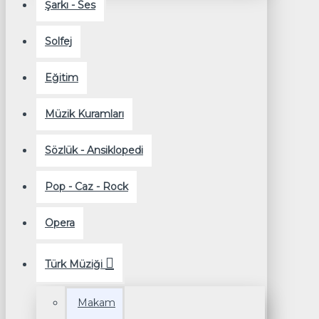
Şarkı - Ses
Solfej
Eğitim
Müzik Kuramları
Sözlük - Ansiklopedi
Pop - Caz - Rock
Opera
Türk Müziği
Makam