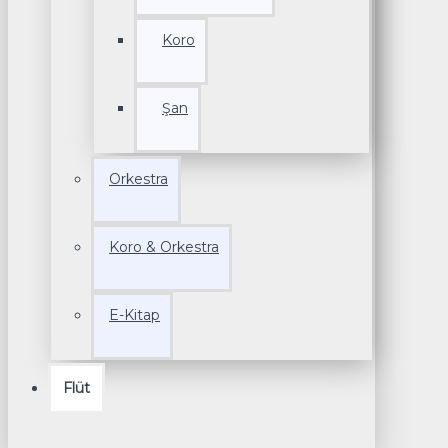
Koro
Şan
Orkestra
Koro & Orkestra
E-Kitap
Flüt