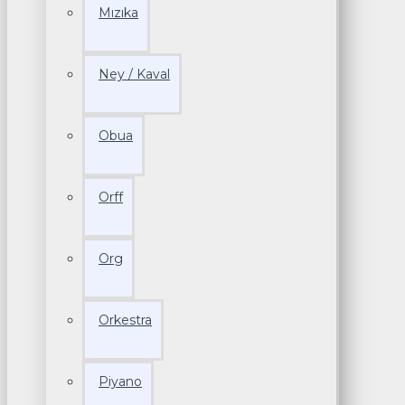
Mızıka
Ney / Kaval
Obua
Orff
Org
Orkestra
Piyano