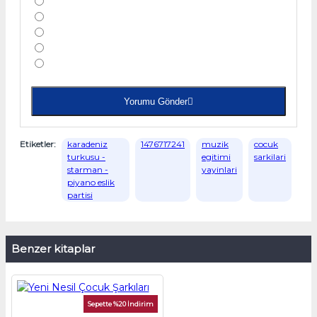
Yorumu Gönder
Etiketler:
karadeniz
1476717241
muzik
cocuk
turkusu -
egitimi
sarkilari
starman -
yayinlari
piyano eslik
partisi
Benzer kitaplar
Sepette %20 İndirim