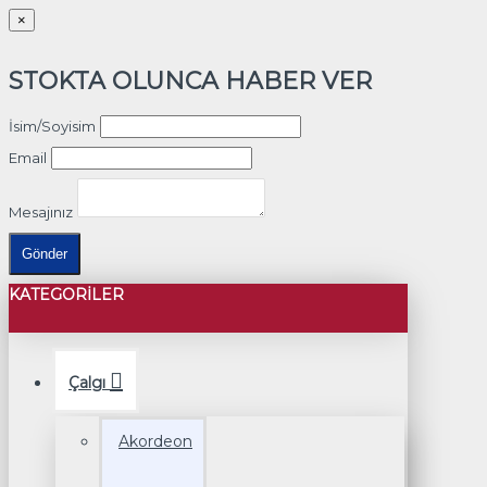
×
STOKTA OLUNCA HABER VER
İsim/Soyisim
Email
Mesajınız
Gönder
KATEGORILER
Çalgı
Akordeon