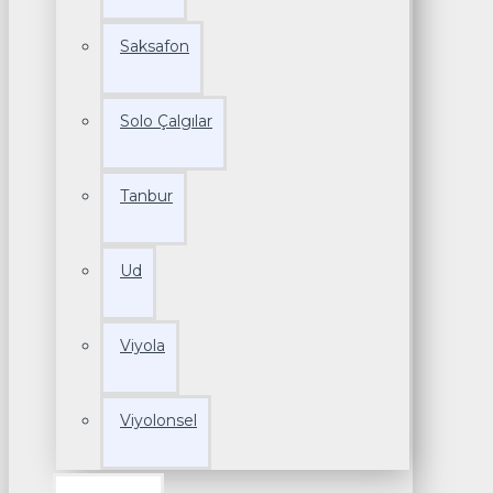
Saksafon
Solo Çalgılar
Tanbur
Ud
Viyola
Viyolonsel