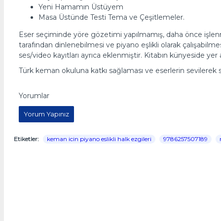
Yeni Hamamın Üstüyem
Masa Üstünde Testi Tema ve Çeşitlemeler.
Eser seçiminde yöre gözetimi yapılmamış, daha önce işlenme
tarafından dinlenebilmesi ve piyano eşlikli olarak çalışabilme
ses/video kayıtları ayrıca eklenmiştir. Kitabın künyeside yer a
Türk keman okuluna katkı sağlaması ve eserlerin sevilerek se
Yorumlar
Yorum Yapınız
Etiketler:
keman icin piyano eslikli halk ezgileri
9786257507189