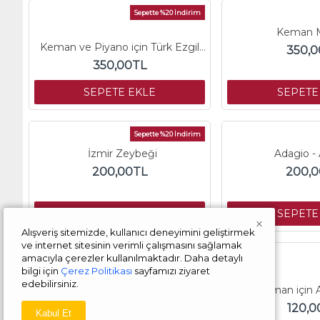
Sepette %20 İndirim
Keman 
Keman ve Piyano için Türk Ezgileri
350,0
350,00TL
SEPETE EKLE
SEPETE
Sepette %20 İndirim
İzmir Zeybeği
Adagio - 
200,00TL
200,
SEPETE EKLE
SEPETE
×
Alışveriş sitemizde, kullanıcı deneyimini geliştirmek
ve internet sitesinin verimli çalışmasını sağlamak
Sepette %20 İndirim
amacıyla çerezler kullanılmaktadır. Daha detaylı
bilgi için
Çerez Politikası
sayfamızı ziyaret
Vardar Ovası
edebilirsiniz.
200,00TL
120,0
Kabul Et