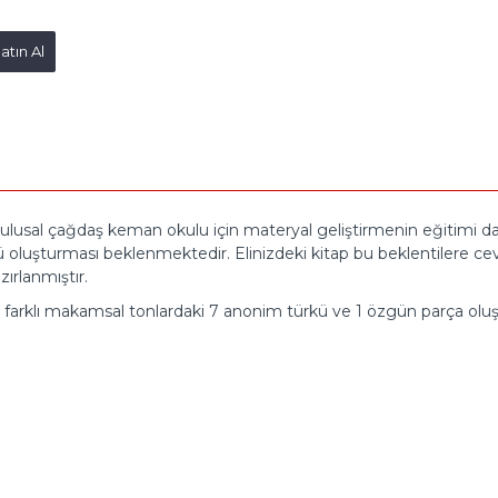
tın Al
lusal çağdaş keman okulu için materyal geliştirmenin eğitimi daha
 oluşturması beklenmektedir. Elinizdeki kitap bu beklentilere c
ırlanmıştır.
anan farklı makamsal tonlardaki 7 anonim türkü ve 1 özgün parça ol