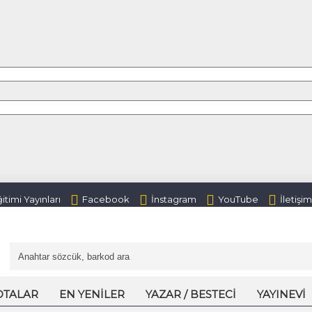
itimi Yayınları
Facebook
İnstagram
YouTube
İletişim
OTALAR
EN YENILER
YAZAR / BESTECI
YAYINEVI