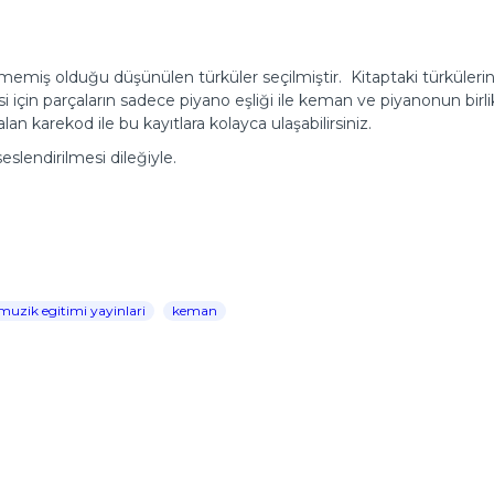
miş olduğu düşünülen türküler seçilmiştir. Kitaptaki türkülerin ç
si için parçaların sadece piyano eşliği ile keman ve piyanonun birli
lan karekod ile bu kayıtlara kolayca ulaşabilirsiniz.
slendirilmesi dileğiyle.
muzik egitimi yayinlari
keman