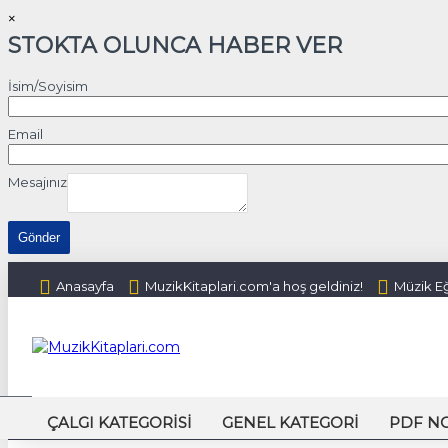
×
STOKTA OLUNCA HABER VER
İsim/Soyisim
Email
Mesajınız
Gönder
Anasayfa
MuzikKitaplari.com'a hoş geldiniz!
Müzik Eğ
ÇALGI KATEGORISI
GENEL KATEGORI
PDF N