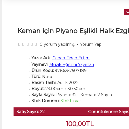
Se
Keman için Piyano Eşlikli Halk Ezgi
0 yorum yapılmış.
-
Yorum Yap
Canan Fidan Erten
Yazar Adı:
Yayınevi:
Müzik Eğitimi Yayınları
Ürün Kodu:
9786257507189
Türü:
Nota
Basım Tarihi:
Aralık 2022
Boyut:
23.00cm x 30.50cm
Sayfa Sayısı:
Piyano: 32 - Keman:12 Sayfa
Stok Durumu:
Stokta var
Satış Sayısı: 22
Görüntülenme Sayısı
100,00TL