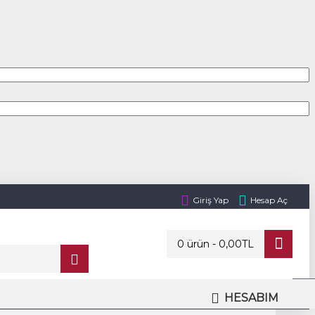
Giriş Yap
Hesap Aç
0 ürün - 0,00TL
HESABIM