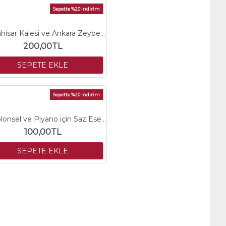
Sepette %20 İndirim
Karahisar Kalesi ve Ankara Zeybeği
200,00TL
SEPETE EKLE
Sepette %20 İndirim
Viyolonsel ve Piyano için Saz Eserleri
100,00TL
SEPETE EKLE