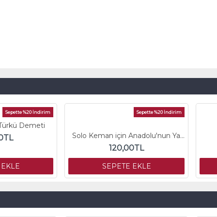
Sepette %20 İndirim
Sepette %20 İndirim
 Türkü Demeti
Solo Keman için Anadolu'nun Yankıları
0TL
120,00TL
 EKLE
SEPETE EKLE