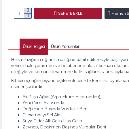
SEPETE EKLE
Hemen Sa
Ürün Bilgisi
Ürün Yorumları
Halk müziğinin eğitim müziğine dâhil edilmesiyle başlayan u
verimli hale getirmesi ve beraberinde ulusal keman ekolünü
dileğiyle ve keman literatürüne katkı sağlaması amacıyla haz
Kitabın içeriğini piyano eşlikleri ile birlikte kemana uyarl
eserler şunlardır:
Ali Paşa Ağıdı (Arpa Ektim Biçemedim),
Yeni Cami Avlusunda
Değirmen Başında Vurdular Beni
Çarşambayı Sel Aldı
Suya Gider Allı Gelin Has Gelin
Zeynep, Değirmen Başında Vurdular Beni