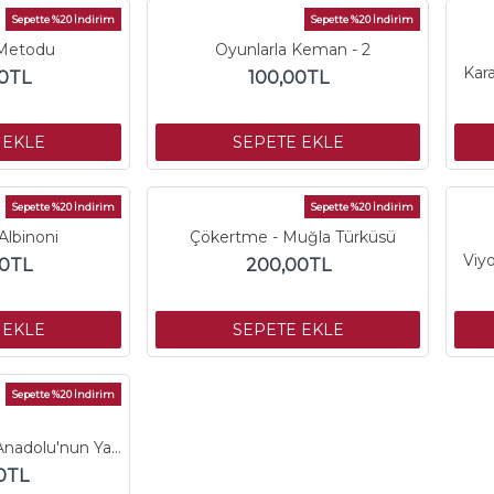
Sepette %20 İndirim
Sepette %20 İndirim
Metodu
Oyunlarla Keman - 2
0TL
100,00TL
 EKLE
SEPETE EKLE
Sepette %20 İndirim
Sepette %20 İndirim
Albinoni
Çökertme - Muğla Türküsü
00TL
200,00TL
 EKLE
SEPETE EKLE
Sepette %20 İndirim
Solo Keman için Anadolu'nun Yankıları
0TL