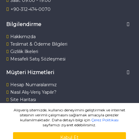
Saat: 09.00 - 19.00
+90-312-474-0070
Bilgilendirme
Hakkımızda
Teslimat & Ödeme Bilgileri
Gizlilik İlkeleri
Mesafeli Satış Sözleşmesi
Müşteri Hizmetleri
Hesap Numaralarımız
Nasıl Alış-Veriş Yapılır?
Site Haritası
Bize Ulaşın
Alışveriş sitemizde, kullanıcı deneyimini geliştirmek ve internet
sitesinin verimli çalışmasını sağlamak amacıyla çerezler
kullanılmaktadır. Daha detaylı bilgi için
Çerez Politikası
sayfamızı ziyaret edebilirsiniz.
Kabul Et