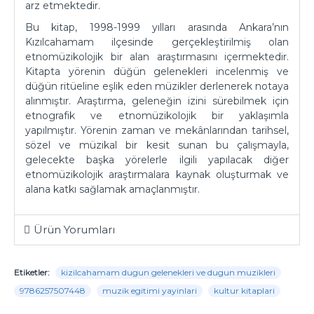
arz etmektedir.
Bu kitap, 1998-1999 yılları arasında Ankara’nın
Kızılcahamam ilçesinde gerçekleştirilmiş olan
etnomüzikolojik bir alan araştırmasını içermektedir.
Kitapta yörenin düğün gelenekleri incelenmiş ve
düğün ritüeline eşlik eden müzikler derlenerek notaya
alınmıştır. Araştırma, geleneğin izini sürebilmek için
etnografik ve etnomüzikolojik bir yaklaşımla
yapılmıştır. Yörenin zaman ve mekânlarından tarihsel,
sözel ve müzikal bir kesit sunan bu çalışmayla,
gelecekte başka yörelerle ilgili yapılacak diğer
etnomüzikolojik araştırmalara kaynak oluşturmak ve
alana katkı sağlamak amaçlanmıştır.
Ürün Yorumları
Etiketler:
kizilcahamam dugun gelenekleri ve dugun muzikleri
9786257507448
muzik egitimi yayinlari
kultur kitaplari