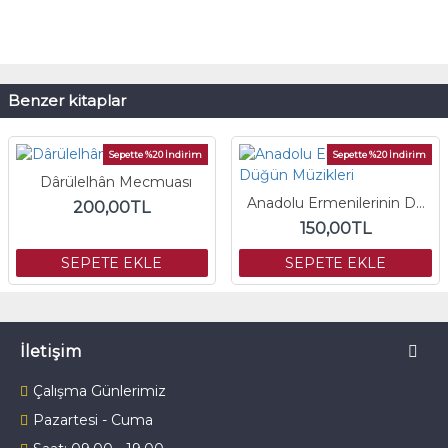
Benzer kitaplar
Sepette %20 İndirim
Sepette %20 İndirim
Dârülelhân Mecmuası
Anadolu Ermenilerinin Düğün Müzikleri
200,00TL
150,00TL
SEPETE EKLE
SEPETE EKLE
İletişim
Çalışma Günlerimiz
Pazartesi - Cuma