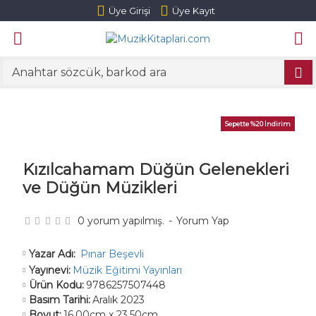
Üye Girişi
Üye Kayıt
Sepette %20 İndirim
Kızılcahamam Düğün Gelenekleri
ve Düğün Müzikleri
0 yorum yapılmış.
-
Yorum Yap
Pınar Beşevli
Yazar Adı:
Yayınevi:
Müzik Eğitimi Yayınları
Ürün Kodu:
9786257507448
Basım Tarihi:
Aralık 2023
Boyut:
16.00cm x 23.50cm