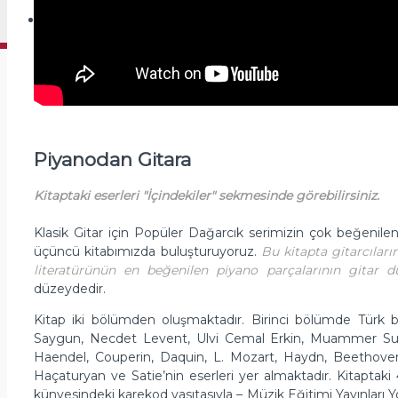
GENEL KATEGORI
Piyanodan Gitara
Kitaptaki eserleri "İçindekiler" sekmesinde görebilirsiniz.
Klasik Gitar için Popüler Dağarcık serimizin çok beğenilen b
üçüncü kitabımızda buluşturuyoruz.
Bu kitapta gitarcılar
literatürünün en beğenilen piyano parçalarının gitar d
düzeydedir.
Kitap iki bölümden oluşmaktadır. Birinci bölümde Türk be
Saygun, Necdet Levent, Ulvi Cemal Erkin, Muammer Sun v
Haendel, Couperin, Daquin, L. Mozart, Haydn, Beethoven
Haçaturyan ve Satie’nin eserleri yer almaktadır. Kitaptaki 
künyesindeki karekod vasıtasıyla – Müzik Eğitimi Yayınları 