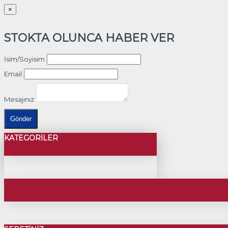
×
STOKTA OLUNCA HABER VER
İsim/Soyisim
Email
Mesajınız
Gönder
KATEGORILER