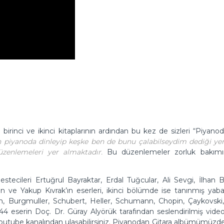
irinci ve ikinci kitaplarının ardından bu kez de sizleri “Piyanoda
ın piyanoda dinleyip keşke ben de bunu çalabilseydim dediği yer
üzenlemeleri yer almaktadır.
Bu düzenlemeler zorluk bakımı
stecileri Ertuğrul Bayraktar, Erdal Tuğcular, Ali Sevgi, İlha
e Yakup Kıvrak’ın eserleri, ikinci bölümde ise tanınmış yaba
, Burgmuller, Schubert, Heller, Schumann, Chopin, Çaykovski,
44 eserin Doç. Dr. Güray Alyörük tarafından seslendirilmiş video 
Youtube kanalından ulaşabilirsiniz. Piyanodan Gitara albümümüzdek