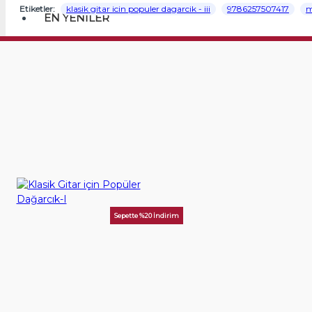
Etiketler:
klasik gitar icin populer dagarcik - iii
9786257507417
m
EN YENILER
Benzer kitaplar
Sepette %20 İndirim
Klasik Gitar için Popüler Dağarcık-I
600,00TL
SEPETE EKLE