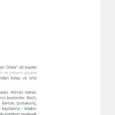
n Gitara” alt başlıklı
li ve yabancı piyano
ndan kolay ve orta
n Baran, Ahmet Adnan
ncı besteciler Bach,
 Bartok, Şostakoviç,
kayıtlarına – kitabın
i eserlerin sevilerek