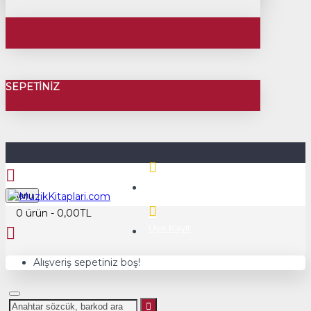
SEPETINIZ
Üye Girişi
Menu
0 ürün - 0,00TL
Üye Kayıt
Alışveriş sepetiniz boş!