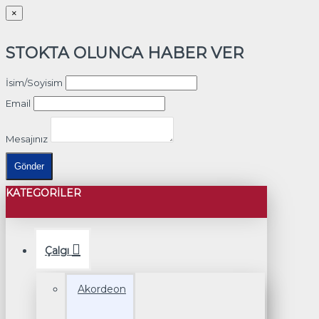
×
STOKTA OLUNCA HABER VER
İsim/Soyisim
Email
Mesajınız
Gönder
KATEGORILER
Çalgı
Akordeon