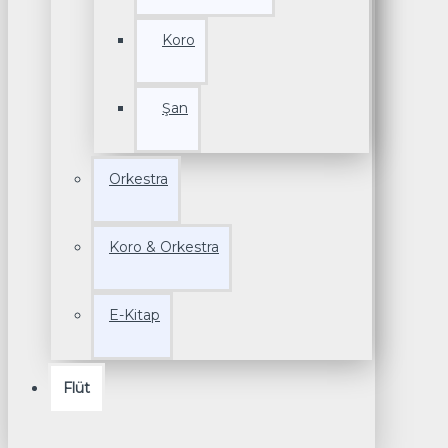
Koro
Şan
Orkestra
Koro & Orkestra
E-Kitap
Flüt