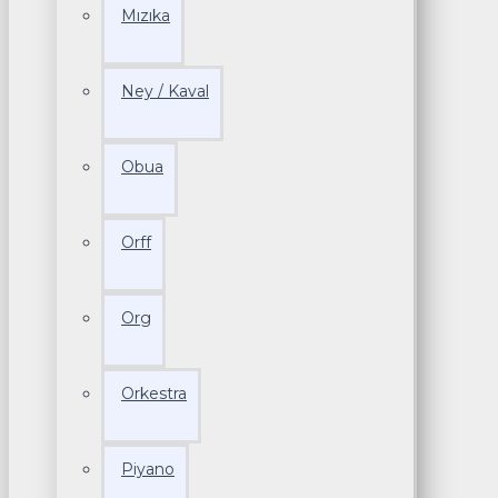
Mızıka
Ney / Kaval
Obua
Orff
Org
Orkestra
Piyano