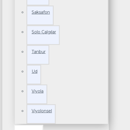
Saksafon
Solo Çalgılar
Tanbur
Ud
Viyola
Viyolonsel