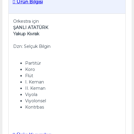
Ürün Bilgisi
Orkestra için
ŞANLI ATATÜRK
Yakup Kıvrak
Dzn: Selçuk Bilgin
Partitür
Koro
Flüt
I. Keman
II. Keman
Viyola
Viyolonsel
Kontrbas