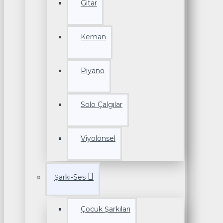
Gitar
Keman
Piyano
Solo Çalgılar
Viyolonsel
Şarkı-Ses
Çocuk Şarkıları