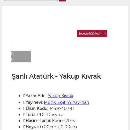
Sepette %20 İndirim
Şanlı Atatürk - Yakup Kıvrak
Yazar Adı:
Yakup Kıvrak
Yayınevi:
Müzik Eğitimi Yayınları
Ürün Kodu:
1449740781
Türü:
PDF Dosyası
Basım Tarihi:
Kasım 2015
Boyut:
0.00cm x 0.00cm