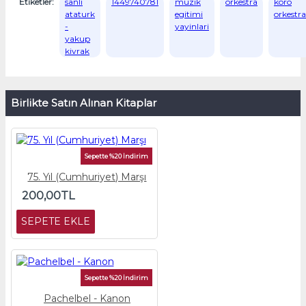
Etiketler:
sanli
1449740781
muzik
orkestra
koro
ataturk
egitimi
orkestra
-
yayinlari
yakup
kivrak
Birlikte Satın Alınan Kitaplar
Sepette %20 İndirim
75. Yıl (Cumhuriyet) Marşı
200,00TL
SEPETE EKLE
Sepette %20 İndirim
Pachelbel - Kanon