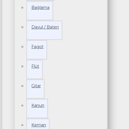
Bağlama
Davul / Bateri
Fagot
Flüt
Gitar
Kanun
Keman