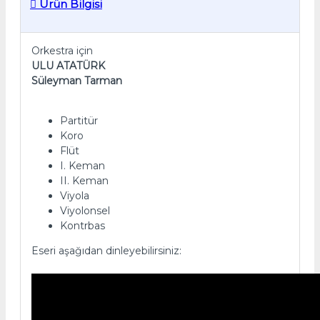
Ürün Bilgisi
Orkestra için
ULU ATATÜRK
Süleyman Tarman
Partitür
Koro
Flüt
I. Keman
II. Keman
Viyola
Viyolonsel
Kontrbas
Eseri aşağıdan dinleyebilirsiniz: