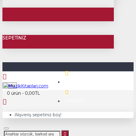
SEPETINIZ
Üye Girişi
Menu
0 ürün - 0,00TL
Üye Kayıt
Alışveriş sepetiniz boş!