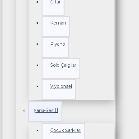
Gitar
Keman
Piyano
Solo Çalgılar
Viyolonsel
Şarkı-Ses
Çocuk Şarkıları