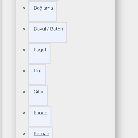
Bağlama
Davul / Bateri
Fagot
Flüt
Gitar
Kanun
Keman