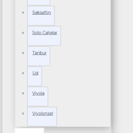
Saksafon
Solo Çalgılar
Tanbur
Ud
Viyola
Viyolonsel