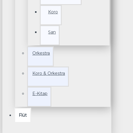
Koro
Şan
Orkestra
Koro & Orkestra
E-Kitap
Flüt