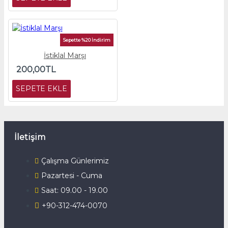
Sepette %20 İndirim
İstiklal Marşı
200,00TL
SEPETE EKLE
İletişim
Çalışma Günlerimiz
Pazartesi - Cuma
Saat: 09.00 - 19.00
+90-312-474-0070