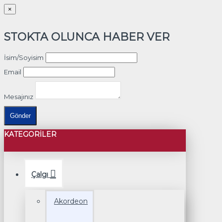
×
STOKTA OLUNCA HABER VER
İsim/Soyisim
Email
Mesajınız
Gönder
KATEGORILER
Çalgı
Akordeon