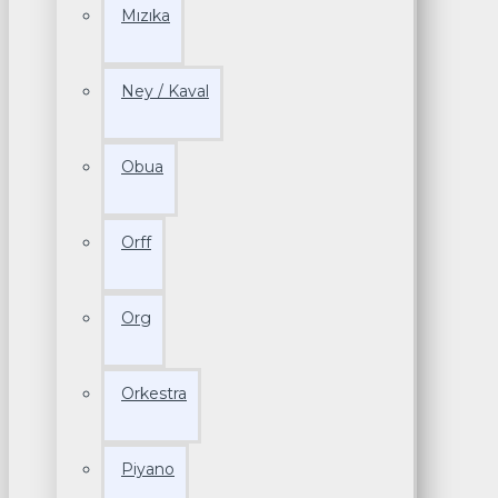
Mızıka
Ney / Kaval
Obua
Orff
Org
Orkestra
Piyano