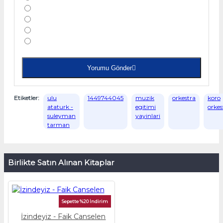
Yorumu Gönder
Etiketler:
ulu
1449744045
muzik
orkestra
koro
ataturk -
egitimi
orkes
suleyman
yayinlari
tarman
Birlikte Satın Alınan Kitaplar
Sepette %20 İndirim
İzindeyiz - Faik Canselen