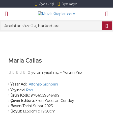
Üye Girişi
Üye Kayıt
Maria Callas
0 yorum yapılmış.
-
Yorum Yap
Alfonso Signorini
Yazar Adı:
Yayınevi:
Pan
Ürün Kodu:
9786059646499
Çeviri Editörü:
Eren Yücesan Cendey
Basım Tarihi:
Subat 2025
Boyut:
13.50cm x 19.50cm