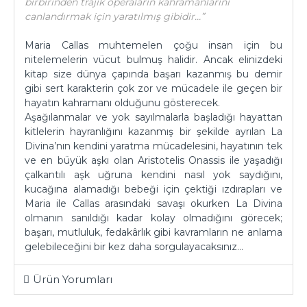
birbirinden trajik operaların kahramanlarını
canlandırmak için yaratılmış gibidir…”
Maria Callas muhtemelen çoğu insan için bu
nitelemelerin vücut bulmuş halidir. Ancak elinizdeki
kitap size dünya çapında başarı kazanmış bu demir
gibi sert karakterin çok zor ve mücadele ile geçen bir
hayatın kahramanı olduğunu gösterecek.
Aşağılanmalar ve yok sayılmalarla başladığı hayattan
kitlelerin hayranlığını kazanmış bir şekilde ayrılan La
Divina’nın kendini yaratma mücadelesini, hayatının tek
ve en büyük aşkı olan Aristotelis Onassis ile yaşadığı
çalkantılı aşk uğruna kendini nasıl yok saydığını,
kucağına alamadığı bebeği için çektiği ızdırapları ve
Maria ile Callas arasındaki savaşı okurken La Divina
olmanın sanıldığı kadar kolay olmadığını görecek;
başarı, mutluluk, fedakârlık gibi kavramların ne anlama
gelebileceğini bir kez daha sorgulayacaksınız…
Ürün Yorumları