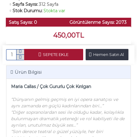
Sayfa Sayısı:
312 Sayfa
Stok Durumu:
Stokta var
Satış Sayısı: 0
Görüntülenme Sayısı: 2073
450,00TL
SEPETE EKLE
Hemen Satın Al
Ürün Bilgisi
Maria Callas / Çok Gururlu Çok Kırılgan
“Dünyanın gelmiş geçmiş en iyi opera sanatçısı ve
aynı zamanda en güçlü kadınlarından biri…”
“Diğer sopranolardan sesi ile olduğu kadar, kolaylıkla
bulunmayan dramatik yeteneği ve rol kabiliyeti ile de
ayrılan, unutulmaz büyük ses…”
“Son derece teatral o güzel yüzüyle, her biri