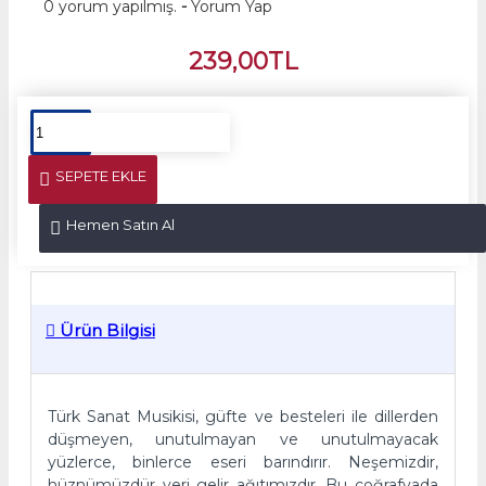
0 yorum yapılmış.
-
Yorum Yap
239,00TL
SEPETE EKLE
Hemen Satın Al
Ürün Bilgisi
Türk Sanat Musikisi, güfte ve besteleri ile dillerden
düşmeyen, unutulmayan ve unutulmayacak
yüzlerce, binlerce eseri barındırır. Neşemizdir,
hüznümüzdür yeri gelir ağıtımızdır. Bu coğrafyada