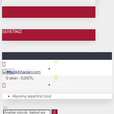
SEPETINIZ
Üye Girişi
Menu
0 ürün - 0,00TL
Üye Kayıt
Alışveriş sepetiniz boş!