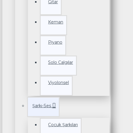
Gitar
Keman
Piyano
Solo Çalgılar
Viyolonsel
Şarkı-Ses
Çocuk Şarkıları