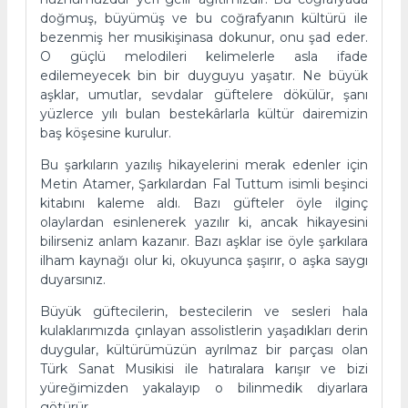
doğmuş, büyümüş ve bu coğrafyanın kültürü ile
bezenmiş her musikişinasa dokunur, onu şad eder.
O güçlü melodileri kelimelerle asla ifade
edilemeyecek bin bir duyguyu yaşatır. Ne büyük
aşklar, umutlar, sevdalar güftelere dökülür, şanı
yüzlerce yılı bulan bestekârlarla kültür dairemizin
baş köşesine kurulur.
Bu şarkıların yazılış hikayelerini merak edenler için
Metin Atamer, Şarkılardan Fal Tuttum isimli beşinci
kitabını kaleme aldı. Bazı güfteler öyle ilginç
olaylardan esinlenerek yazılır ki, ancak hikayesini
bilirseniz anlam kazanır. Bazı aşklar ise öyle şarkılara
ilham kaynağı olur ki, okuyunca şaşırır, o aşka saygı
duyarsınız.
Büyük güftecilerin, bestecilerin ve sesleri hala
kulaklarımızda çınlayan assolistlerin yaşadıkları derin
duygular, kültürümüzün ayrılmaz bir parçası olan
Türk Sanat Musikisi ile hatıralara karışır ve bizi
yüreğimizden yakalayıp o bilinmedik diyarlara
götürür.