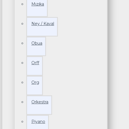
Mızıka
Ney / Kaval
Obua
Orff
Org
Orkestra
Piyano