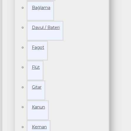
Bağlama
Davul / Bateri
Fagot
Flüt
Gitar
Kanun
Keman