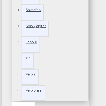
Saksafon
Solo Çalgılar
Tanbur
Ud
Viyola
Viyolonsel