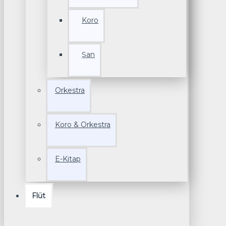
Koro
Şan
Orkestra
Koro & Orkestra
E-Kitap
Flüt