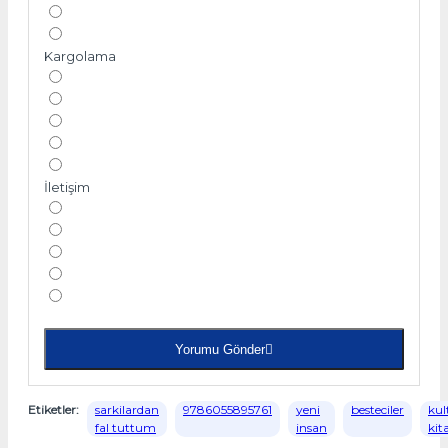
Kargolama
İletişim
Yorumu Gönder
Etiketler:
sarkilardan
9786055895761
yeni
besteciler
kul
fal tuttum
insan
kit