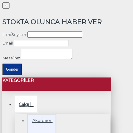
×
STOKTA OLUNCA HABER VER
İsim/Soyisim
Email
Mesajınız
Gönder
KATEGORILER
Çalgı
Akordeon