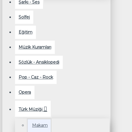
Şarkı - Ses
Solfej
Eğitim
Müzik Kuramları
Sözlük - Ansiklopedi
Pop - Caz - Rock
Opera
Türk Müziği
Makam