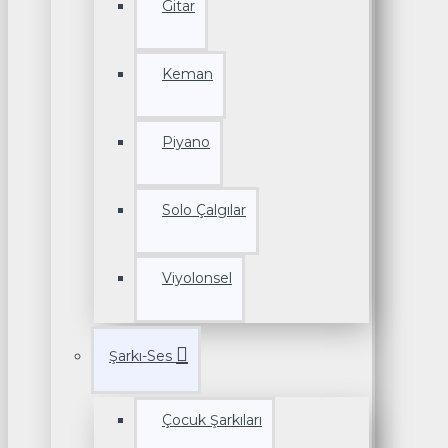
Gitar
Keman
Piyano
Solo Çalgılar
Viyolonsel
Şarkı-Ses
Çocuk Şarkıları