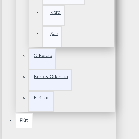
Koro
Şan
Orkestra
Koro & Orkestra
E-Kitap
Flüt