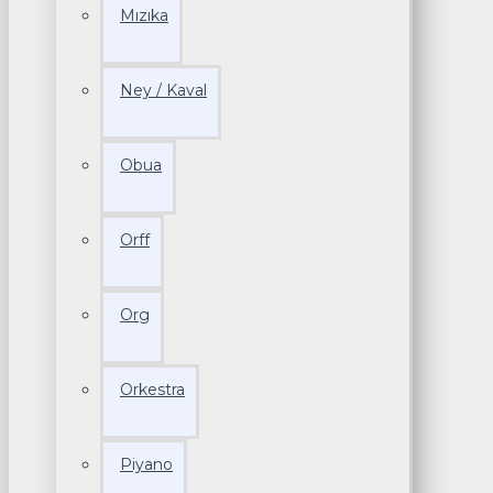
Mızıka
Ney / Kaval
Obua
Orff
Org
Orkestra
Piyano