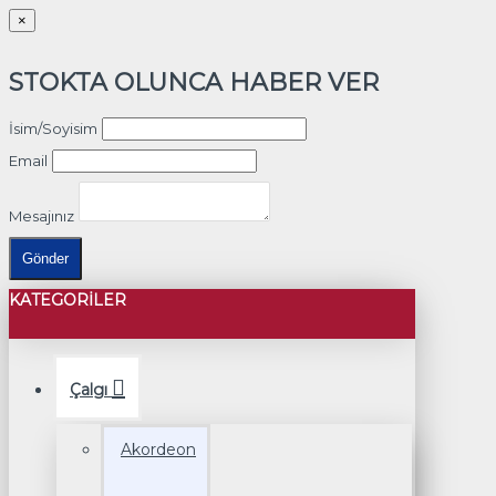
×
STOKTA OLUNCA HABER VER
İsim/Soyisim
Email
Mesajınız
Gönder
KATEGORILER
Çalgı
Akordeon