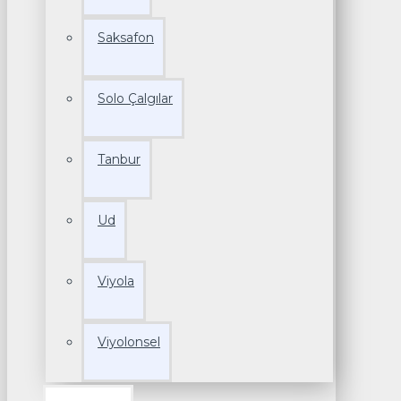
Saksafon
Solo Çalgılar
Tanbur
Ud
Viyola
Viyolonsel