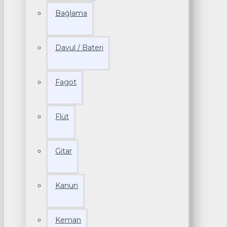
Bağlama
Davul / Bateri
Fagot
Flüt
Gitar
Kanun
Keman