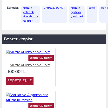
Etiketler:
muzik
9786257507011
muzik
solfej
egit
yetenek
egitimi
sinavlarina
yayinlari
hazirlik
Benzer kitaplar
Sepette %20 İndirim
Müzik Kuramları ve Solfej
100,00TL
SEPETE EKLE
Sepette %20 İndirim