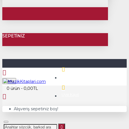
SEPETINIZ
Üye Girişi
Menu
0 ürün - 0,00TL
Üye Kayıt
Alışveriş sepetiniz boş!