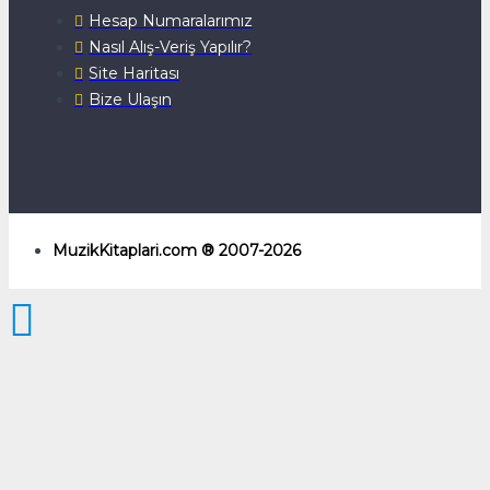
Hesap Numaralarımız
Nasıl Alış-Veriş Yapılır?
Site Haritası
Bize Ulaşın
MuzikKitaplari.com ® 2007-2026