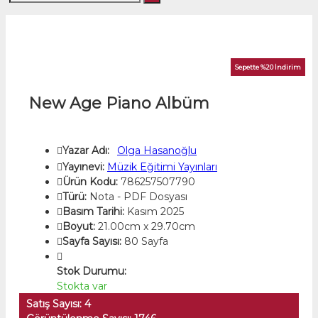
Sepette %20 İndirim
New Age Piano Albüm
Yazar Adı:
Olga Hasanoğlu
Yayınevi:
Müzik Eğitimi Yayınları
Ürün Kodu:
786257507790
Türü:
Nota - PDF Dosyası
Basım Tarihi:
Kasım 2025
Boyut:
21.00cm x 29.70cm
Sayfa Sayısı:
80 Sayfa
Stok Durumu:
Stokta var
Satış Sayısı: 4