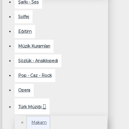
Şarkı - Ses
Solfej
Eğitim
Müzik Kuramları
Sözlük - Ansiklopedi
Pop - Caz - Rock
Opera
Türk Müziği
Makam