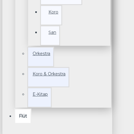
Koro
Şan
Orkestra
Koro & Orkestra
E-Kitap
Flüt