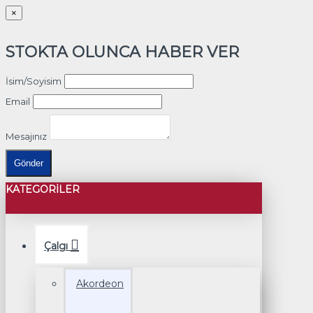
×
STOKTA OLUNCA HABER VER
İsim/Soyisim
Email
Mesajınız
Gönder
KATEGORILER
Çalgı
Akordeon