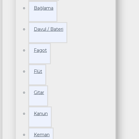
Bağlama
Davul / Bateri
Fagot
Flüt
Gitar
Kanun
Keman