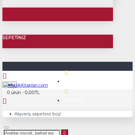
SEPETINIZ
Üye Girişi
Menu
0 ürün - 0,00TL
Üye Kayıt
Alışveriş sepetiniz boş!