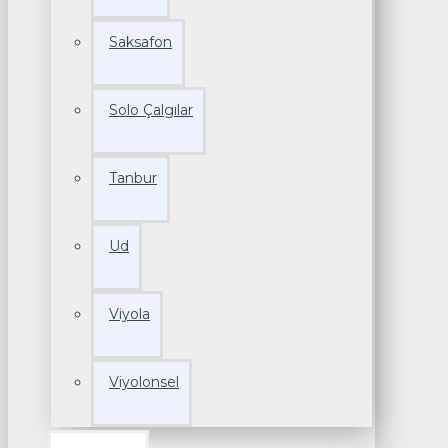
Saksafon
Solo Çalgılar
Tanbur
Ud
Viyola
Viyolonsel