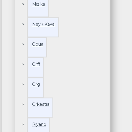
Mızıka
Ney / Kaval
Obua
Orff
Org
Orkestra
Piyano