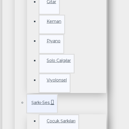
Gitar
Keman
Piyano
Solo Çalgılar
Viyolonsel
Şarkı-Ses
Çocuk Şarkıları