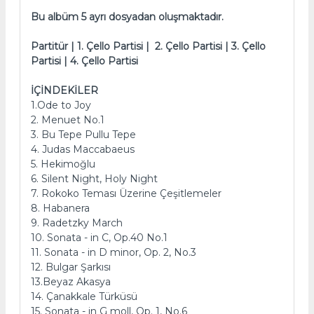
Bu albüm 5 ayrı dosyadan oluşmaktadır.
Partitür | 1. Çello Partisi | 2. Çello Partisi | 3. Çello
Partisi | 4. Çello Partisi
İÇİNDEKİLER
1.Ode to Joy
2. Menuet No.1
3. Bu Tepe Pullu Tepe
4. Judas Maccabaeus
5. Hekimoğlu
6. Silent Night, Holy Night
7. Rokoko Teması Üzerine Çeşitlemeler
8. Habanera
9. Radetzky March
10. Sonata - in C, Op.40 No.1
11. Sonata - in D minor, Op. 2, No.3
12. Bulgar Şarkısı
13.Beyaz Akasya
14. Çanakkale Türküsü
15. Sonata - in G moll, Op. 1, No.6