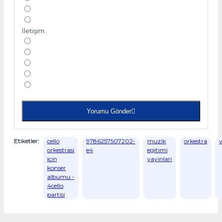
İletişim
Yorumu Gönder
Etiketler:
cello
9786257507202-
muzik
orkestra
v
orkestrasi
e4
egitimi
icin
yayinlari
konser
albumu -
4cello
partisi