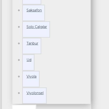
Saksafon
Solo Çalgılar
Tanbur
Ud
Viyola
Viyolonsel