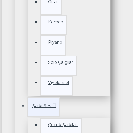
Gitar
Keman
Piyano
Solo Çalgılar
Viyolonsel
Şarkı-Ses
Çocuk Şarkıları