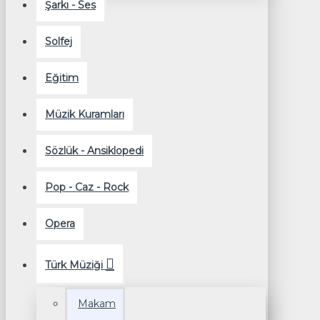
Şarkı - Ses
Solfej
Eğitim
Müzik Kuramları
Sözlük - Ansiklopedi
Pop - Caz - Rock
Opera
Türk Müziği
Makam