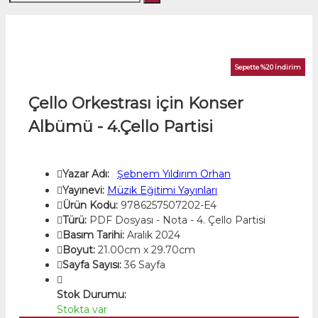
Sepette %20 İndirim
Çello Orkestrası için Konser
Albümü - 4.Çello Partisi
Yazar Adı:
Şebnem Yıldırım Orhan
Yayınevi:
Müzik Eğitimi Yayınları
Ürün Kodu:
9786257507202-E4
Türü:
PDF Dosyası - Nota - 4. Çello Partisi
Basım Tarihi:
Aralık 2024
Boyut:
21.00cm x 29.70cm
Sayfa Sayısı:
36 Sayfa
Stok Durumu:
Stokta var