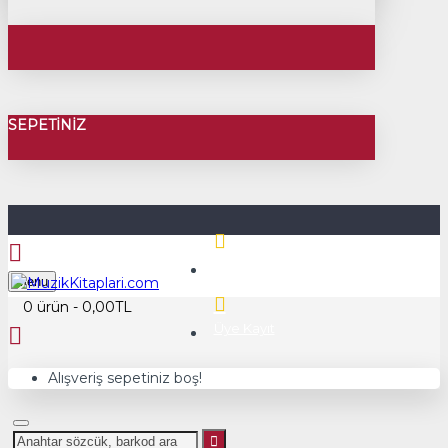
SEPETINIZ
Üye Girişi
Menu
0 ürün - 0,00TL
Üye Kayıt
Alışveriş sepetiniz boş!