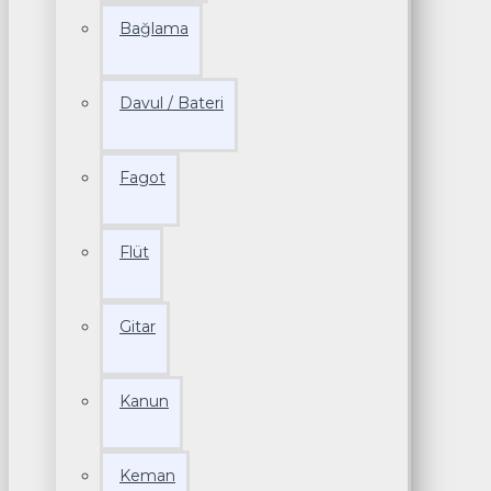
Bağlama
Davul / Bateri
Fagot
Flüt
Gitar
Kanun
Keman