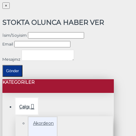
×
STOKTA OLUNCA HABER VER
İsim/Soyisim
Email
Mesajınız
Gönder
KATEGORILER
Çalgı
Akordeon