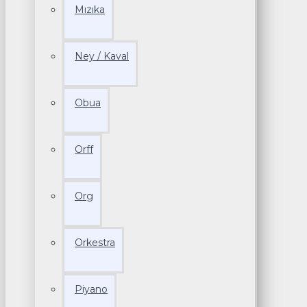
Mızıka
Ney / Kaval
Obua
Orff
Org
Orkestra
Piyano