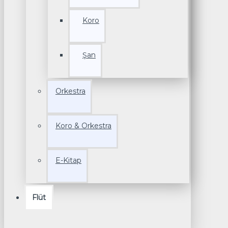
Koro
Şan
Orkestra
Koro & Orkestra
E-Kitap
Flüt