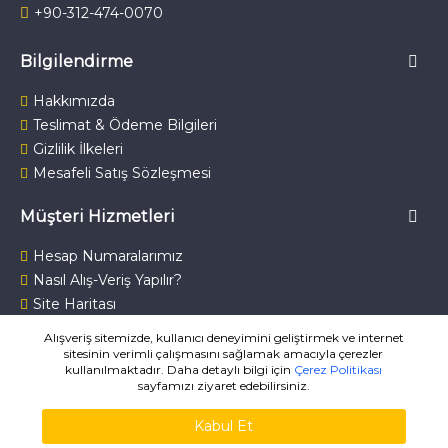
+90-312-474-0070
Bilgilendirme
Hakkımızda
Teslimat & Ödeme Bilgileri
Gizlilik İlkeleri
Mesafeli Satış Sözleşmesi
Müşteri Hizmetleri
Hesap Numaralarımız
Nasıl Alış-Veriş Yapılır?
Site Haritası
Bize Ulaşın
Alışveriş sitemizde, kullanıcı deneyimini geliştirmek ve internet
sitesinin verimli çalışmasını sağlamak amacıyla çerezler
kullanılmaktadır. Daha detaylı bilgi için
Çerez Politikası
sayfamızı ziyaret edebilirsiniz.
Kabul Et
MuzikKitaplari.com ® 2007-2026