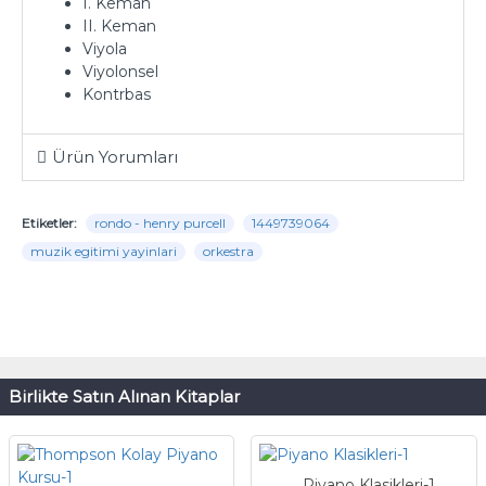
I. Keman
II. Keman
Viyola
Viyolonsel
Kontrbas
Ürün Yorumları
Etiketler:
rondo - henry purcell
1449739064
muzik egitimi yayinlari
orkestra
Birlikte Satın Alınan Kitaplar
Piyano Klasikleri-1