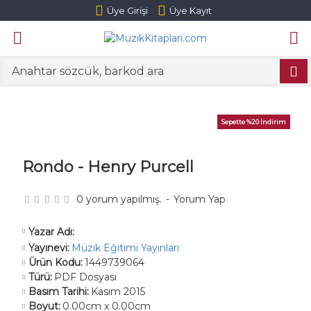
Üye Girişi
Üye Kayıt
Sepette %20 İndirim
Rondo - Henry Purcell
0 yorum yapılmış.
-
Yorum Yap
Yazar Adı:
Yayınevi:
Müzik Eğitimi Yayınları
Ürün Kodu:
1449739064
Türü:
PDF Dosyası
Basım Tarihi:
Kasım 2015
Boyut:
0.00cm x 0.00cm