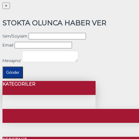
×
STOKTA OLUNCA HABER VER
İsim/Soyisim
Email
Mesajınız
Gönder
KATEGORILER