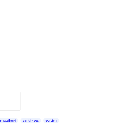
 muzikevi
sarki - ses
egitim