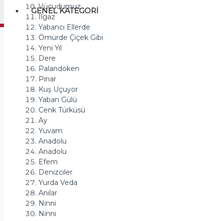
Vücudumuz
GENEL KATEGORI
Ilgaz
Yabancı Ellerde
Ömürde Çiçek Gibi
Yeni Yıl
Dere
Palandöken
Pınar
Kuş Uçuyor
Yaban Gülü
Cenk Türküsü
Ay
Yuvam
Anadolu
Anadolu
Efem
Denizciler
Yurda Veda
Anılar
Ninni
Ninni