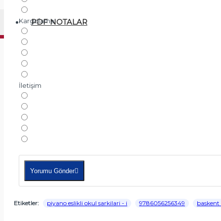
Kargolama
PDF NOTALAR
İletişim
Yorumu Gönder
Etiketler:
piyano eslikli okul sarkilari - i
9786056256349
baskent