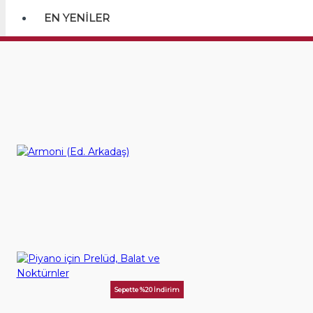
EN YENILER
Birlikte Satın Alınan Kitaplar
Armoni (Ed. Arkadaş)
625,00TL
SEPETE EKLE
Sepette %20 İndirim
Piyano için Prelüd, Balat ve Noktürnler