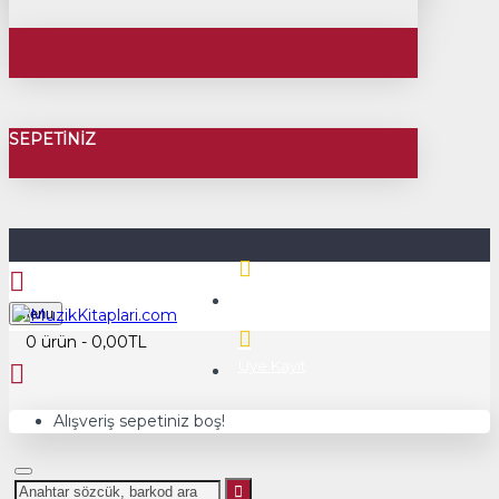
SEPETINIZ
Üye Girişi
Menu
0 ürün - 0,00TL
Üye Kayıt
Alışveriş sepetiniz boş!