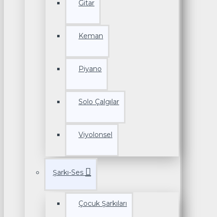
Gitar
Keman
Piyano
Solo Çalgılar
Viyolonsel
Şarkı-Ses
Çocuk Şarkıları