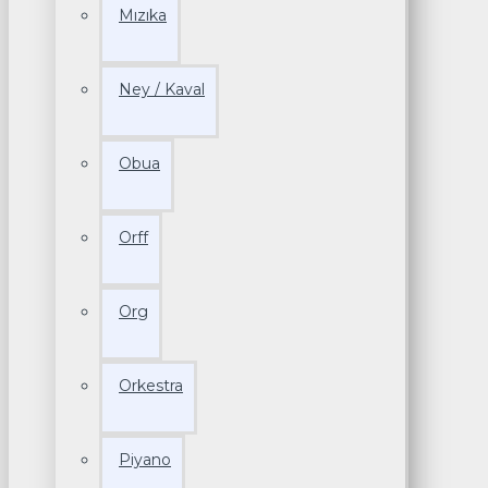
Mızıka
Ney / Kaval
Obua
Orff
Org
Orkestra
Piyano