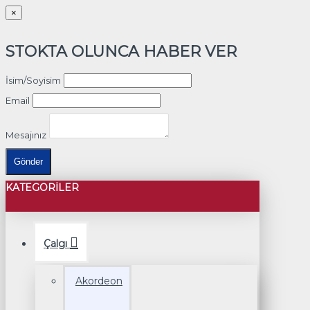
×
STOKTA OLUNCA HABER VER
İsim/Soyisim
Email
Mesajınız
Gönder
KATEGORILER
Çalgı
Akordeon