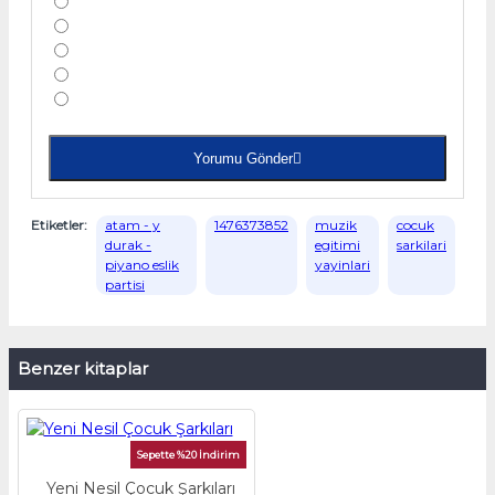
Yorumu Gönder
Etiketler:
atam - y
1476373852
muzik
cocuk
durak -
egitimi
sarkilari
piyano eslik
yayinlari
partisi
Benzer kitaplar
Sepette %20 İndirim
Yeni Nesil Çocuk Şarkıları