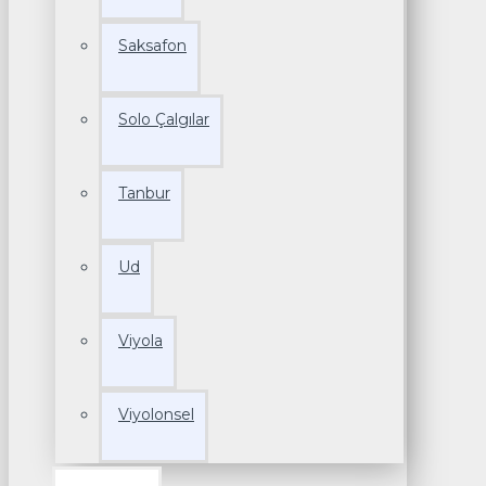
Saksafon
Solo Çalgılar
Tanbur
Ud
Viyola
Viyolonsel