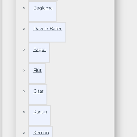
Bağlama
Davul / Bateri
Fagot
Flüt
Gitar
Kanun
Keman