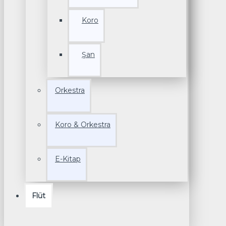
Koro
Şan
Orkestra
Koro & Orkestra
E-Kitap
Flüt