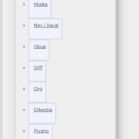
Mızıka
Ney / Kaval
Obua
Orff
Org
Orkestra
Piyano