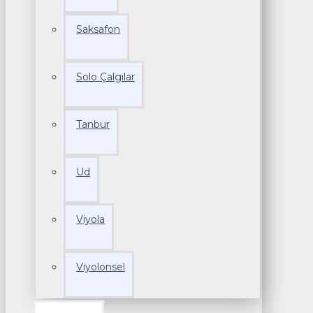
Saksafon
Solo Çalgılar
Tanbur
Ud
Viyola
Viyolonsel