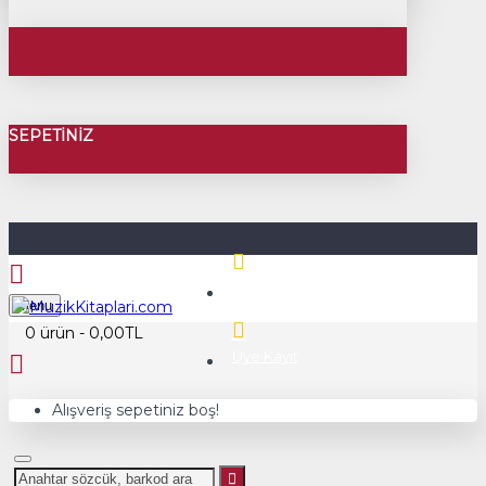
SEPETINIZ
Üye Girişi
Menu
0 ürün - 0,00TL
Üye Kayıt
Alışveriş sepetiniz boş!