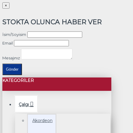
×
STOKTA OLUNCA HABER VER
İsim/Soyisim
Email
Mesajınız
Gönder
KATEGORILER
Çalgı
Akordeon