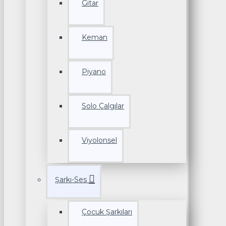
Gitar
Keman
Piyano
Solo Çalgılar
Viyolonsel
Şarkı-Ses
Çocuk Şarkıları