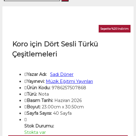
Sepette %20 İndirim
Koro için Dört Sesli Türkü
Çeşitlemeleri
Yazar Adı:
Sadi Döner
Yayınevi:
Müzik Eğitimi Yayınları
Ürün Kodu:
9786257507868
Türü:
Nota
Basım Tarihi:
Haziran 2026
Boyut:
23.00cm x 30.50cm
Sayfa Sayısı:
40 Sayfa
Stok Durumu:
Stokta var