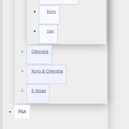
Koro
Şan
Orkestra
Koro & Orkestra
E-Kitap
Flüt