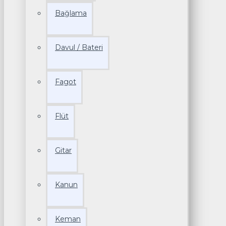
Bağlama
Davul / Bateri
Fagot
Flüt
Gitar
Kanun
Keman