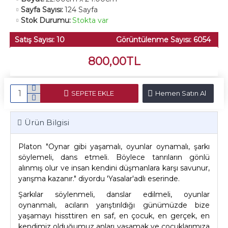
Sayfa Sayısı:
124 Sayfa
Stok Durumu:
Stokta var
Satış Sayısı: 10
Görüntülenme Sayısı: 6054
800,00TL
SEPETE EKLE
Hemen Satın Al
Ürün Bilgisi
Platon "Oynar gibi yaşamalı, oyunlar oynamalı, şarkı
söylemeli, dans etmeli. Böylece tanrıların gönlü
alınmış olur ve insan kendini düşmanlara karşı savunur,
yarışma kazanır." diyordu 'Yasalar'adlı eserinde.
Şarkılar söylenmeli, danslar edilmeli, oyunlar
oynanmalı, acıların yarıştırıldığı günümüzde bize
yaşamayı hissttiren en saf, en çocuk, en gerçek, en
kendimiz olduğumuz anları yaşamak ve çocuklarımıza