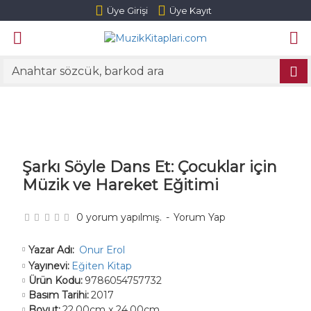
Üye Girişi
Üye Kayıt
Şarkı Söyle Dans Et: Çocuklar için
Müzik ve Hareket Eğitimi
0 yorum yapılmış.
-
Yorum Yap
Onur Erol
Yazar Adı:
Yayınevi:
Eğiten Kitap
Ürün Kodu:
9786054757732
Basım Tarihi:
2017
Boyut:
22.00cm x 24.00cm