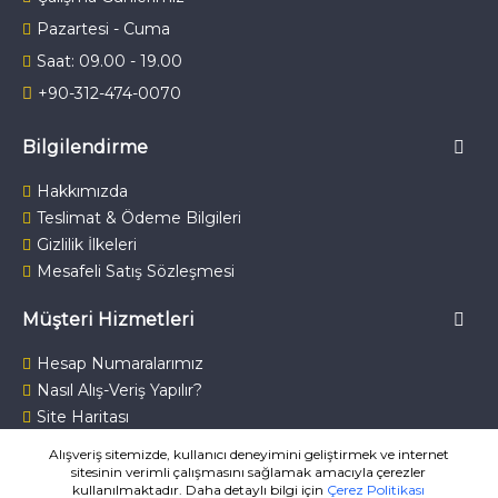
Pazartesi - Cuma
Saat: 09.00 - 19.00
+90-312-474-0070
Bilgilendirme
Hakkımızda
Teslimat & Ödeme Bilgileri
Gizlilik İlkeleri
Mesafeli Satış Sözleşmesi
Müşteri Hizmetleri
Hesap Numaralarımız
Nasıl Alış-Veriş Yapılır?
Site Haritası
Bize Ulaşın
Alışveriş sitemizde, kullanıcı deneyimini geliştirmek ve internet
sitesinin verimli çalışmasını sağlamak amacıyla çerezler
kullanılmaktadır. Daha detaylı bilgi için
Çerez Politikası