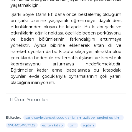
yaşatmak için...
'Şarkı Söyle Dans Et' daha önce bestelemiş olduğum
on şarkı üzerine yaşayarak öğrenmeye dayalı ders
etkinliklerinden oluşan bir kitapdır. Bu kitabı şarkı ve
etkinliklerin ağırlık noktası, özellikle beden perküsyonu
ve beden bölümlerinin farkındalığını arttırmaya
yöneliktir. Ayrıca bibirine eklenerek artan dil ve
hareket oyunları da bu kitapta sıkça yer almakta olup
çocuklarda beden ile matematik ilişkisini ve kinestetik
koordinasyonu arttırmaya hedeflemektedir.
Eğitimciler kadar enne babalarında bu kitapdaki
oyunları evde çocuklarıyla oynamalarının çok yararlı
olacağına inanıyorum.
Ürün Yorumları
Etiketler:
sarki soyle dans et cocuklar icin muzik ve hareket egitimi
9786054757732
egiten kitap
orff
egitim