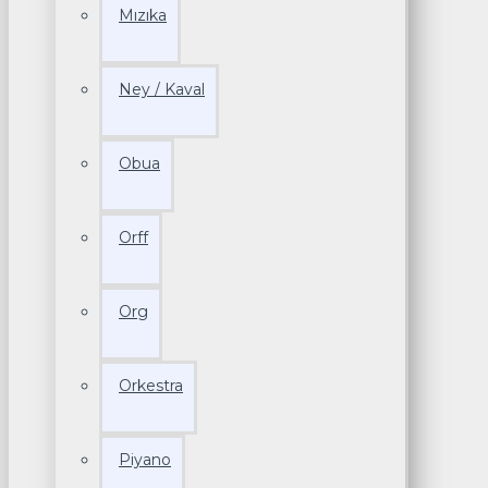
Mızıka
Ney / Kaval
Obua
Orff
Org
Orkestra
Piyano