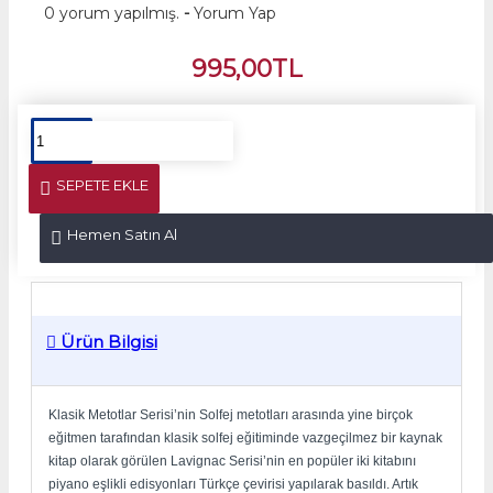
0 yorum yapılmış.
-
Yorum Yap
995,00TL
SEPETE EKLE
Hemen Satın Al
Ürün Bilgisi
Klasik Metotlar Serisi’nin Solfej metotları arasında yine birçok
eğitmen tarafından klasik solfej eğitiminde vazgeçilmez bir kaynak
kitap olarak görülen Lavignac Serisi’nin en popüler iki kitabını
piyano eşlikli edisyonları Türkçe çevirisi yapılarak basıldı. Artık