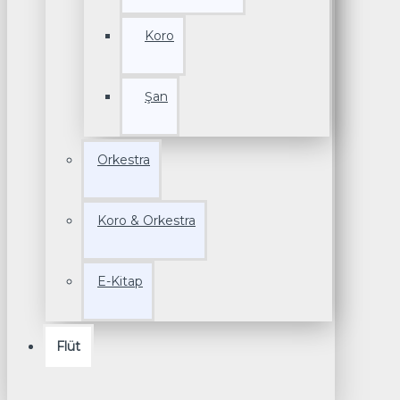
Koro
Şan
Orkestra
Koro & Orkestra
E-Kitap
Flüt