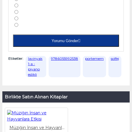
Yorumu Gönder
Etiketler:
lavinyak
9786055992538
portemem
solfej
1-a -
piyano
eslikli
Birlikte Satın Alınan Kitaplar
Müziğin İnsan ve Hayvanlara Etkisi