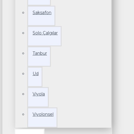
Saksafon
Solo Çalgılar
Tanbur
Ud
Viyola
Viyolonsel