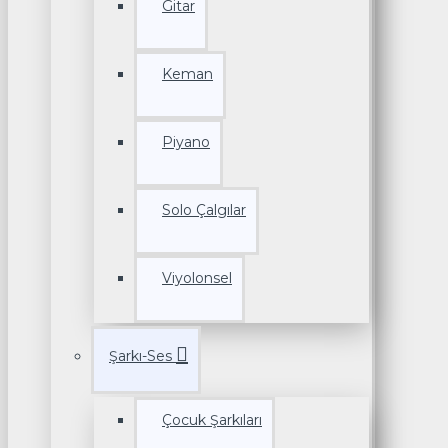
Gitar
Keman
Piyano
Solo Çalgılar
Viyolonsel
Şarkı-Ses
Çocuk Şarkıları