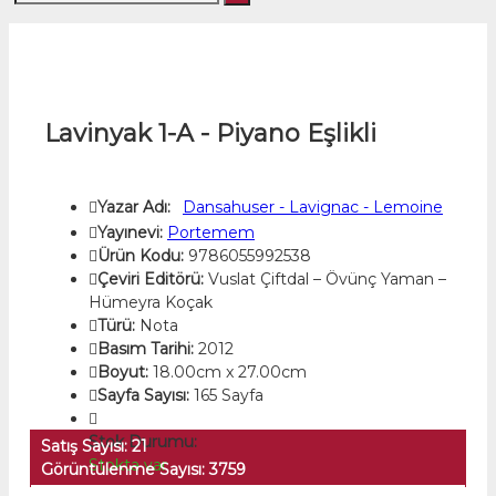
Lavinyak 1-A - Piyano Eşlikli
Yazar Adı:
Dansahuser - Lavignac - Lemoine
Yayınevi:
Portemem
Ürün Kodu:
9786055992538
Çeviri Editörü:
Vuslat Çiftdal – Övünç Yaman –
Hümeyra Koçak
Türü:
Nota
Basım Tarihi:
2012
Boyut:
18.00cm x 27.00cm
Sayfa Sayısı:
165 Sayfa
Stok Durumu:
Satış Sayısı: 21
Stokta var
Görüntülenme Sayısı: 3759