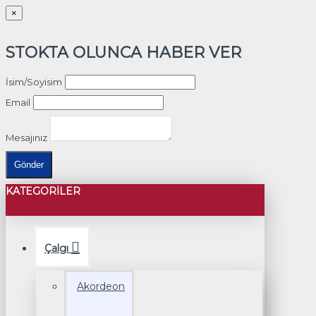
×
STOKTA OLUNCA HABER VER
İsim/Soyisim
Email
Mesajınız
Gönder
KATEGORILER
Çalgı
Akordeon