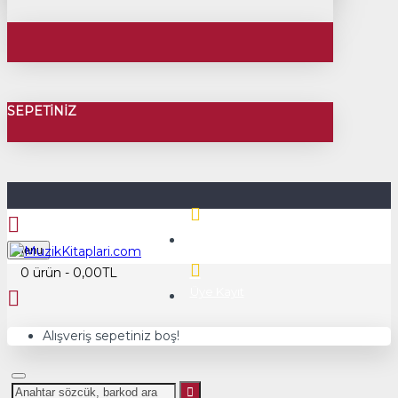
SEPETINIZ
Üye Girişi
Menu
0 ürün - 0,00TL
Üye Kayıt
Alışveriş sepetiniz boş!