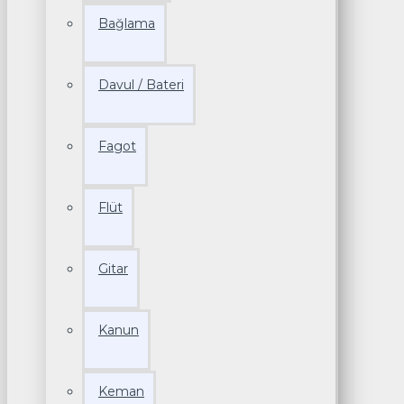
Bağlama
Davul / Bateri
Fagot
Flüt
Gitar
Kanun
Keman