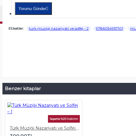
Yorumu Gönder
PDF NOTALAR
Etiketler:
turk muzigi nazariyati ve solfej - 2
9786054957101
muz
Benzer kitaplar
Sepette %20 İndirim
Türk Müziği Nazariyatı ve Solfej – 1