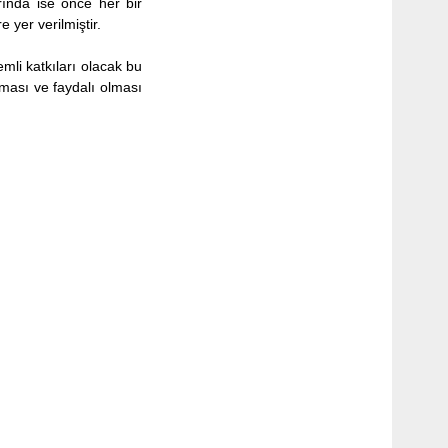
arında ise önce her bir
 yer verilmiştir.
li katkıları olacak bu
aması ve faydalı olması