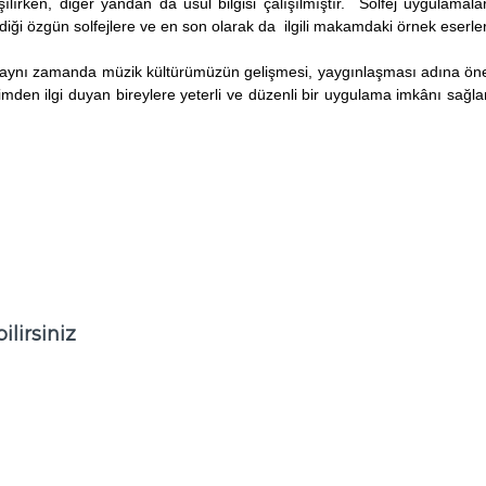
ılırken, diğer yandan da usûl bilgisi çalışılmıştır. Solfej uygulamal
ği özgün solfejlere ve en son olarak da ilgili makamdaki örnek eserlere
aynı zamanda müzik kültürümüzün gelişmesi, yaygınlaşması adına önem
imden ilgi duyan bireylere yeterli ve düzenli bir uygulama imkânı sağl
lirsiniz