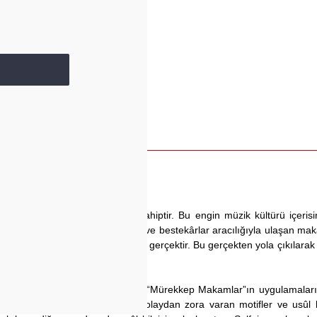
müz önemli ve geniş bir yere sahiptir. Bu engin müzik kültürü içerisi
e çeşitli müzik bilimi insanları ve bestekârlar aracılığıyla ulaşan ma
önelik kitapların eksikliği bir gerçektir. Bu gerçekten yola çıkılarak h
açlanmıştır.
ta “Basit Makamlar”, II. Kitapta ise “Mürekkep Makamlar”ın uygulamalar
ralıkları barındırır. Bu kitapta kolaydan zora varan motifler ve usûl 