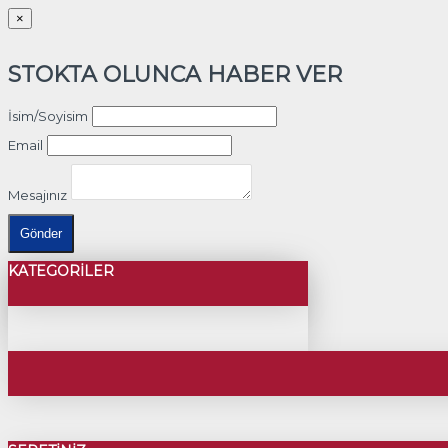
×
STOKTA OLUNCA HABER VER
İsim/Soyisim
Email
Mesajınız
Gönder
KATEGORILER