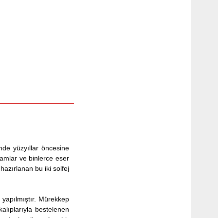
nde yüzyıllar öncesine
kamlar ve binlerce eser
azırlanan bu iki solfej
ı yapılmıştır. Mürekkep
kalıplarıyla bestelenen