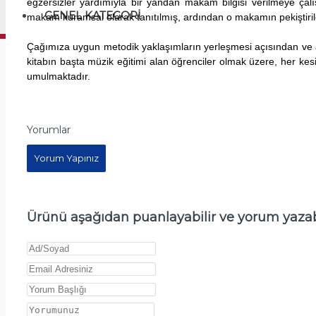
egzersizler yardımıyla bir yandan makam bilgisi verilmeye çalış
GENEL KATEGORI
makam kuramsal olarak tanıtılmış, ardından o makamın pekiştirildi
Çağımıza uygun metodik yaklaşımların yerleşmesi açısından ve 
kitabın başta müzik eğitimi alan öğrenciler olmak üzere, her kes
umulmaktadır.
Yorumlar
Yorum Yapınız
Ürünü aşağıdan puanlayabilir ve yorum yazabi