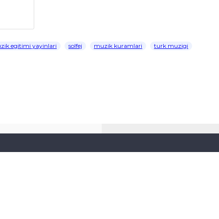
ik egitimi yayinlari
solfej
muzik kuramlari
turk muzigi