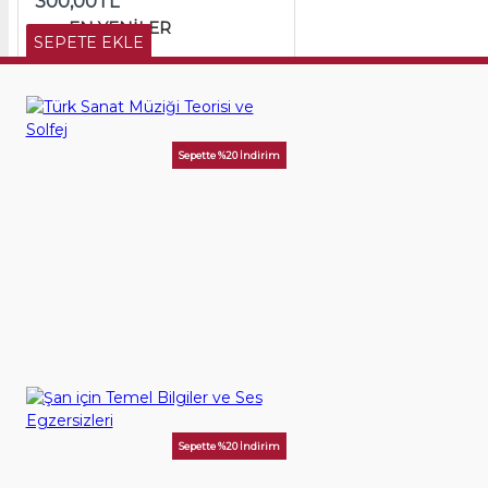
300,00TL
EN YENILER
SEPETE EKLE
Sepette %20 İndirim
Türk Sanat Müziği Teorisi ve Solfej
150,00TL
SEPETE EKLE
Birlikte Satın Alınan Kitaplar
Sepette %20 İndirim
Şan için Temel Bilgiler ve Ses Egzersizleri