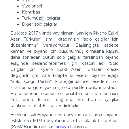
Viyola
Viyolonsel
Kontrbas
Türk müziği çalgıları
Diğer solo çalgılar
Bu kitap 2017 yılında yayınlanan “Şan için Piyano Eşlikli
Azeri Türküler” isimli kitabımızın “solo çalgılar için
düzenlenmiş” versiyonudur. Başlangıçta sadece
keman ve piyano için düşünülmüş olmasına karşın,
daha sonradan bütün solo çalgılar tarafından piyano
eşliğinde seslendirebilmesi için kitabın adı “Solo
Çalgılar için Piyano Eşlikli Azeri Türküler” olarak
değiştirilmiştir. Ana kitapta 15 eserin piyano eşliği,
“Solo Çalgı Partisi” kitapçığında ise eserlerin sol
anahtarına göre yazılmış solo partileri bulunmaktadır.
Bu bakımdan eserler, sol anahtarı kullanan keman,
flüt, obua, kanun, bağlama vb. bütün çalgılar
tarafından rahatlıkla seslendirilebilir.
Eserlerin solo+piyano ses dosyaları ile sadece piyano
eşliklerinin MP3 dosyalarını ücretsiz olarak bir defada
(67.6MB) indirmek için
buraya
tıklayınız.