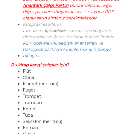
Anahtarlı Çalgı Partisi
bulunmaktadır. Eğer
diğer partilere ihtiyacınız var ise ayrıca PDF
olarak satın almanız gerekmektedir.
Kitaptaki eserlerin
tamamını
İçindekiler
sekmesine tıklayarak
dinleyebilir ve ücretsiz olarak indirebilirsiniz
PDF dosyalarını, değişik anahtarları ve
transpoze partilerini incelemek için buraya
tıklayınız.
Bu kitap kangi çalgılar için?
Flüt
Obua
Klarnet (her türü)
Fagot
Trompet
Trombon
Korno
Tuba
Saksafon (her türü)
Keman