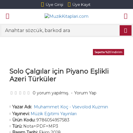
Üye Girişi
Üye Kayıt
Sepette %20 İndirim
Solo Çalgılar için Piyano Eşlikli
Azeri Türküler
0 yorum yapılmış.
-
Yorum Yap
Muhammet Koç - Vsevolod Kuzmin
Yazar Adı:
Yayınevi:
Müzik Eğitimi Yayınları
Ürün Kodu:
9786054957583
Türü:
Nota+PDF+MP3
Basım Tarihi:
Ekim 2018