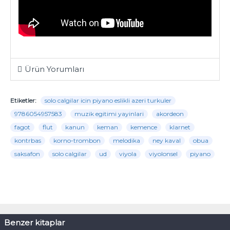
Ürün Yorumları
Etiketler:
solo calgilar icin piyano eslikli azeri turkuler
9786054957583
muzik egitimi yayinlari
akordeon
fagot
flut
kanun
keman
kemence
klarnet
kontrbas
korno-trombon
melodika
ney kaval
obua
saksafon
solo calgilar
ud
viyola
viyolonsel
piyano
Benzer kitaplar