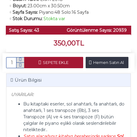
Boyut:
23.00cm x 30.50cm
Sayfa Sayısı:
Piyano:48 Solo:16 Sayfa
Stok Durumu:
Stokta var
Satış Sayısı: 43
Görüntülenme Sayısı: 20939
350,00TL
SEPETE EKLE
Hemen Satın Al
Ürün Bilgisi
UYARILAR:
Bu kitaptaki eserler, sol anahtarlı, fa anahtarlı, do
anahtarlı, 1 ses transpoze (Bb), 3 ses
Transpoze (A) ve 4 ses transpoze (F) bütün
çalgılar ile piyano eşlikli olarak seslendirilebilir
niteliktedir..
Satın alacağınız kitabın beraberinde sadece
Sol