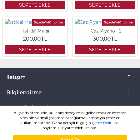
SEPETE EKLE
SEPETE EKLE
Sepette %20 İndirim
Sepette %20 İndirim
İstiklal Marşı
Caz Piyano - 2
200,00TL
300,00TL
SEPETE EKLE
SEPETE EKLE
İletişim
Bilgilendirme
Müşteri Hizmetleri
Alışveriş sitemizde, kullanıcı deneyimini geliştirmek ve internet
sitesinin verimli çalışmasını sağlamak amacıyla çerezler
kullanılmaktadır. Daha detaylı bilgi için
Çerez Politikası
sayfamızı ziyaret edebilirsiniz.