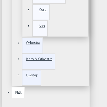
Koro
Şan
Orkestra
Koro & Orkestra
E-Kitap
Flüt