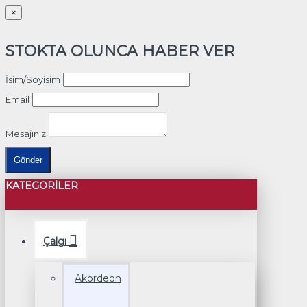
×
STOKTA OLUNCA HABER VER
İsim/Soyisim
Email
Mesajınız
Gönder
KATEGORILER
Çalgı
Akordeon