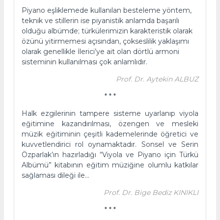
Piyano eşliklemede kullanılan besteleme yöntem,
teknik ve stillerin ise piyanistik anlamda başarılı
olduğu albümde; türkülerimizin karakteristik olarak
özünü yitirmemesi açısından, çokseslilik yaklaşımı
olarak genellikle İlerici’ye ait olan dörtlü armoni
sisteminin kullanılması çok anlamlıdır.
Prof. Dr. Aytekin ALBUZ
* * *
Halk ezgilerinin tampere sisteme uyarlanıp viyola
eğitimine kazandırılması, özengen ve mesleki
müzik eğitiminin çeşitli kademelerinde öğretici ve
kuvvetlendirici rol oynamaktadır. Sonsel ve Serin
Özparlak’ın hazırladığı “Viyola ve Piyano için Türkü
Albümü” kitabının eğitim müziğine olumlu katkılar
sağlaması dileği ile…
Prof. Dr. Bige Bediz KINIKLI
* * *