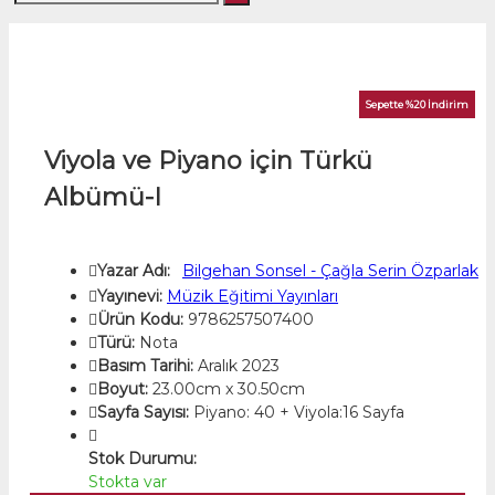
Sepette %20 İndirim
Viyola ve Piyano için Türkü
Albümü-I
Yazar Adı:
Bilgehan Sonsel - Çağla Serin Özparlak
Yayınevi:
Müzik Eğitimi Yayınları
Ürün Kodu:
9786257507400
Türü:
Nota
Basım Tarihi:
Aralık 2023
Boyut:
23.00cm x 30.50cm
Sayfa Sayısı:
Piyano: 40 + Viyola:16 Sayfa
Stok Durumu:
Stokta var