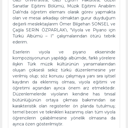
Sanatlar Eğitimi Bölümü, Müzik Eğitimi Anabilim
Dalı’nda öğretim elemanı olarak görev yapmakta
olan ve mesai arkadaşı olmaktan gurur duyduğum
değerli meslektaşlarım Ömer Bilgehan SONSEL ve
Çağla SERİN ÖZPARLAK’ı, “Viyola ve Piyano için
Türkü Albümü – I” çalışmalarından ötürü tebrik
ederim.
Eserlerin viyola ve piyano ekseninde
kompozisyonunun yapıldığı albümde, farklı yörelere
ilişkin Türk müzik kültürünün yansımalarından
oluşan çoksesli sekiz türkü düzenlemesine yer
verilmiş olup; söz konusu çalışmaya yanı sıra işitsel
kaydının da eklenmiş olması, viyola eğitimi ve
öğretimi açısından ayrıca önem arz etmektedir.
Düzenlemelerde viyolanın kendine has tınısal
bütünlüğünün ortaya çıkması bakımından ise
karakteristik olan registerler ön planda tutulmuş;
temel beceri ve teknikleri kazanmış olan tüm viyola
öğrencilerin çalabilmesine yönelik olmasına da
ayrıca özen gösterilmiştir.