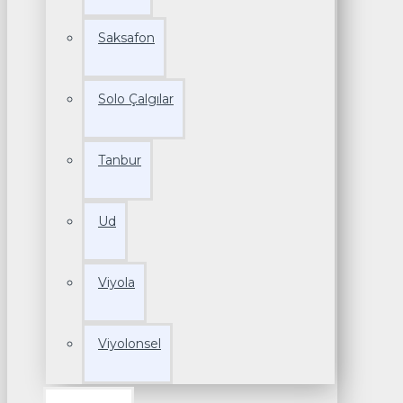
Saksafon
Solo Çalgılar
Tanbur
Ud
Viyola
Viyolonsel