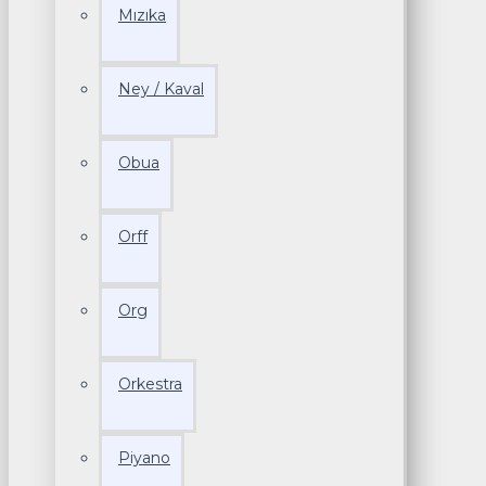
Mızıka
Ney / Kaval
Obua
Orff
Org
Orkestra
Piyano