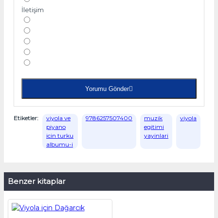
İletişim
Yorumu Gönder
Etiketler:
viyola ve
9786257507400
muzik
viyola
piyano
egitimi
icin turku
yayinlari
albumu-i
Benzer kitaplar