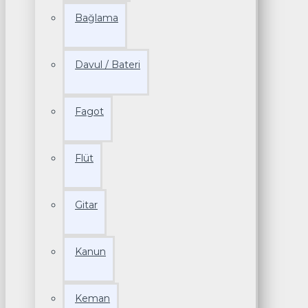
Bağlama
Davul / Bateri
Fagot
Flüt
Gitar
Kanun
Keman