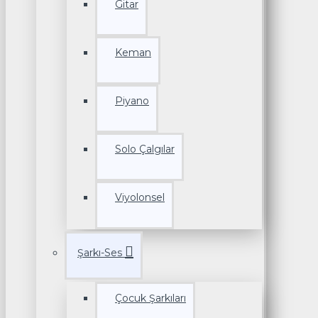
Gitar
Keman
Piyano
Solo Çalgılar
Viyolonsel
Şarkı-Ses
Çocuk Şarkıları