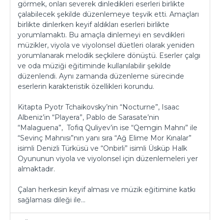
görmek, onları severek dinledikleri eserleri birlikte
çalabilecek şekilde düzenlemeye teşvik etti. Amaçları
birlikte dinlerken keyif aldıkları eserleri birlikte
yorumlamaktı. Bu amaçla dinlemeyi en sevdikleri
müzikler, viyola ve viyolonsel düetleri olarak yeniden
yorumlanarak melodik seçkilere dönüştü. Eserler çalgı
ve oda müziği eğitiminde kullanılabilir şekilde
düzenlendi. Aynı zamanda düzenleme sürecinde
eserlerin karakteristik özellikleri korundu.
Kitapta Pyotr Tchaikovsky’nin “Nocturne”, Isaac
Albeniz’in “Playera”, Pablo de Sarasate’nin
“Malaguena”, Tofiq Quliyev’in ise “Qemgin Mahnı” ile
“Sevinç Mahnısı”nın yanı sıra “Ağ Elime Mor Kınalar”
isimli Denizli Türküsü ve “Onbirli” isimli Üsküp Halk
Oyununun viyola ve viyolonsel için düzenlemeleri yer
almaktadır.
Çalan herkesin keyif alması ve müzik eğitimine katkı
sağlaması dileği ile…