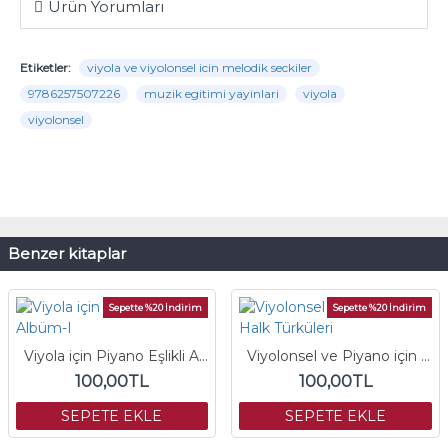
Ürün Yorumları
Etiketler:
viyola ve viyolonsel icin melodik seckiler
9786257507226
muzik egitimi yayinlari
viyola
viyolonsel
Benzer kitaplar
Sepette %20 İndirim
Sepette %20 İndirim
Viyola için Piyano Eşlikli Albüm-I
Viyolonsel ve Piyano için Halk Türküleri
100,00TL
100,00TL
SEPETE EKLE
SEPETE EKLE