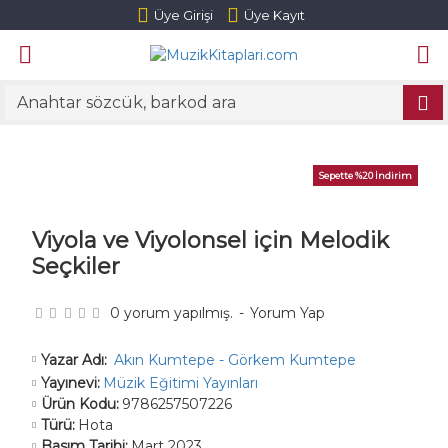
Üye Girişi
Üye Kayıt
Sepette %20 İndirim
Viyola ve Viyolonsel için Melodik
Seçkiler
0 yorum yapılmış.
-
Yorum Yap
Akın Kumtepe - Görkem Kumtepe
Yazar Adı:
Yayınevi:
Müzik Eğitimi Yayınları
Ürün Kodu:
9786257507226
Türü:
Hota
Basım Tarihi:
Mart 2023