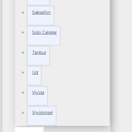
Saksafon
Solo Çalgılar
Tanbur
Ud
Viyola
Viyolonsel