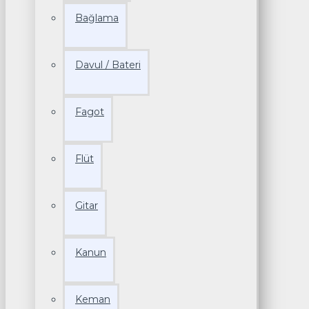
Bağlama
Davul / Bateri
Fagot
Flüt
Gitar
Kanun
Keman