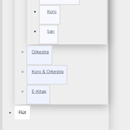
Koro
Şan
Orkestra
Koro & Orkestra
E-Kitap
Flüt