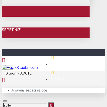
SEPETINIZ
Üye Girişi
Menu
0 ürün - 0,00TL
Üye Kayıt
Alışveriş sepetiniz boş!