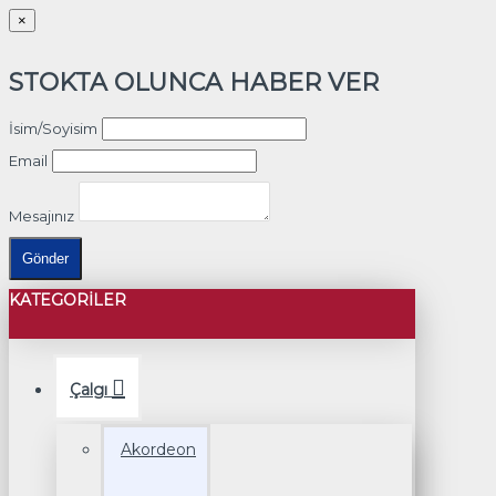
×
STOKTA OLUNCA HABER VER
İsim/Soyisim
Email
Mesajınız
Gönder
KATEGORILER
Çalgı
Akordeon