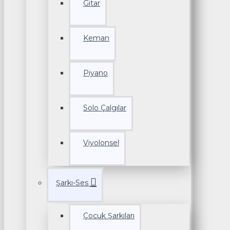
Gitar
Keman
Piyano
Solo Çalgılar
Viyolonsel
Şarkı-Ses
Çocuk Şarkıları