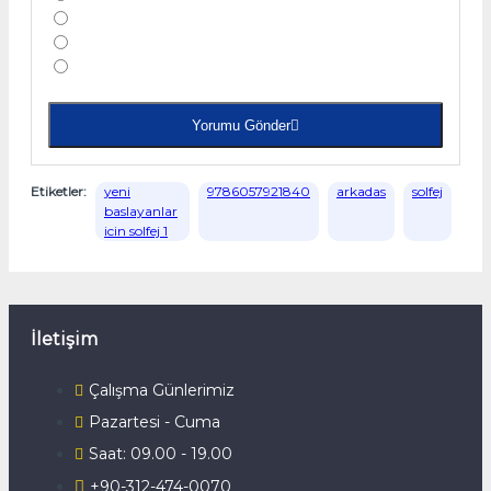
Yorumu Gönder
Etiketler:
yeni
9786057921840
arkadas
solfej
baslayanlar
icin solfej 1
İletişim
Çalışma Günlerimiz
Pazartesi - Cuma
Saat: 09.00 - 19.00
+90-312-474-0070