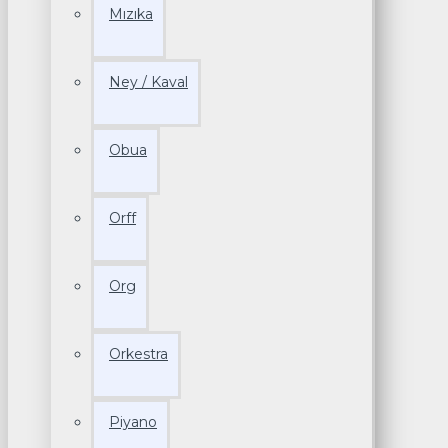
Mızıka
Ney / Kaval
Obua
Orff
Org
Orkestra
Piyano