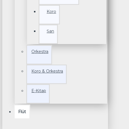
Koro
Şan
Orkestra
Koro & Orkestra
E-Kitap
Flüt