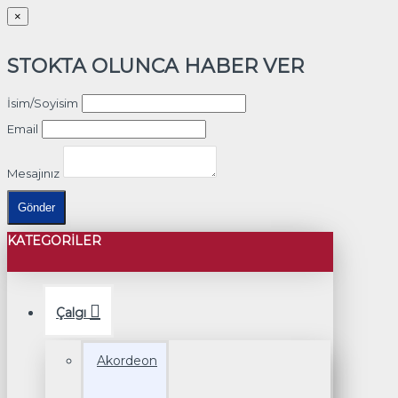
×
STOKTA OLUNCA HABER VER
İsim/Soyisim
Email
Mesajınız
Gönder
KATEGORILER
Çalgı
Akordeon