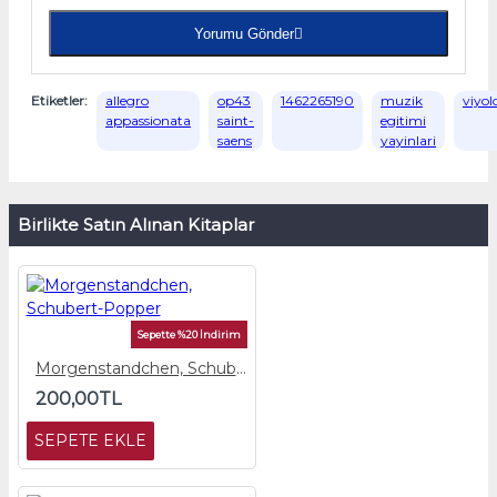
Yorumu Gönder
Etiketler:
allegro
op43
1462265190
muzik
viyol
appassionata
saint-
egitimi
saens
yayinlari
Birlikte Satın Alınan Kitaplar
Sepette %20 İndirim
Morgenstandchen, Schubert-Popper
200,00TL
SEPETE EKLE