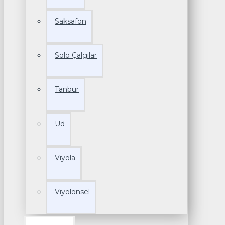
Saksafon
Solo Çalgılar
Tanbur
Ud
Viyola
Viyolonsel