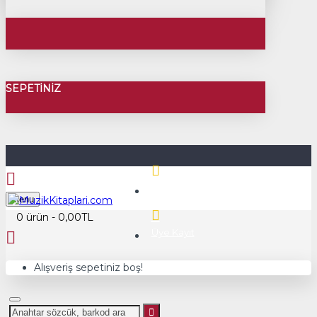
SEPETINIZ
Üye Girişi
Menu
0 ürün - 0,00TL
Üye Kayıt
Alışveriş sepetiniz boş!