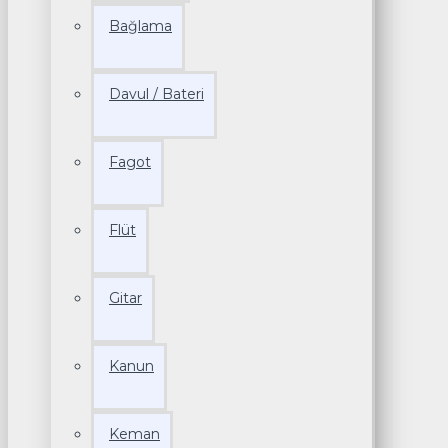
Bağlama
Davul / Bateri
Fagot
Flüt
Gitar
Kanun
Keman