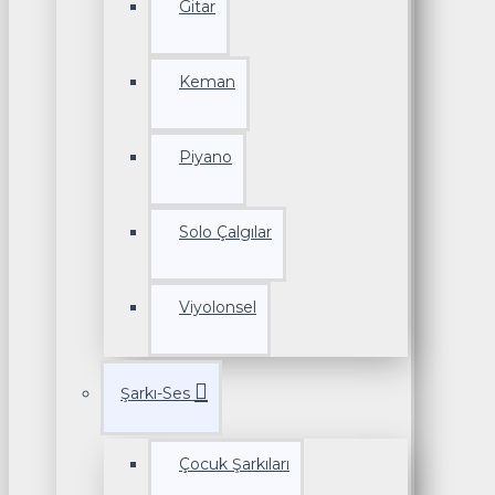
Gitar
Keman
Piyano
Solo Çalgılar
Viyolonsel
Şarkı-Ses
Çocuk Şarkıları