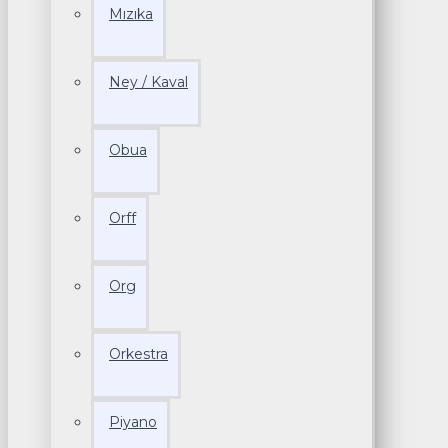
Mızıka
Ney / Kaval
Obua
Orff
Org
Orkestra
Piyano