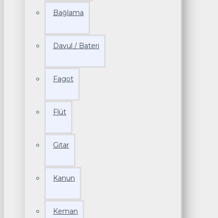
Bağlama
Davul / Bateri
Fagot
Flüt
Gitar
Kanun
Keman