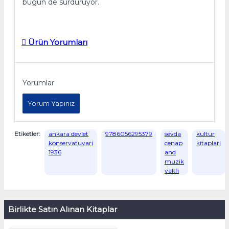
bugün de sürdürüyor.
Ürün Yorumları
Yorumlar
Yorum Yapınız
Etiketler:
ankara devlet
9786056295379
sevda
kultur
konservatuvari
cenap
kitaplari
1936
and
muzik
vakfi
Birlikte Satın Alınan Kitaplar