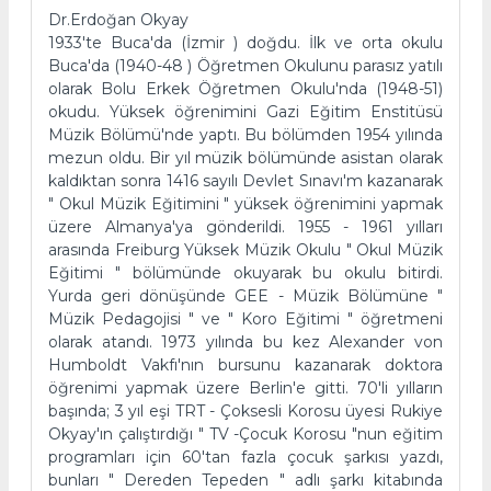
Dr.Erdoğan Okyay
1933'te Buca'da (İzmir ) doğdu. İlk ve orta okulu
Buca'da (1940-48 ) Öğretmen Okulunu parasız yatılı
olarak Bolu Erkek Öğretmen Okulu'nda (1948-51)
okudu. Yüksek öğrenimini Gazi Eğitim Enstitüsü
Müzik Bölümü'nde yaptı. Bu bölümden 1954 yılında
mezun oldu. Bir yıl müzik bölümünde asistan olarak
kaldıktan sonra 1416 sayılı Devlet Sınavı'm kazanarak
" Okul Müzik Eğitimini " yüksek öğrenimini yapmak
üzere Almanya'ya gönderildi. 1955 - 1961 yılları
arasında Freiburg Yüksek Müzik Okulu " Okul Müzik
Eğitimi " bölümünde okuyarak bu okulu bitirdi.
Yurda geri dönüşünde GEE - Müzik Bölümüne "
Müzik Pedagojisi " ve " Koro Eğitimi " öğretmeni
olarak atandı. 1973 yılında bu kez Alexander von
Humboldt Vakfı'nın bursunu kazanarak doktora
öğrenimi yapmak üzere Berlin'e gitti. 70'li yılların
başında; 3 yıl eşi TRT - Çoksesli Korosu üyesi Rukiye
Okyay'ın çalıştırdığı " TV -Çocuk Korosu "nun eğitim
programları için 60'tan fazla çocuk şarkısı yazdı,
bunları " Dereden Tepeden " adlı şarkı kitabında