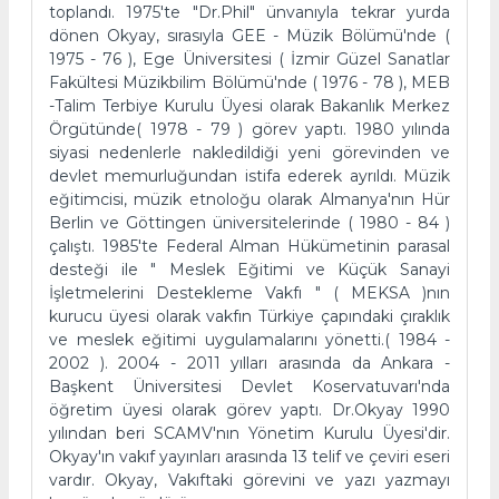
toplandı. 1975'te "Dr.Phil" ünvanıyla tekrar yurda
dönen Okyay, sırasıyla GEE - Müzik Bölümü'nde (
1975 - 76 ), Ege Üniversitesi ( İzmir Güzel Sanatlar
Fakültesi Müzikbilim Bölümü'nde ( 1976 - 78 ), MEB
-Talim Terbiye Kurulu Üyesi olarak Bakanlık Merkez
Örgütünde( 1978 - 79 ) görev yaptı. 1980 yılında
siyasi nedenlerle nakledildiği yeni görevinden ve
devlet memurluğundan istifa ederek ayrıldı. Müzik
eğitimcisi, müzik etnoloğu olarak Almanya'nın Hür
Berlin ve Göttingen üniversitelerinde ( 1980 - 84 )
çalıştı. 1985'te Federal Alman Hükümetinin parasal
desteği ile " Meslek Eğitimi ve Küçük Sanayi
İşletmelerini Destekleme Vakfı " ( MEKSA )nın
kurucu üyesi olarak vakfın Türkiye çapındaki çıraklık
ve meslek eğitimi uygulamalarını yönetti.( 1984 -
2002 ). 2004 - 2011 yılları arasında da Ankara -
Başkent Üniversitesi Devlet Koservatuvarı'nda
öğretim üyesi olarak görev yaptı. Dr.Okyay 1990
yılından beri SCAMV'nın Yönetim Kurulu Üyesi'dir.
Okyay'ın vakıf yayınları arasında 13 telif ve çeviri eseri
vardır. Okyay, Vakıftaki görevini ve yazı yazmayı