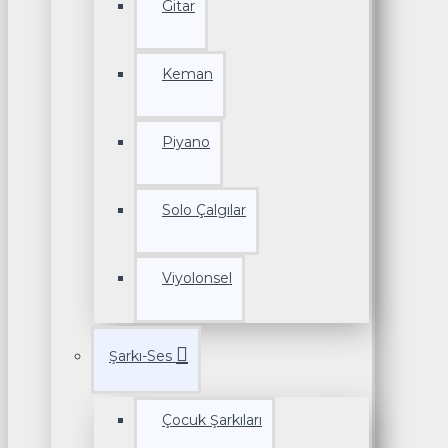
Gitar
Keman
Piyano
Solo Çalgılar
Viyolonsel
Şarkı-Ses
Çocuk Şarkıları