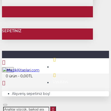
SEPETINIZ
Üye Girişi
Menu
0 ürün - 0,00TL
Üye Kayıt
Alışveriş sepetiniz boş!