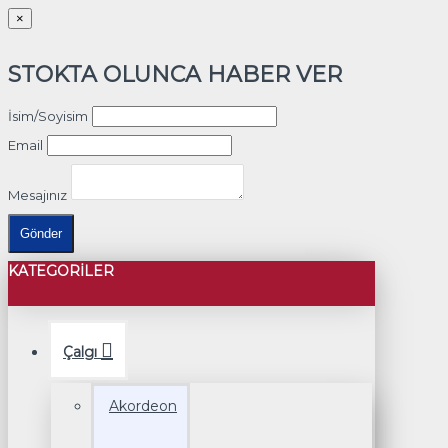
×
STOKTA OLUNCA HABER VER
İsim/Soyisim
Email
Mesajınız
Gönder
KATEGORILER
Çalgı
Akordeon