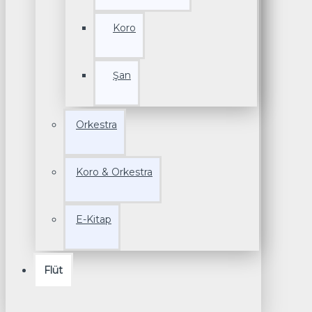
Koro
Şan
Orkestra
Koro & Orkestra
E-Kitap
Flüt