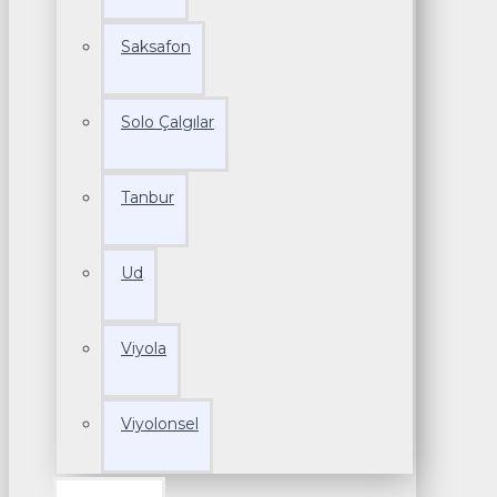
Saksafon
Solo Çalgılar
Tanbur
Ud
Viyola
Viyolonsel