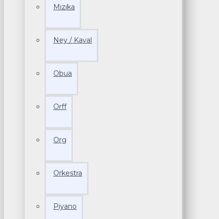
Mızıka
Ney / Kaval
Obua
Orff
Org
Orkestra
Piyano