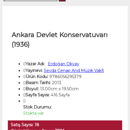
Ankara Devlet Konservatuvarı
(1936)
Yazar Adı:
Erdoğan Okyay
Yayınevi:
Sevda Cenap And Müzik Vakfı
Ürün Kodu:
9786056295379
Basım Tarihi:
2013
Boyut:
13.00cm x 19.50cm
Sayfa Sayısı:
416 Sayfa
Stok Durumu:
Stokta var
Satış Sayısı: 18