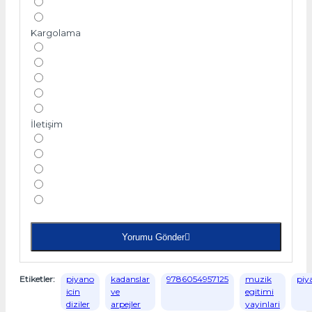
Kargolama
İletişim
Yorumu Gönder
Etiketler:
piyano
kadanslar
9786054957125
muzik
piy
icin
ve
egitimi
diziler
arpejler
yayinlari