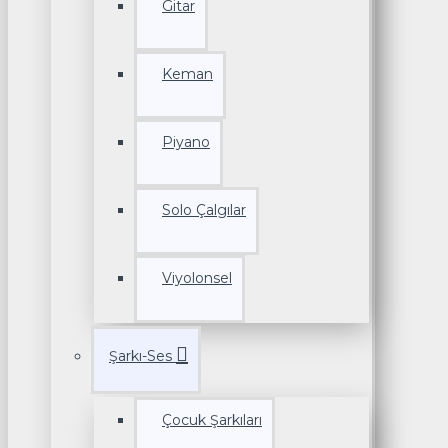
Gitar
Keman
Piyano
Solo Çalgılar
Viyolonsel
Şarkı-Ses
Çocuk Şarkıları