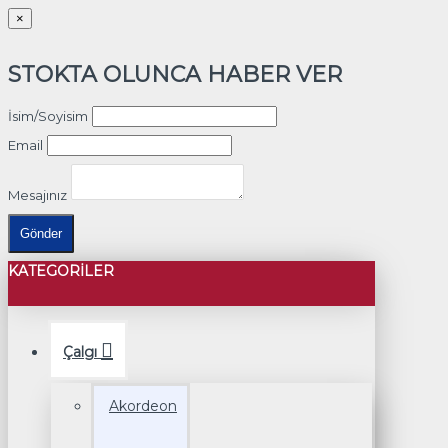
×
STOKTA OLUNCA HABER VER
İsim/Soyisim
Email
Mesajınız
Gönder
KATEGORILER
Çalgı
Akordeon