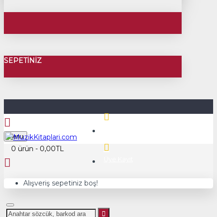
SEPETINIZ
Üye Girişi
Menu
0 ürün - 0,00TL
Üye Kayıt
Alışveriş sepetiniz boş!