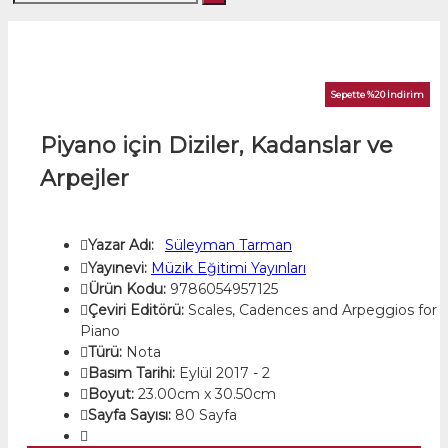
Sepette %20 İndirim
Piyano için Diziler, Kadanslar ve
Arpejler
Yazar Adı:
Süleyman Tarman
Yayınevi:
Müzik Eğitimi Yayınları
Ürün Kodu:
9786054957125
Çeviri Editörü:
Scales, Cadences and Arpeggios for
Piano
Türü:
Nota
Basım Tarihi:
Eylül 2017 - 2
Boyut:
23.00cm x 30.50cm
Sayfa Sayısı:
80 Sayfa