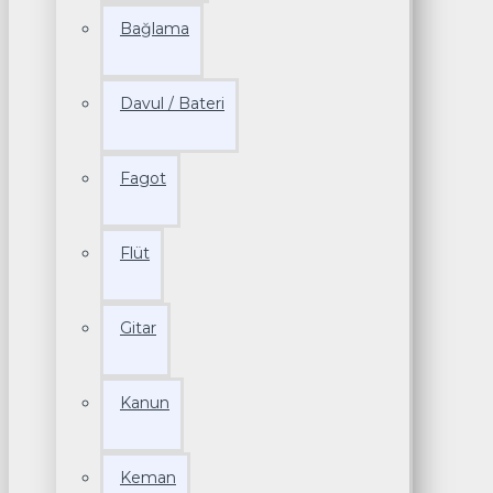
Bağlama
Davul / Bateri
Fagot
Flüt
Gitar
Kanun
Keman