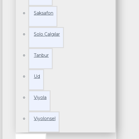
Saksafon
Solo Çalgılar
Tanbur
Ud
Viyola
Viyolonsel