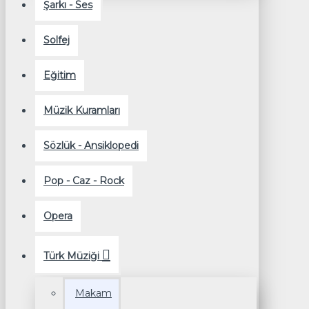
Şarkı - Ses
Solfej
Eğitim
Müzik Kuramları
Sözlük - Ansiklopedi
Pop - Caz - Rock
Opera
Türk Müziği
Makam