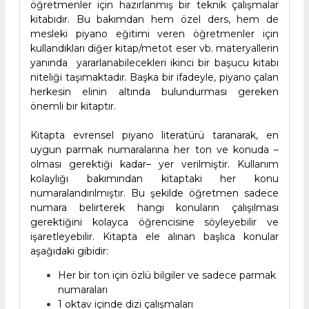
öğretmenler için hazırlanmış bir teknik çalışmalar
kitabıdır. Bu bakımdan hem özel ders, hem de
mesleki piyano eğitimi veren öğretmenler için
kullandıkları diğer kitap/metot eser vb. materyallerin
yanında yararlanabilecekleri ikinci bir başucu kitabı
niteliği taşımaktadır. Başka bir ifadeyle, piyano çalan
herkesin elinin altında bulundurması gereken
önemli bir kitaptır.
Kitapta evrensel piyano literatürü taranarak, en
uygun parmak numaralarına her ton ve konuda –
olması gerektiği kadar– yer verilmiştir. Kullanım
kolaylığı bakımından kitaptaki her konu
numaralandırılmıştır. Bu şekilde öğretmen sadece
numara belirterek hangi konuların çalışılması
gerektiğini kolayca öğrencisine söyleyebilir ve
işaretleyebilir. Kitapta ele alınan başlıca konular
aşağıdaki gibidir:
Her bir ton için özlü bilgiler ve sadece parmak
numaraları
1 oktav içinde dizi çalışmaları