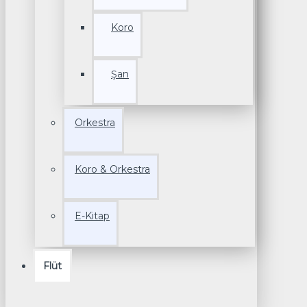
Koro
Şan
Orkestra
Koro & Orkestra
E-Kitap
Flüt