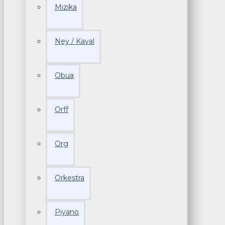
Mızıka
Ney / Kaval
Obua
Orff
Org
Orkestra
Piyano