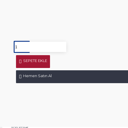
Görüntülenme Sayısı: 4210
0 yorum yapılmış.
-
Yorum Yap
200,00TL
SEPETE EKLE
Hemen Satın Al
Ürün Yorumları
Yorumlar