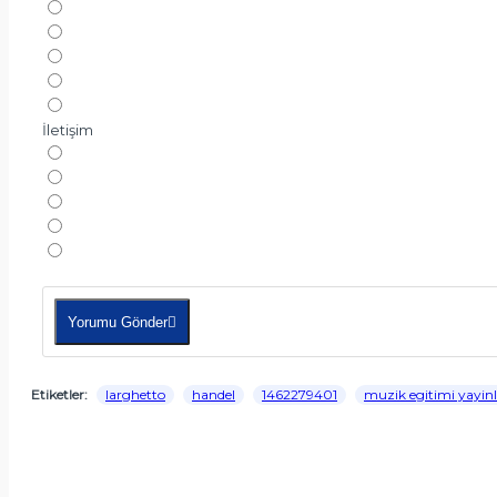
İletişim
Yorumu Gönder
Etiketler:
larghetto
handel
1462279401
muzik egitimi yayinl