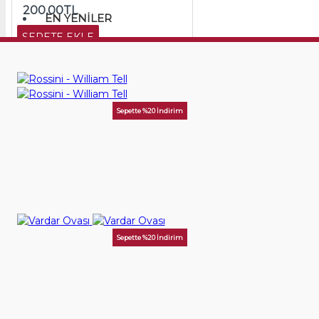
200,00TL
EN YENILER
SEPETE EKLE
Sepette %20 İndirim
Rossini - William Tell
200,00TL
SEPETE EKLE
Sepette %20 İndirim
Vardar Ovası
200,00TL
SEPETE EKLE