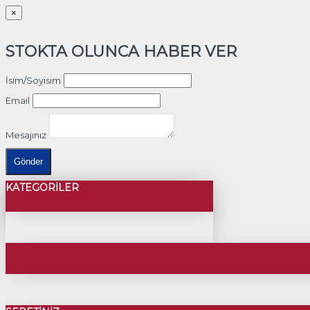
×
STOKTA OLUNCA HABER VER
İsim/Soyisim
Email
Mesajınız
Gönder
KATEGORILER