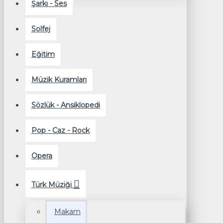
Şarkı - Ses
Solfej
Eğitim
Müzik Kuramları
Sözlük - Ansiklopedi
Pop - Caz - Rock
Opera
Türk Müziği
Makam