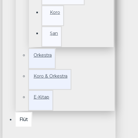
Koro
Şan
Orkestra
Koro & Orkestra
E-Kitap
Flüt