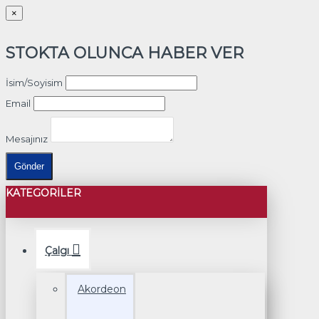
×
STOKTA OLUNCA HABER VER
İsim/Soyisim
Email
Mesajınız
Gönder
KATEGORILER
Çalgı
Akordeon