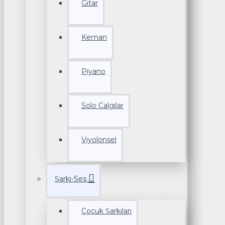
Gitar
Keman
Piyano
Solo Çalgılar
Viyolonsel
Şarkı-Ses
Çocuk Şarkıları