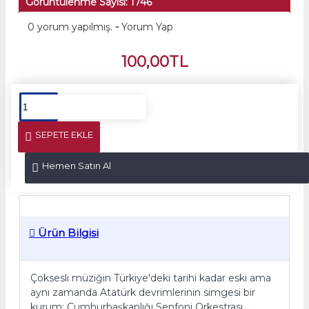
Görüntülenme Sayısı: 1746
0 yorum yapılmış.
-
Yorum Yap
100,00TL
SEPETE EKLE
Hemen Satın Al
Ürün Bilgisi
Çoksesli müziğin Türkiye'deki tarihi kadar eski ama
aynı zamanda Atatürk devrimlerinin simgesi bir
kurum: Cumhurbaşkanlığı Senfoni Orkestrası.