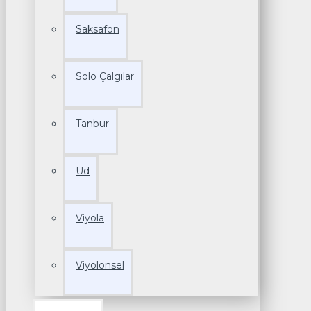
Saksafon
Solo Çalgılar
Tanbur
Ud
Viyola
Viyolonsel