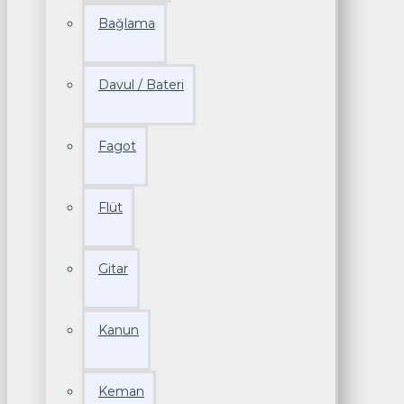
Bağlama
Davul / Bateri
Fagot
Flüt
Gitar
Kanun
Keman