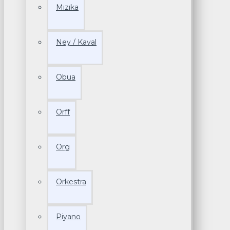
Mızıka
Ney / Kaval
Obua
Orff
Org
Orkestra
Piyano