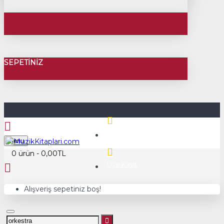
SEPETINIZ
Üye Girişi
Menu
0 ürün - 0,00TL
Üye Kayıt
Alışveriş sepetiniz boş!